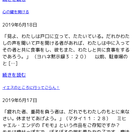
心の鍵を開ける
2019年6月18日
「見よ、わたしは戸口に立って、たたいている。だれかわた
しの声を聞いて戸を開ける者があれば、わたしは中に入って
その者と共に食事をし、彼もまた、わたしと共に食事をする
であろう。」 （ヨハネ黙示録３：２０） 以前、駐車場の
と […]
続きを読む
イエスのところに行ってごらん！
2019年6月17日
「疲れた者、重荷を負う者は、だれでもわたしのもとに来な
さい。休ませてあげよう。」（マタイ１１：２８） ミヒ
ャエル・エンデの『モモ』という作品をご存知ですか？
モモは痩せっぽちで、ぼろぼろの服を着た女の子です。魔法