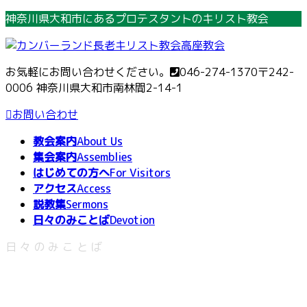
コ
ナ
神奈川県大和市にあるプロテスタントのキリスト教会
ン
ビ
テ
ゲ
ン
ー
お気軽にお問い合わせください。
046-274-1370
〒242-
ツ
シ
0006 神奈川県大和市南林間2-14-1
へ
ョ
ス
ン
お問い合わせ
キ
に
教会案内
About Us
ッ
移
集会案内
Assemblies
プ
動
はじめての方へ
For Visitors
アクセス
Access
説教集
Sermons
日々のみことば
Devotion
日々のみことば