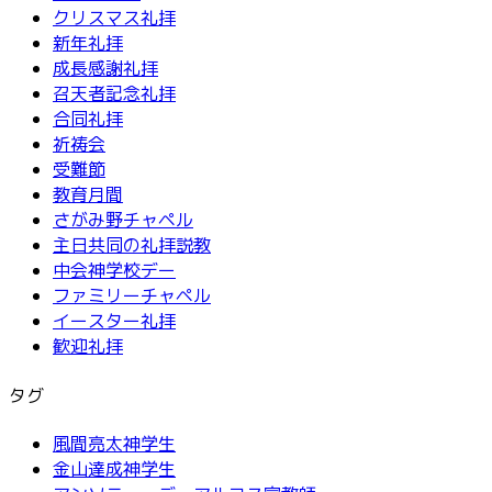
クリスマス礼拝
り
新年礼拝
成長感謝礼拝
召天者記念礼拝
合同礼拝
祈祷会
受難節
教育月間
さがみ野チャペル
主日共同の礼拝説教
中会神学校デー
ファミリーチャペル
イースター礼拝
歓迎礼拝
タグ
風間亮太神学生
金山達成神学生