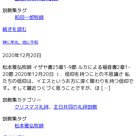
説教集タグ
和田一郎牧師
続きを読む
神に栄光、地に平和
2020年12月20日
松本雅弘牧師 イザヤ書25章1-9節 ルカによる福音書2章1-
20節 2020年12月20日 Ⅰ．信仰を持つことの不思議さ 私
たちの信仰は、イエスというお方に深く関わりを持つ信仰で
す。そして最近つくづく思うことですが、ほ […]
説教集カテゴリー
クリスマス礼拝
、
主日共同の礼拝説教
説教集タグ
松本雅弘牧師