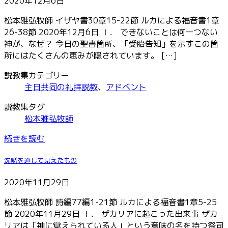
2020年12月6日
松本雅弘牧師 イザヤ書30章15-22節 ルカによる福音書1章
26-38節 2020年12月6日 Ⅰ． できないことは何一つない
神が、なぜ？ 今日の聖書箇所、「受胎告知」を示すこの箇
所にはたくさんの恵みが隠されています。 […]
説教集カテゴリー
主日共同の礼拝説教
、
アドベント
説教集タグ
松本雅弘牧師
続きを読む
沈黙を通して見えたもの
2020年11月29日
松本雅弘牧師 詩編77編1-21節 ルカによる福音書1章5-25
節 2020年11月29日 Ⅰ． ザカリアに起こった出来事 ザカ
リアは「神に覚えられている人」という意味の名を持つ祭司