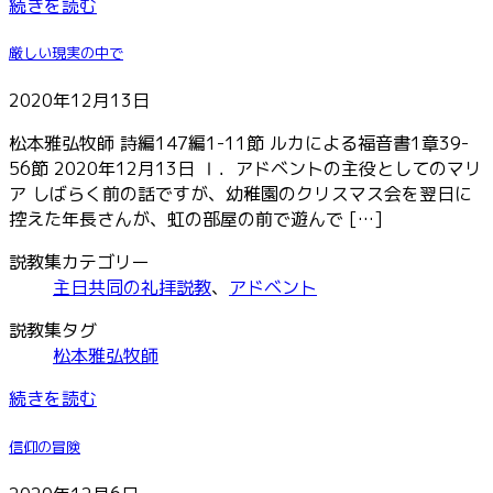
続きを読む
厳しい現実の中で
2020年12月13日
松本雅弘牧師 詩編147編1-11節 ルカによる福音書1章39-
56節 2020年12月13日 Ⅰ．アドベントの主役としてのマリ
ア しばらく前の話ですが、幼稚園のクリスマス会を翌日に
控えた年長さんが、虹の部屋の前で遊んで […]
説教集カテゴリー
主日共同の礼拝説教
、
アドベント
説教集タグ
松本雅弘牧師
続きを読む
信仰の冒険