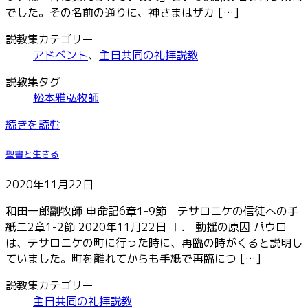
でした。その名前の通りに、神さまはザカ […]
説教集カテゴリー
アドベント
、
主日共同の礼拝説教
説教集タグ
松本雅弘牧師
続きを読む
聖書と生きる
2020年11月22日
和田一郎副牧師 申命記6章1-9節 テサロニケの信徒への手
紙二2章1-2節 2020年11月22日 Ⅰ． 動揺の原因 パウロ
は、テサロニケの町に行った時に、再臨の時がくると説明し
ていました。町を離れてからも手紙で再臨につ […]
説教集カテゴリー
主日共同の礼拝説教