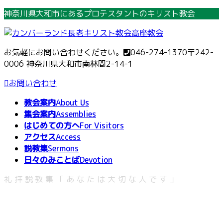
コ
ナ
神奈川県大和市にあるプロテスタントのキリスト教会
ン
ビ
テ
ゲ
ン
ー
お気軽にお問い合わせください。
046-274-1370
〒242-
ツ
シ
0006 神奈川県大和市南林間2-14-1
へ
ョ
ス
ン
お問い合わせ
キ
に
教会案内
About Us
ッ
移
集会案内
Assemblies
プ
動
はじめての方へ
For Visitors
アクセス
Access
説教集
Sermons
日々のみことば
Devotion
礼拝説教集「あなたは大切な人です」