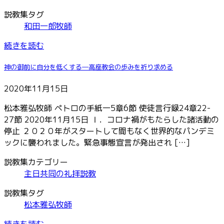
説教集タグ
和田一郎牧師
続きを読む
神の御前に自分を低くする―高座教会の歩みを祈り求める
2020年11月15日
松本雅弘牧師 ペトロの手紙一5章6節 使徒言行録24章22-
27節 2020年11月15日 Ⅰ．コロナ禍がもたらした諸活動の
停止 ２０２０年がスタートして間もなく世界的なパンデミ
ックに襲われました。緊急事態宣言が発出され […]
説教集カテゴリー
主日共同の礼拝説教
説教集タグ
松本雅弘牧師
続きを読む