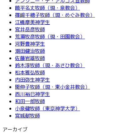
アンソニー・デ・アルコス宣教師
饒平名丈牧師（現・泉教会）
篠﨑千穂子牧師（現・めぐみ教会）
江橋摩美神学生
宮井岳彦牧師
荒瀬牧彦牧師（現・田園教会）
河野豊神学生
潮田健治牧師
佐藤岩雄牧師
鈴木淳牧師（現・あさひ教会）
松本雅弘牧師
内田弥生神学生
関伸子牧師（現・東小金井教会）
西川裕巳神学生
和田一郎牧師
小泉健牧師（東京神学大学）
宮城献牧師
アーカイブ