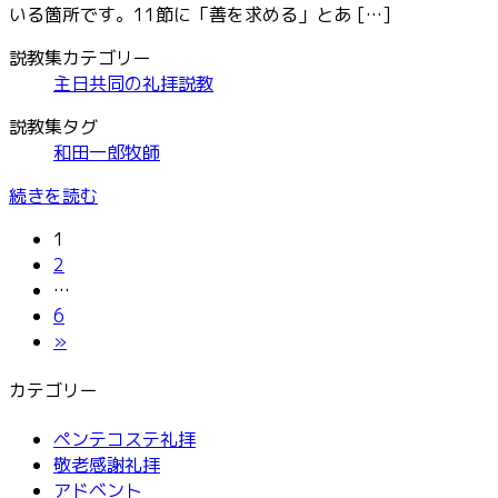
いる箇所です。11節に「善を求める」とあ […]
説教集カテゴリー
主日共同の礼拝説教
説教集タグ
和田一郎牧師
続きを読む
固
投
1
定
固
2
稿
ペ
定
…
ー
ペ
固
6
の
ジ
ー
定
»
ペ
ジ
ペ
カテゴリー
ー
ー
ジ
ジ
ペンテコステ礼拝
敬老感謝礼拝
送
アドベント