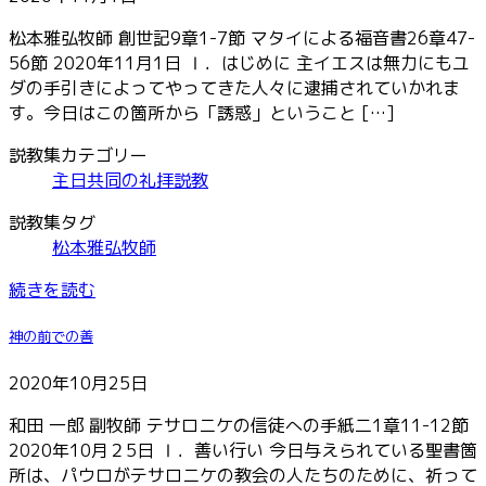
松本雅弘牧師 創世記9章1-7節 マタイによる福音書26章47-
56節 2020年11月1日 Ⅰ．はじめに 主イエスは無力にもユ
ダの手引きによってやってきた人々に逮捕されていかれま
す。今日はこの箇所から「誘惑」ということ […]
説教集カテゴリー
主日共同の礼拝説教
説教集タグ
松本雅弘牧師
続きを読む
神の前での善
2020年10月25日
和田 一郎 副牧師 テサロニケの信徒への手紙二1章11-12節
2020年10月２5日 Ⅰ．善い行い 今日与えられている聖書箇
所は、パウロがテサロニケの教会の人たちのために、祈って