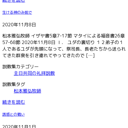
生ける神のみ前で
2020年11月8日
松本雅弘牧師 イザヤ書5章7-17節 マタイによる福音書26章
57-68節 2020年11月8日 Ⅰ． ユダの裏切り １２弟子の１
人であるユダが先頭になって、祭司長、長老たちから送られ
てきた群衆を引き連れてやってきたので […]
説教集カテゴリー
主日共同の礼拝説教
説教集タグ
松本雅弘牧師
続きを読む
誘惑との戦い
2020年11月1日