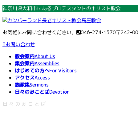
コ
ナ
神奈川県大和市にあるプロテスタントのキリスト教会
ン
ビ
テ
ゲ
ン
ー
お気軽にお問い合わせください。
046-274-1370
〒242-0
ツ
シ
へ
ョ
お問い合わせ
ス
ン
教会案内
About Us
キ
に
集会案内
Assemblies
ッ
移
はじめての方へ
For Visitors
プ
動
アクセス
Access
説教集
Sermons
日々のみことば
Devotion
日々のみことば