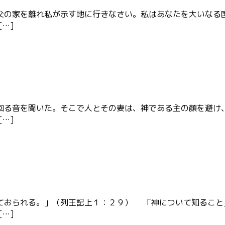
父の家を離れ私が示す地に行きなさい。私はあなたを大いなる
…]
回る音を聞いた。そこで人とその妻は、神である主の顔を避け
…]
ておられる。」（列王記上１：２９） 「神について知ること
…]