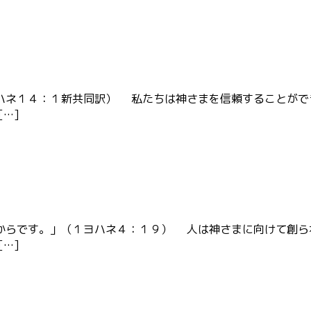
ハネ１４：１新共同訳） 私たちは神さまを信頼することがで
…]
からです。」（１ヨハネ４：１９） 人は神さまに向けて創ら
…]