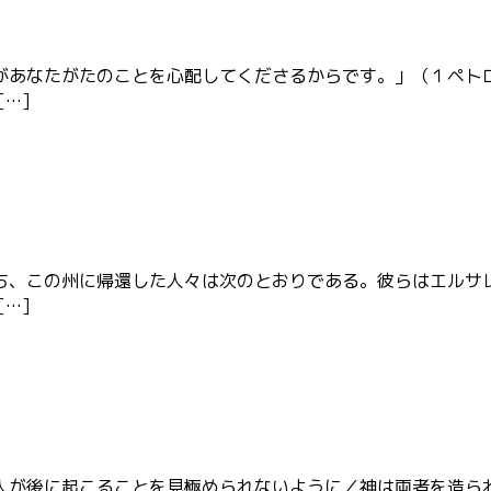
があなたがたのことを心配してくださるからです。」（１ペト
…]
ち、この州に帰還した人々は次のとおりである。彼らはエルサ
…]
人が後に起こることを見極められないように／神は両者を造ら