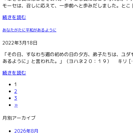
モーセは、召しに応えて、一歩前へと歩みだしました。とこ [
続きを読む
あなたがたに平和があるように
2022年3月18日
「その日、すなわち週の初めの日の夕方、弟子たちは、ユダ
あるように」と言われた。」（ヨハネ２０：１９） キリ [
続きを読む
固
投
1
定
固
2
稿
ペ
定
固
3
ー
ペ
定
»
の
ジ
ー
ペ
ペ
月別アーカイブ
ジ
ー
ジ
ー
2026年8月