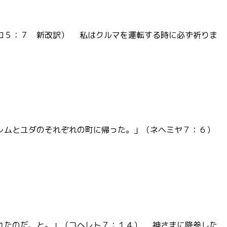
ロ５：７ 新改訳） 私はクルマを運転する時に必ず祈りま
レムとユダのそれぞれの町に帰った。」（ネヘミヤ７：６）
れたのだ、と。」（コヘレト７：１４） 神さまに降参した