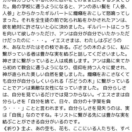
た。島の学校に通うようになると、アンの赤い髪を「人参、
人参」とからかったギルバートに癇癪をおこして怒鳴ってし
まった。それを全生徒の前で叱られ恥をかかされたアンは、
彼を絶対に許さないと心に決めました。ギルバートはこっち
を向いて欲しかっただけ、アンは自分が自分でいたかっただ
けだったのに・・・。 イエスさまは、わたしはぶどうの
木、あなたがたはその枝である。ぶどうの木のように、私に
繋がっている者は豊かな実を結ぶと話してくださいました。
神さまに繋がっていると人は成長します。アンは島に来てか
ら初めて教会に通うようになり、信仰を持つ人々に愛され、
神が造られた美しい自然を愛しました。癇癪をおこさなくて
も自分が自分らしくいられる「ぶどうの木」に繋がっている
ことでアンは素敵な女性になっていきました。 自分らしさ
は、自分を見ているだけでは見つからない。イエスさまは自
分らしさを「自分を捨て、日々、自分の十字架を負
う・・・」ことと言われます。自分らしさを見失うのは、実
は「自我」なのですね。キリストに繋がる先には豊かな実を
結ぶことができる自分がいるのです。
《祈り》主よ、あの空も、花も、ここにいる人たちも、すべ