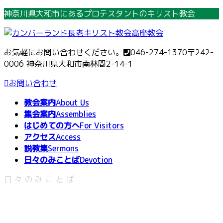
コ
ナ
神奈川県大和市にあるプロテスタントのキリスト教会
ン
ビ
テ
ゲ
ン
ー
お気軽にお問い合わせください。
046-274-1370
〒242-
ツ
シ
0006 神奈川県大和市南林間2-14-1
へ
ョ
ス
ン
お問い合わせ
キ
に
教会案内
About Us
ッ
移
集会案内
Assemblies
プ
動
はじめての方へ
For Visitors
アクセス
Access
説教集
Sermons
日々のみことば
Devotion
日々のみことば