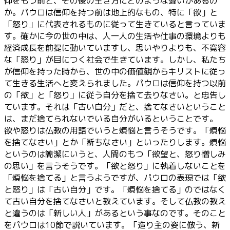
仰をもつ前と、その後の生き方にどのような違いがあるの
か。パウロは信仰を持つ前は地上的なもの、特に「欲」と
「怒り」に代表されるものに従って生きていると言っていま
す。確かに今の世の中は、人一人の生活や仕事の環境よりも
経済成長を前提に動いていますし、思いやりよりも、不寛容
な「怒り」が目につく社会で生きています。しかし、私たち
が信仰を持った時から、世の中の価値観からキリストに従っ
て生きる生活へと変えられました。パウロは信仰を持つ以前
の「欲」と「怒り」に従う自分を捨て去りなさい。と忠告し
ています。それは「古い自分」だと、捨てなさいということ
は、まだ捨てられないでいる自分がいるということです。
欲や怒りは仏教の用語でいうと煩悩と言うそうです。「煩悩
を捨てなさい」とか「断ちなさい」といったりします。煩悩
というのは簡潔にいうと、人間のもつ「欲望と、怒り憎しみ
の思い」を言うそうです。「欲と怒り」に執着しないことを
「煩悩を捨てる」と言うようですが、パウロの表現では「欲
と怒り」は「古い自分」です。「煩悩を捨てる」のではなく
て古い自分を捨てなさいと教えています。そして仏教の教え
と違うのは「新しい人」があるという事なのです。そのこと
をパウロは10節で説いています。「造り主の姿に倣う、新