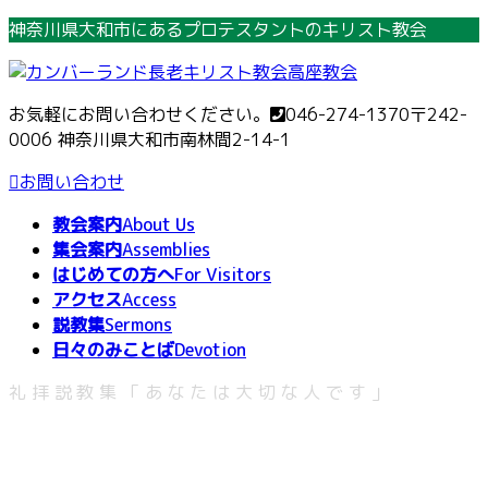
コ
ナ
神奈川県大和市にあるプロテスタントのキリスト教会
ン
ビ
テ
ゲ
ン
ー
お気軽にお問い合わせください。
046-274-1370
〒242-
ツ
シ
0006 神奈川県大和市南林間2-14-1
へ
ョ
ス
ン
お問い合わせ
キ
に
教会案内
About Us
ッ
移
集会案内
Assemblies
プ
動
はじめての方へ
For Visitors
アクセス
Access
説教集
Sermons
日々のみことば
Devotion
礼拝説教集「あなたは大切な人です」