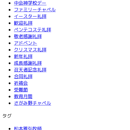
中会神学校デー
ファミリーチャペル
イースター礼拝
歓迎礼拝
ペンテコステ礼拝
敬老感謝礼拝
アドベント
クリスマス礼拝
新年礼拝
成長感謝礼拝
召天者記念礼拝
合同礼拝
祈祷会
受難節
教育月間
さがみ野チャペル
タグ
松本雅弘牧師