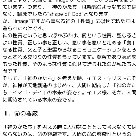
ています。つまり、「神のかたち」は輪郭のようなものでは
なく、輪郭でしたら”shape of God”となります
が、”image”ですから霊なる神の「性質」に似せて私たちは
造られたわけです。
神の性質というと思い浮かぶのは、愛という性質、聖なるき
よい性質、正しい事を正しい、悪い事を悪いと定める「義」
なる性質、父と子と聖霊からなるコミュニケーションをとろ
うとされる交わりの性質をもっています。寛容であり忍耐を
もった性質、そのような性質に似せて造られたのが私たち人
間です。
そして、「神のかたち」を考えた時、イエス・キリストこそ
が、神様が天地創造のはじめに、人間に期待した「神のかた
ち イマゴ・デイ」の本来の姿です。イエス様こそが、人間
に期待されている本来の姿です。
Ⅲ．命の尊厳
「神のかたち」を考える時に大切なこととして考えなくては
ならないのは、命の尊厳です。人間の命の尊厳性というの