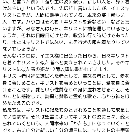
い、と言った後に「造り主の姿に倣う、新しい人を、身に着
けなさい」というのです。先ほども言いましたが、イエスキ
リストこそが、人間に期待されている、本来の姿「新しい
人」です。パウロはそれを「キリストを着なさい」などと言
いますが、みなさんは毎日、キリストに袖を通しているでし
ょうか。それは日曜日だけとか、教会に行く時だけであった
り、またはキリストではない、よそ行きの服を着たりしてい
ないでしょうか。
そんなパウロは、イエス様に出会った日から、日々キリスト
を着てキリストに似た者へと変えられていきました。そのキ
リストに似た者の姿が12節以降に書かれています。
キリスト者は神に選ばれた者として、聖なる者として、愛を
身に着けること。キリストを着るということは、愛を身に着
けることです。愛という性質をこの身に溢れさせること、そ
のことに感謝して、詩編と賛歌と霊的な歌で、心から神をほ
めたたえるのです。
私たちは、キリストに似たものとされることを通して成長し
ていきます。それは聖霊によってキリストの姿に日々、変え
られていくという、人間本来の「かたち」になっていくこと
です。古い自分と新しい自分の境目には、キリストの十字架