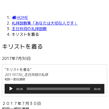
HOME
礼拝説教集「あなたは大切な人です」
主日共同の礼拝説教
キリストを着る
キリストを着る
2017年7月30日
“キリストを着る”
20170730_主日共同の礼拝
和田一郎伝道師
音
00:00
00:00
声
プ
レ
２０１７年７月３０日
ー
和田一郎伝道師