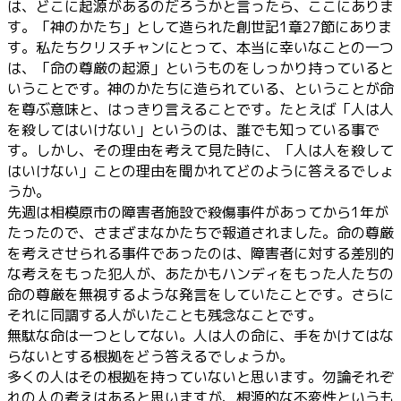
は、どこに起源があるのだろうかと言ったら、ここにありま
す。「神のかたち」として造られた創世記1章27節にありま
す。私たちクリスチャンにとって、本当に幸いなことの一つ
は、「命の尊厳の起源」というものをしっかり持っていると
いうことです。神のかたちに造られている、ということが命
を尊ぶ意味と、はっきり言えることです。たとえば「人は人
を殺してはいけない」というのは、誰でも知っている事で
す。しかし、その理由を考えて見た時に、「人は人を殺して
はいけない」ことの理由を聞かれてどのように答えるでしょ
うか。
先週は相模原市の障害者施設で殺傷事件があってから1年が
たったので、さまざまなかたちで報道されました。命の尊厳
を考えさせられる事件であったのは、障害者に対する差別的
な考えをもった犯人が、あたかもハンディをもった人たちの
命の尊厳を無視するような発言をしていたことです。さらに
それに同調する人がいたことも残念なことです。
無駄な命は一つとしてない。人は人の命に、手をかけてはな
らないとする根拠をどう答えるでしょうか。
多くの人はその根拠を持っていないと思います。勿論それぞ
れの人の考えはあると思いますが、根源的な不変性というも