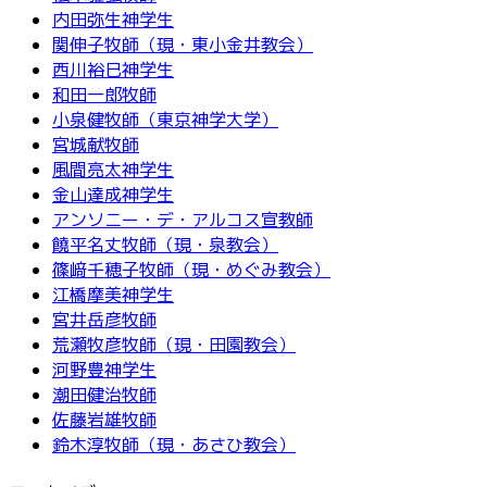
内田弥生神学生
関伸子牧師（現・東小金井教会）
西川裕巳神学生
和田一郎牧師
小泉健牧師（東京神学大学）
宮城献牧師
風間亮太神学生
金山達成神学生
アンソニー・デ・アルコス宣教師
饒平名丈牧師（現・泉教会）
篠﨑千穂子牧師（現・めぐみ教会）
江橋摩美神学生
宮井岳彦牧師
荒瀬牧彦牧師（現・田園教会）
河野豊神学生
潮田健治牧師
佐藤岩雄牧師
鈴木淳牧師（現・あさひ教会）