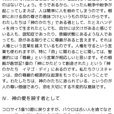
のはないでしょう。そうであるから、いったん戦争や紛争が
起こってしまえば、人は簡単に人を殺めてしまうのです。根
幹における命の尊さの意味づけというものがないからです。
わたしたちは「神のかたち」である者として、たとえハンデ
ィを持って生まれたとしても、自分には欠けがあると感じて
いる人も、認知症であったり、昏睡状態にあるような人であ
っても、命がある限りそこに尊厳があると言えます。それは
人権という言葉を越えているものです。人権を守るという言
葉も使われますが、特に「命」に関わることに関しては、聖
書的には「尊厳」という言葉が相応しいと思います。その根
拠が創世記1章の「神にかたどって創造された」という「神
のかたち イマゴ・デイ」にあるのです。私たちクリスチャ
ンは、命の尊厳の根源的な起源をもっているということで
す。わたしたちは、神のかたちに造られている、というのが
人の尊い価値であり、命を大切にする不変的な意味です。
Ⅳ．神の愛を映す者として
コロサイ3章10節に戻りますが、パウロは古い人を捨てなさ