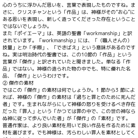
心のうちに浮かんだ思いを、言葉で表現したものですね。ま
さに、クリスチャンという「作品」は、神様がその“お心”に
ある思いを表現し、新しく造ってくださった存在ということ
ではないでしょうか。
また「ポイエーマ」は、英語の聖書「workmanship」と訳
されています。「workmanship」には、「（職人さんの）
技量」とか「手際」、「できばえ」という意味があるのです
ね。実は明治時代の聖書では、この10節の「作品」という
言葉が「傑作」と訳されていたと聞きました。単なる「作
品」ではない。神様の造られた物の中でも、特に優れた名
品、「傑作」というわけです。
② 傑作の素材
ではこの「傑作」の素材は何でしょうか。1 節から3 節によ
れば、神様の「傑作」の素材は「過ちと罪とのために死んだ
者」です。生まれながらにして神様の怒りを受けるべき存在
だった「罪人」という「かつては罪の中で、この世の神なら
ぬ神に従って歩んでいた者」が「傑作」の「素材」です。
普通作家は、より良い素材を用いて良い作品を作るために素
材を選びます。でも神様は、汚らわしい罪人を素材としてく