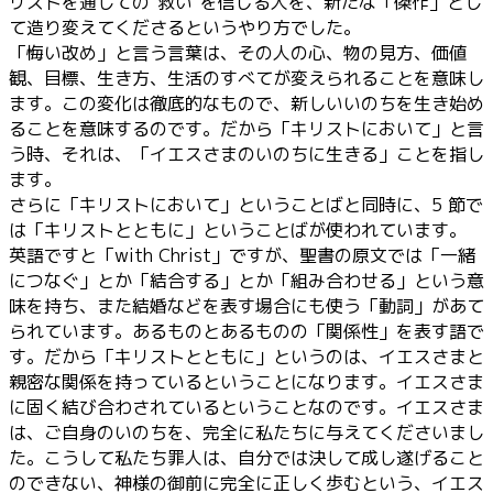
リストを通しての“救い”を信じる人を、新たな「傑作」とし
て造り変えてくださるというやり方でした。
「悔い改め」と言う言葉は、その人の心、物の見方、価値
観、目標、生き方、生活のすべてが変えられることを意味し
ます。この変化は徹底的なもので、新しいいのちを生き始め
ることを意味するのです。だから「キリストにおいて」と言
う時、それは、「イエスさまのいのちに生きる」ことを指し
ます。
さらに「キリストにおいて」ということばと同時に、5 節で
は「キリストとともに」ということばが使われています。
英語ですと「with Christ」ですが、聖書の原文では「一緒
につなぐ」とか「結合する」とか「組み合わせる」という意
味を持ち、また結婚などを表す場合にも使う「動詞」があて
られています。あるものとあるものの「関係性」を表す語で
す。だから「キリストとともに」というのは、イエスさまと
親密な関係を持っているということになります。イエスさま
に固く結び合わされているということなのです。イエスさま
は、ご自身のいのちを、完全に私たちに与えてくださいまし
た。こうして私たち罪人は、自分では決して成し遂げること
のできない、神様の御前に完全に正しく歩むという、イエス