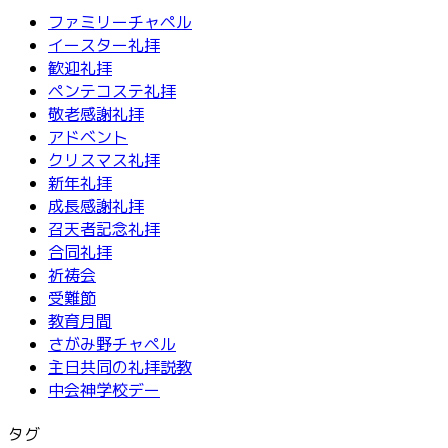
ファミリーチャペル
イースター礼拝
歓迎礼拝
ペンテコステ礼拝
敬老感謝礼拝
アドベント
クリスマス礼拝
新年礼拝
成長感謝礼拝
召天者記念礼拝
合同礼拝
祈祷会
受難節
教育月間
さがみ野チャペル
主日共同の礼拝説教
中会神学校デー
タグ