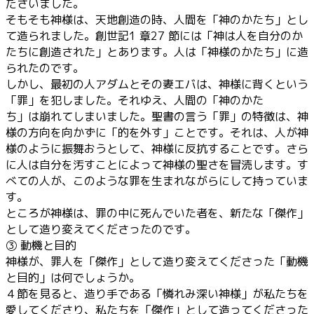
ださいました。
そもそも神様は、天地創造の時、人間を「神のかたち」とし
て造られました。創世記1 章27 節には「神は人を自分のか
たちに創造された」とあります。人は「神様のかたち」に造
られたのです。
しかし、最初の人アダムとその妻エバは、神様に背くという
「罪」を犯しました。それゆえ、人間の「神のかた
ち」は崩れてしまいました。聖書の言う「罪」の特徴は、神
様の方向を向かずに「的を外す」ことです。それは、人が神
様のように振舞おうとして、神様に反抗することです。さら
に人は自分を汚すことによって神様の聖さを冒涜します。す
べての人が、このような罪を生まれながらにして持っていま
す。
ところが神様は、罪の中に死んでいた者を、新たな「傑作」
として造り変えてくださったのです。
③ 動機と目的
神様が、罪人を「傑作」として造り変えてくださった「動機
と目的」は何でしょうか。
４節を見ると、造り手である「憐れみ深い神様」が私たちを
愛してくださり、私たちを「傑作」として造ってくださった