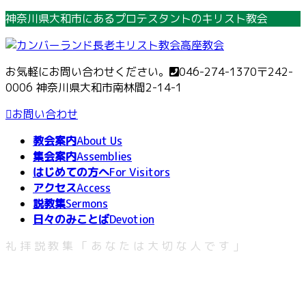
コ
ナ
神奈川県大和市にあるプロテスタントのキリスト教会
ン
ビ
テ
ゲ
ン
ー
お気軽にお問い合わせください。
046-274-1370
〒242-
ツ
シ
0006 神奈川県大和市南林間2-14-1
へ
ョ
ス
ン
お問い合わせ
キ
に
教会案内
About Us
ッ
移
集会案内
Assemblies
プ
動
はじめての方へ
For Visitors
アクセス
Access
説教集
Sermons
日々のみことば
Devotion
礼拝説教集「あなたは大切な人です」