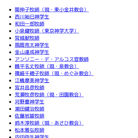
関伸子牧師（現・東小金井教会）
西川裕巳神学生
和田一郎牧師
小泉健牧師（東京神学大学）
宮城献牧師
風間亮太神学生
金山達成神学生
アンソニー・デ・アルコス宣教師
饒平名丈牧師（現・泉教会）
篠﨑千穂子牧師（現・めぐみ教会）
江橋摩美神学生
宮井岳彦牧師
荒瀬牧彦牧師（現・田園教会）
河野豊神学生
潮田健治牧師
佐藤岩雄牧師
鈴木淳牧師（現・あさひ教会）
松本雅弘牧師
内田弥生神学生