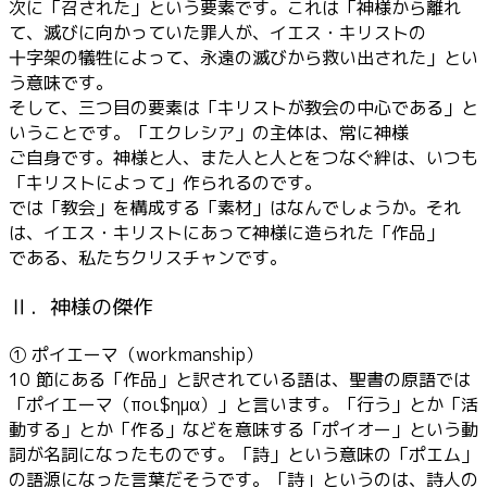
次に「召された」という要素です。これは「神様から離れ
て、滅びに向かっていた罪人が、イエス・キリストの
十字架の犠牲によって、永遠の滅びから救い出された」とい
う意味です。
そして、三つ目の要素は「キリストが教会の中心である」と
いうことです。「エクレシア」の主体は、常に神様
ご自身です。神様と人、また人と人とをつなぐ絆は、いつも
「キリストによって」作られるのです。
では「教会」を構成する「素材」はなんでしょうか。それ
は、イエス・キリストにあって神様に造られた「作品」
である、私たちクリスチャンです。
Ⅱ．神様の傑作
① ポイエーマ（workmanship）
10 節にある「作品」と訳されている語は、聖書の原語では
「ポイエーマ（ποι$ημα）」と言います。「行う」とか「活
動する」とか「作る」などを意味する「ポイオー」という動
詞が名詞になったものです。「詩」という意味の「ポエム」
の語源になった言葉だそうです。「詩」というのは、詩人の