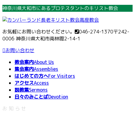
コ
ナ
神奈川県大和市にあるプロテスタントのキリスト教会
ン
ビ
テ
ゲ
ン
ー
お気軽にお問い合わせください。
046-274-1370
〒242-
ツ
シ
0006 神奈川県大和市南林間2-14-1
へ
ョ
ス
ン
お問い合わせ
キ
に
教会案内
About Us
ッ
移
集会案内
Assemblies
プ
動
はじめての方へ
For Visitors
アクセス
Access
説教集
Sermons
日々のみことば
Devotion
お知らせ