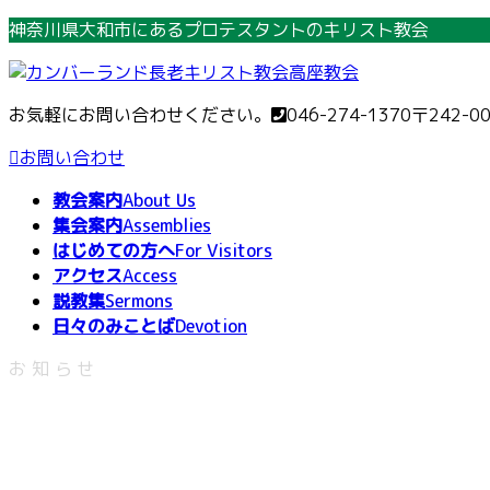
コ
ナ
神奈川県大和市にあるプロテスタントのキリスト教会
ン
ビ
テ
ゲ
ン
ー
お気軽にお問い合わせください。
046-274-1370
〒242-0
ツ
シ
へ
ョ
お問い合わせ
ス
ン
教会案内
About Us
キ
に
集会案内
Assemblies
ッ
移
はじめての方へ
For Visitors
プ
動
アクセス
Access
説教集
Sermons
日々のみことば
Devotion
お知らせ