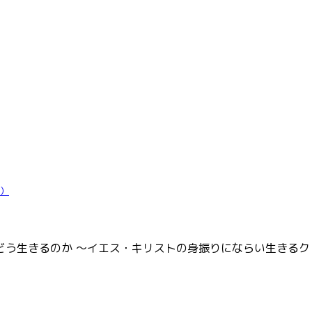
日）
生きるのか ～イエス・キリストの身振りにならい生きるクリスチ