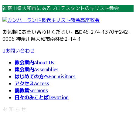
コ
ナ
神奈川県大和市にあるプロテスタントのキリスト教会
ン
ビ
テ
ゲ
ン
ー
お気軽にお問い合わせください。
046-274-1370
〒242-
ツ
シ
0006 神奈川県大和市南林間2-14-1
へ
ョ
ス
ン
お問い合わせ
キ
に
教会案内
About Us
ッ
移
集会案内
Assemblies
プ
動
はじめての方へ
For Visitors
アクセス
Access
説教集
Sermons
日々のみことば
Devotion
お知らせ