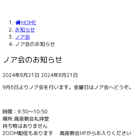
HOME
お知らせ
ノア会
ノア会のお知らせ
ノア会のお知らせ
最
2024年8月21日
2024年8月21日
終
9月6日よりノア会を行います。金曜日はノア会へどうぞ。
更
新
日
時
時間：9:30～10:50
:
場所:高座教会礼拝堂
持ち物はありません
ZOOM配信もあります 高座教会HPからお入りください