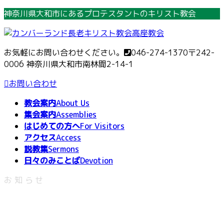
コ
ナ
神奈川県大和市にあるプロテスタントのキリスト教会
ン
ビ
テ
ゲ
ン
ー
お気軽にお問い合わせください。
046-274-1370
〒242-
ツ
シ
0006 神奈川県大和市南林間2-14-1
へ
ョ
ス
ン
お問い合わせ
キ
に
教会案内
About Us
ッ
移
集会案内
Assemblies
プ
動
はじめての方へ
For Visitors
アクセス
Access
説教集
Sermons
日々のみことば
Devotion
お知らせ