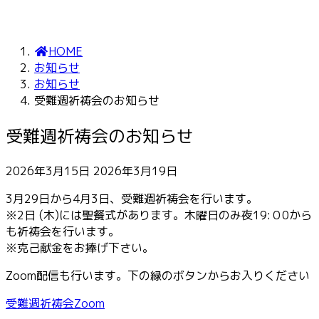
HOME
お知らせ
お知らせ
受難週祈祷会のお知らせ
受難週祈祷会のお知らせ
最
2026年3月15日
2026年3月19日
終
3月29日から4月3日、受難週祈祷会を行います。
更
※2日 (木)には聖餐式があります。木曜日のみ夜19:０0から
新
も祈祷会を行います。
日
※克己献金をお捧げ下さい。
時
:
Zoom配信も行います。下の緑のボタンからお入りください
受難週祈祷会Zoom