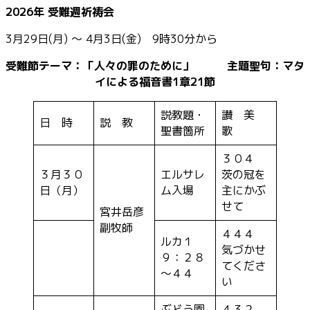
2026
年 受難週祈祷会
3月29日(月) ～ 4月3日(金) 9時30分から
受難節テーマ：「人々の罪のために」 主題聖句：マタ
イによる福音書1章21節
説教題・
讃 美
日 時
説 教
聖書箇所
歌
３０４
３月３０
エルサレ
茨の冠を
日（月）
ム入場
主にかぶ
せて
宮井岳彦
副牧師
４４４
ルカ１
気づかせ
９：２８
てくださ
～４４
い
ぶどう園
４３２