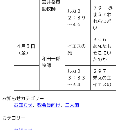
宮井岳彦
７９ み
副牧師
ルカ２
まえにわ
２：３９
れらつど
～４６
い
３０６
４月３日
イエスの
あなたも
（金）
死
そこにい
和田一郎
たのか
牧師
ルカ２
２９７
３：３３
栄えの主
～３４
イェスの
お知らせカテゴリー
お知らせ
、
教会員向け
、
三大節
カテゴリー