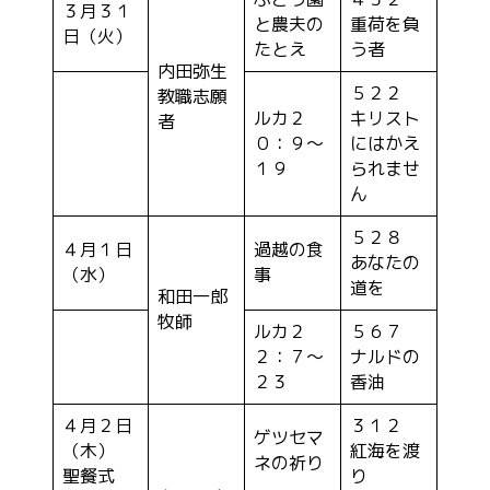
３月３１
と農夫の
重荷を負
日（火）
たとえ
う者
内田弥生
５２２
教職志願
ルカ２
キリスト
者
０：９～
にはかえ
１９
られませ
ん
５２８
４月１日
過越の食
あなたの
（水）
事
道を
和田一郎
牧師
ルカ２
５６７
２：７～
ナルドの
２３
香油
４月２日
３１２
ゲツセマ
（木）
紅海を渡
ネの祈り
聖餐式
り