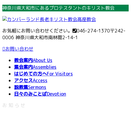
コ
ナ
神奈川県大和市にあるプロテスタントのキリスト教会
ン
ビ
テ
ゲ
ン
ー
お気軽にお問い合わせください。
046-274-1370
〒242-
ツ
シ
0006 神奈川県大和市南林間2-14-1
へ
ョ
ス
ン
お問い合わせ
キ
に
教会案内
About Us
ッ
移
集会案内
Assemblies
プ
動
はじめての方へ
For Visitors
アクセス
Access
説教集
Sermons
日々のみことば
Devotion
お知らせ