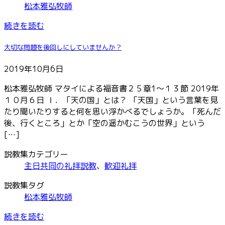
松本雅弘牧師
続きを読む
大切な問題を後回しにしていませんか？
2019年10月6日
松本雅弘牧師 マタイによる福音書２５章1～１３節 2019年
１０月６日 Ⅰ．「天の国」とは？ 「天国」という言葉を見
たり聞いたりすると何を思い浮かべるでしょうか。「死んだ
後、行くところ」とか「空の遥かむこうの世界」という
[…]
説教集カテゴリー
主日共同の礼拝説教
、
歓迎礼拝
説教集タグ
松本雅弘牧師
続きを読む