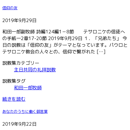
信仰の友
2019年9月29日
和田一郎副牧師 詩編124編1－8節 テサロニケの信徒へ
の手紙一2章17-20節 2019年9月29日 １．「兄弟たち」 今
日の説教は「信仰の友」がテーマとなっています。パウロと
テサロニケ教会の人々との、信仰で繋がれた […]
説教集カテゴリー
主日共同の礼拝説教
説教集タグ
和田一郎牧師
続きを読む
あなたのうちに働く御言葉
2019年9月22日