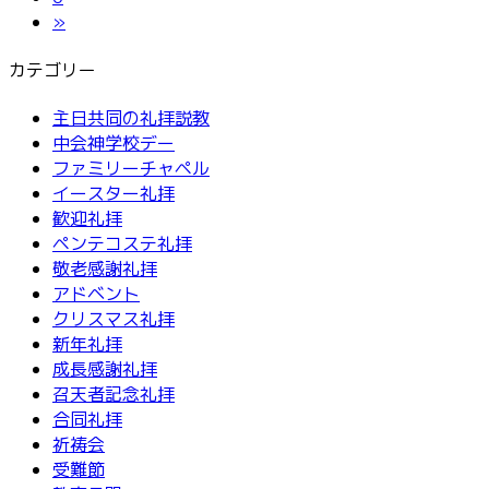
ジ
ー
定
»
ー
ジ
ペ
ジ
カテゴリー
ー
ジ
送
主日共同の礼拝説教
中会神学校デー
り
ファミリーチャペル
イースター礼拝
歓迎礼拝
ペンテコステ礼拝
敬老感謝礼拝
アドベント
クリスマス礼拝
新年礼拝
成長感謝礼拝
召天者記念礼拝
合同礼拝
祈祷会
受難節