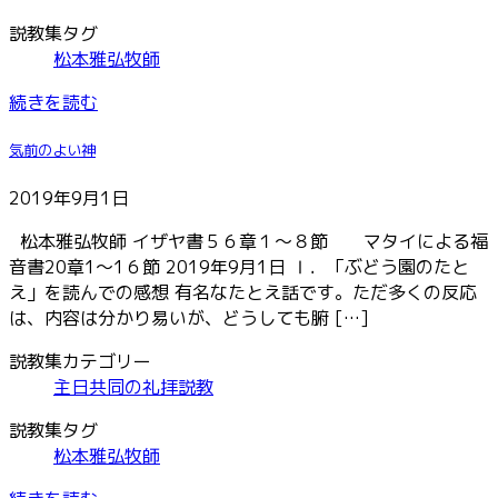
説教集タグ
松本雅弘牧師
続きを読む
気前のよい神
2019年9月1日
松本雅弘牧師 イザヤ書５６章１～８節 マタイによる福
音書20章1～1６節 2019年9月1日 Ⅰ．「ぶどう園のたと
え」を読んでの感想 有名なたとえ話です。ただ多くの反応
は、内容は分かり易いが、どうしても腑 […]
説教集カテゴリー
主日共同の礼拝説教
説教集タグ
松本雅弘牧師