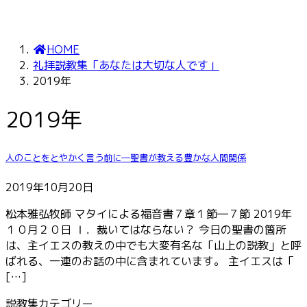
HOME
礼拝説教集「あなたは大切な人です」
2019年
2019年
人のことをとやかく言う前に―聖書が教える豊かな人間関係
2019年10月20日
松本雅弘牧師 マタイによる福音書７章１節―７節 2019年
１０月２０日 Ⅰ．裁いてはならない？ 今日の聖書の箇所
は、主イエスの教えの中でも大変有名な「山上の説教」と呼
ばれる、一連のお話の中に含まれています。 主イエスは「
[…]
説教集カテゴリー