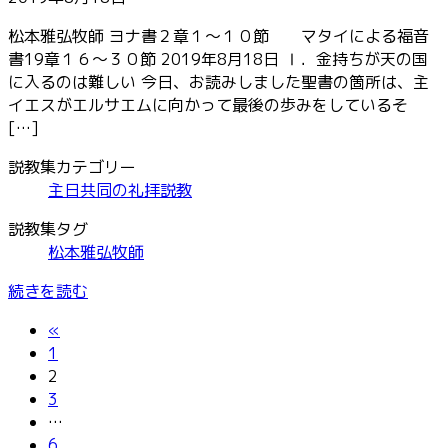
松本雅弘牧師 ヨナ書２章１～１０節 マタイによる福音
書19章１６～３０節 2019年8月18日 Ⅰ．金持ちが天の国
に入るのは難しい 今日、お読みしました聖書の箇所は、主
イエスがエルサエムに向かって最後の歩みをしているそ
[…]
説教集カテゴリー
主日共同の礼拝説教
説教集タグ
松本雅弘牧師
続きを読む
投
«
固
1
稿
定
固
2
ペ
定
固
3
の
ー
ペ
定
…
ペ
ジ
ー
ペ
固
6