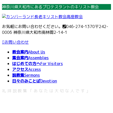
コ
ナ
神奈川県大和市にあるプロテスタントのキリスト教会
ン
ビ
テ
ゲ
ン
ー
お気軽にお問い合わせください。
046-274-1370
〒242-
ツ
シ
0006 神奈川県大和市南林間2-14-1
へ
ョ
ス
ン
お問い合わせ
キ
に
教会案内
About Us
ッ
移
集会案内
Assemblies
プ
動
はじめての方へ
For Visitors
アクセス
Access
説教集
Sermons
日々のみことば
Devotion
礼拝説教集「あなたは大切な人です」