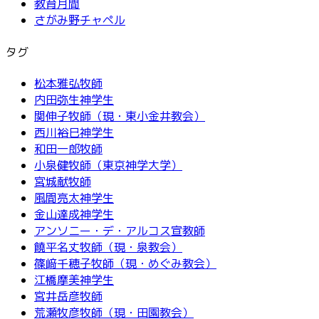
教育月間
さがみ野チャペル
タグ
松本雅弘牧師
内田弥生神学生
関伸子牧師（現・東小金井教会）
西川裕巳神学生
和田一郎牧師
小泉健牧師（東京神学大学）
宮城献牧師
風間亮太神学生
金山達成神学生
アンソニー・デ・アルコス宣教師
饒平名丈牧師（現・泉教会）
篠﨑千穂子牧師（現・めぐみ教会）
江橋摩美神学生
宮井岳彦牧師
荒瀬牧彦牧師（現・田園教会）