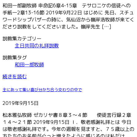
和田一郎副牧師 申命記6章4-15章 テサロニケの信徒への
手紙一2章13-16節 2019年9月22日 はじめに 先日、スチュ
ワードシップバザーの時に、気仙沼から嶺岸浩牧師が来てく
ださり説教をしてくださいました。嶺岸先生 […]
説教集カテゴリー
主日共同の礼拝説教
説教集タグ
和田一郎牧師
続きを読む
主にあって集い喜び分かち合う交わりの中で
2019年9月15日
松本雅弘牧師 ゼカリヤ書８章３～４節 使徒言行録２章
１４～２１節 2019年9月15日 Ⅰ．敬老感謝礼拝とは 今日
は敬老感謝礼拝です。今年の週報を見ますと、７５歳以上の
方たちのお名前がぐっと増えたように感じるのは私だけ