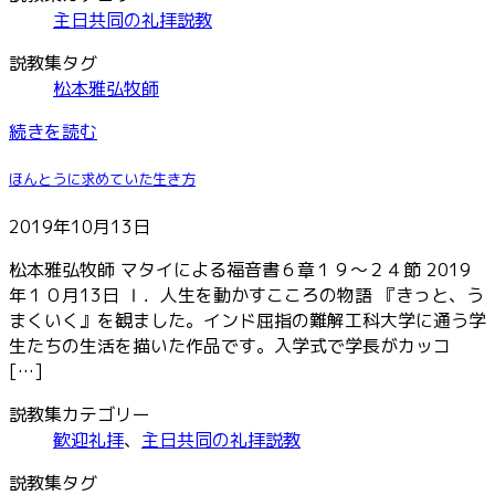
主日共同の礼拝説教
説教集タグ
松本雅弘牧師
続きを読む
ほんとうに求めていた生き方
2019年10月13日
松本雅弘牧師 マタイによる福音書６章１９～２４節 2019
年１０月13日 Ⅰ．人生を動かすこころの物語 『きっと、う
まくいく』を観ました。インド屈指の難解工科大学に通う学
生たちの生活を描いた作品です。入学式で学長がカッコ
[…]
説教集カテゴリー
歓迎礼拝
、
主日共同の礼拝説教
説教集タグ