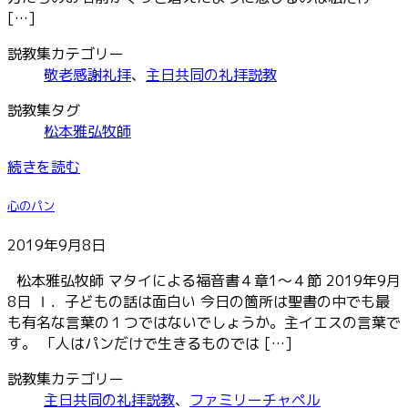
[…]
説教集カテゴリー
敬老感謝礼拝
、
主日共同の礼拝説教
説教集タグ
松本雅弘牧師
続きを読む
心のパン
2019年9月8日
松本雅弘牧師 マタイによる福音書４章1～４節 2019年9月
8日 Ⅰ．子どもの話は面白い 今日の箇所は聖書の中でも最
も有名な言葉の１つではないでしょうか。主イエスの言葉で
す。 「人はパンだけで生きるものでは […]
説教集カテゴリー
主日共同の礼拝説教
、
ファミリーチャペル