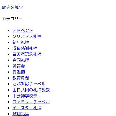
続きを読む
カテゴリー
アドベント
クリスマス礼拝
新年礼拝
成長感謝礼拝
召天者記念礼拝
合同礼拝
祈祷会
受難節
教育月間
さがみ野チャペル
主日共同の礼拝説教
中会神学校デー
ファミリーチャペル
イースター礼拝
歓迎礼拝