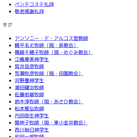
ペンテコステ礼拝
敬老感謝礼拝
タグ
アンソニー・デ・アルコス宣教師
饒平名丈牧師（現・泉教会）
篠﨑千穂子牧師（現・めぐみ教会）
江橋摩美神学生
宮井岳彦牧師
荒瀬牧彦牧師（現・田園教会）
河野豊神学生
潮田健治牧師
佐藤岩雄牧師
鈴木淳牧師（現・あさひ教会）
松本雅弘牧師
内田弥生神学生
関伸子牧師（現・東小金井教会）
西川裕巳神学生
和田一郎牧師