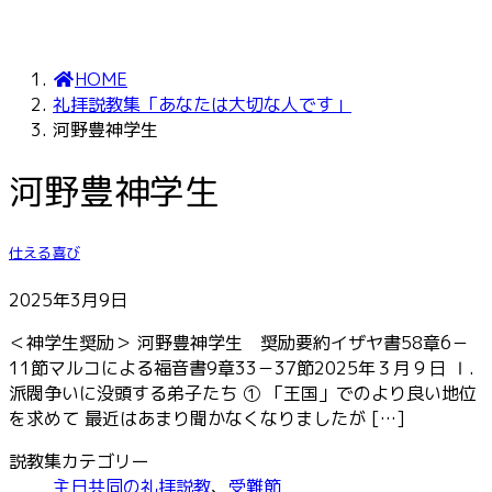
HOME
礼拝説教集「あなたは大切な人です」
河野豊神学生
河野豊神学生
仕える喜び
2025年3月9日
＜神学生奨励＞ 河野豊神学生 奨励要約イザヤ書58章6－
11節マルコによる福音書9章33－37節2025年３月９日 Ⅰ.
派閥争いに没頭する弟子たち ① 「王国」でのより良い地位
を求めて 最近はあまり聞かなくなりましたが […]
説教集カテゴリー
主日共同の礼拝説教
、
受難節