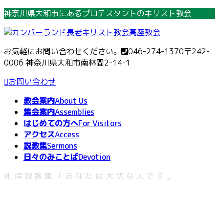
コ
ナ
神奈川県大和市にあるプロテスタントのキリスト教会
ン
ビ
テ
ゲ
ン
ー
お気軽にお問い合わせください。
046-274-1370
〒242-
ツ
シ
0006 神奈川県大和市南林間2-14-1
へ
ョ
ス
ン
お問い合わせ
キ
に
教会案内
About Us
ッ
移
集会案内
Assemblies
プ
動
はじめての方へ
For Visitors
アクセス
Access
説教集
Sermons
日々のみことば
Devotion
礼拝説教集「あなたは大切な人です」