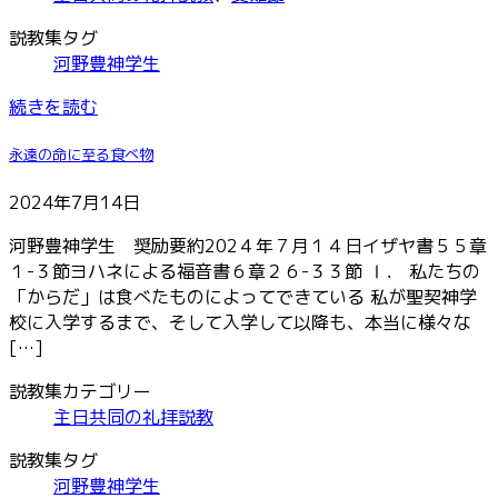
説教集タグ
河野豊神学生
続きを読む
永遠の命に至る食べ物
2024年7月14日
河野豊神学生 奨励要約202４年７月１４日イザヤ書５５章
１-３節ヨハネによる福音書６章２６-３３節 Ⅰ． 私たちの
「からだ」は食べたものによってできている 私が聖契神学
校に入学するまで、そして入学して以降も、本当に様々な
[…]
説教集カテゴリー
主日共同の礼拝説教
説教集タグ
河野豊神学生