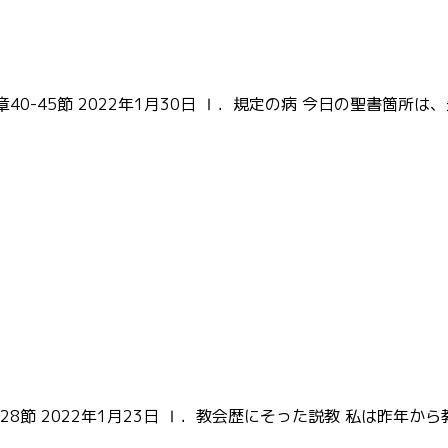
1章40-45節 2022年1月30日 Ⅰ．規定の病 今日の聖書
1-28節 2022年1月23日 Ⅰ．教会歴にそった説教 私は