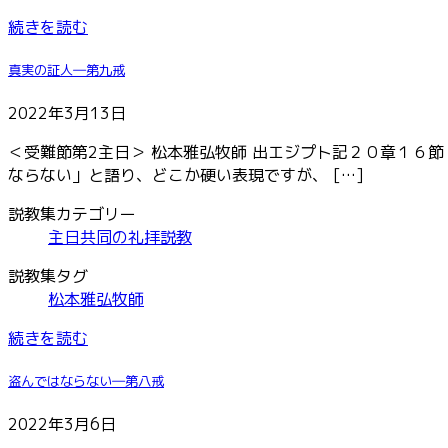
続きを読む
真実の証人―第九戒
2022年3月13日
＜受難節第2主日＞ 松本雅弘牧師 出エジプト記２０章１６節
ならない」と語り、どこか硬い表現ですが、 […]
説教集カテゴリー
主日共同の礼拝説教
説教集タグ
松本雅弘牧師
続きを読む
盗んではならない―第八戒
2022年3月6日