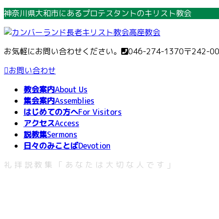
コ
ナ
神奈川県大和市にあるプロテスタントのキリスト教会
ン
ビ
テ
ゲ
ン
ー
お気軽にお問い合わせください。
046-274-1370
〒242-0
ツ
シ
へ
ョ
お問い合わせ
ス
ン
教会案内
About Us
キ
に
集会案内
Assemblies
ッ
移
はじめての方へ
For Visitors
プ
動
アクセス
Access
説教集
Sermons
日々のみことば
Devotion
礼拝説教集「あなたは大切な人です」