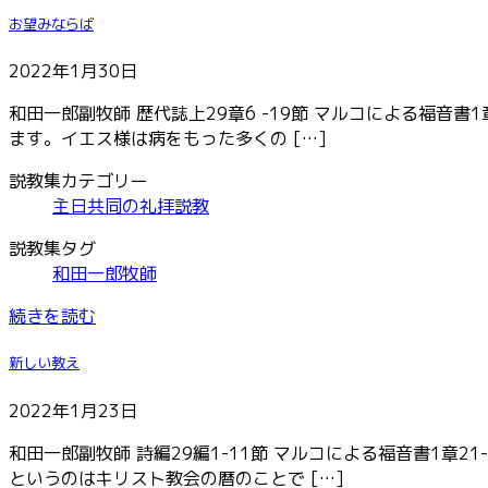
お望みならば
2022年1月30日
和田一郎副牧師 歴代誌上29章6 -19節 マルコによる福音書
ます。イエス様は病をもった多くの […]
説教集カテゴリー
主日共同の礼拝説教
説教集タグ
和田一郎牧師
続きを読む
新しい教え
2022年1月23日
和田一郎副牧師 詩編29編1-11節 マルコによる福音書1章2
というのはキリスト教会の暦のことで […]