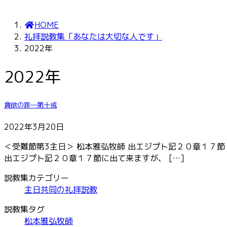
HOME
礼拝説教集「あなたは大切な人です」
2022年
2022年
貪欲の罪―第十戒
2022年3月20日
＜受難節第3主日＞ 松本雅弘牧師 出エジプト記２０章１７節 
出エジプト記２０章１７節に出て来ますが、 […]
説教集カテゴリー
主日共同の礼拝説教
説教集タグ
松本雅弘牧師