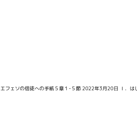
エフェソの信徒への手紙５章１-５節 2022年3月20日 Ⅰ