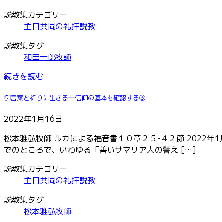
説教集カテゴリー
主日共同の礼拝説教
説教集タグ
和田一郎牧師
続きを読む
御言葉と祈りに生きる―信仰の基本を確認する③
2022年1月16日
松本雅弘牧師 ルカによる福音書１０章２５-４２節 2022
でのところで、いわゆる「善いサマリア人の譬え […]
説教集カテゴリー
主日共同の礼拝説教
説教集タグ
松本雅弘牧師