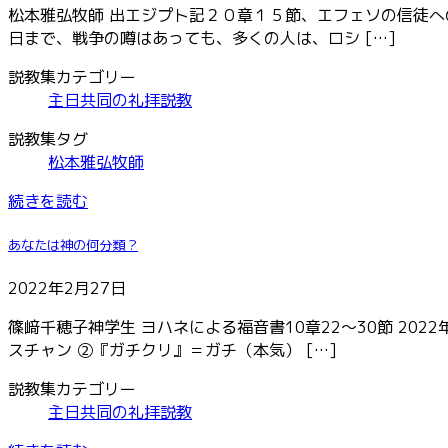
松本雅弘牧師 出エジプト記２０章１５節、エフェソの信徒への
日まで、戦争の噂はあっても、多くの人は、ロシ […]
説教集カテゴリー
主日共同の礼拝説教
説教集タグ
松本雅弘牧師
続きを読む
あなたは神の何分類？
2022年2月27日
篠﨑千穂子神学生 ヨハネによる福音書10章22～30節 20
スチャン ②『ガチクリ』＝ガチ（本気） […]
説教集カテゴリー
主日共同の礼拝説教