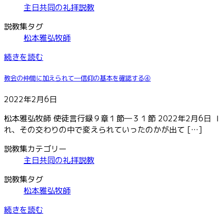
主日共同の礼拝説教
説教集タグ
松本雅弘牧師
続きを読む
教会の仲間に加えられて―信仰の基本を確認する④
2022年2月6日
松本雅弘牧師 使徒言行録９章１節―３１節 2022年2月6
れ、その交わりの中で変えられていったのかが出て […]
説教集カテゴリー
主日共同の礼拝説教
説教集タグ
松本雅弘牧師
続きを読む