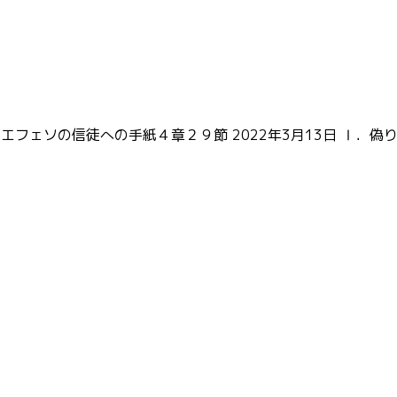
 エフェソの信徒への手紙４章２９節 2022年3月13日 Ⅰ．