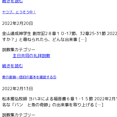
続きを読む
ヤコブ、とうそう中！
2022年2月20日
金山達成神学生 創世記2８章１０-17節、32章25-31節
すか？」と尋ねられたら、どんな出来事 […]
説教集カテゴリー
主日共同の礼拝説教
続きを読む
愛の連鎖―信仰の基本を確認する⑤
2022年2月13日
松本雅弘牧師 ヨハネによる福音書６章１-１５節 2022年
名な「パン と魚の奇跡」の出来事を取り上げる […]
説教集カテゴリー