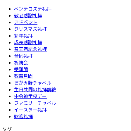
ペンテコステ礼拝
敬老感謝礼拝
アドベント
クリスマス礼拝
新年礼拝
成長感謝礼拝
召天者記念礼拝
合同礼拝
祈祷会
受難節
教育月間
さがみ野チャペル
主日共同の礼拝説教
中会神学校デー
ファミリーチャペル
イースター礼拝
歓迎礼拝
タグ