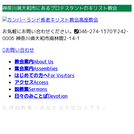
コ
ナ
神奈川県大和市にあるプロテスタントのキリスト教会
ン
ビ
テ
ゲ
ン
ー
お気軽にお問い合わせください。
046-274-1370
〒242-
ツ
シ
0006 神奈川県大和市南林間2-14-1
へ
ョ
ス
ン
お問い合わせ
キ
に
教会案内
About Us
ッ
移
集会案内
Assemblies
プ
動
はじめての方へ
For Visitors
アクセス
Access
説教集
Sermons
日々のみことば
Devotion
礼拝説教集「あなたは大切な人です」