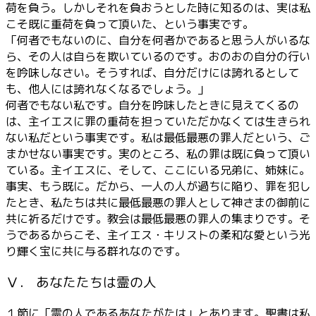
荷を負う。しかしそれを負おうとした時に知るのは、実は私
こそ既に重荷を負って頂いた、という事実です。
「何者でもないのに、自分を何者かであると思う人がいるな
ら、その人は自らを欺いているのです。おのおの自分の行い
を吟味しなさい。そうすれば、自分だけには誇れるとして
も、他人には誇れなくなるでしょう。」
何者でもない私です。自分を吟味したときに見えてくるの
は、主イエスに罪の重荷を担っていただかなくては生きられ
ない私だという事実です。私は最低最悪の罪人だという、ご
まかせない事実です。実のところ、私の罪は既に負って頂い
ている。主イエスに、そして、ここにいる兄弟に、姉妹に。
事実、もう既に。だから、一人の人が過ちに陥り、罪を犯し
たとき、私たちは共に最低最悪の罪人として神さまの御前に
共に祈るだけです。教会は最低最悪の罪人の集まりです。そ
うであるからこそ、主イエス・キリストの柔和な愛という光
り輝く宝に共に与る群れなのです。
Ⅴ． あなたたちは霊の人
１節に「霊の人であるあなたがたは」とあります。聖書は私