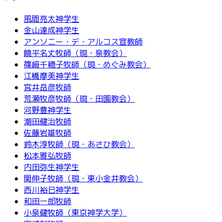
風間亮太神学生
金山達成神学生
アンソニー・デ・アルコス宣教師
饒平名丈牧師（現・泉教会）
篠﨑千穂子牧師（現・めぐみ教会）
江橋摩美神学生
宮井岳彦牧師
荒瀬牧彦牧師（現・田園教会）
河野豊神学生
潮田健治牧師
佐藤岩雄牧師
鈴木淳牧師（現・あさひ教会）
松本雅弘牧師
内田弥生神学生
関伸子牧師（現・東小金井教会）
西川裕巳神学生
和田一郎牧師
小泉健牧師（東京神学大学）