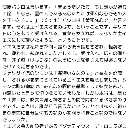
使徒パウロは言います。「きょうだいたち、もし誰かが過ち
に陥ったなら、霊の人であるあなたがたは柔和な心でその人
を正しなさい。」（６：１）パウロは「柔和な心で」と言い
ます。それは主イエスさまの心で、ということです。キリス
トの心をもって受け入れる。言葉を換えれば、あなたが主イ
エスにして頂いたように、ということです。
イエスさまは私たちが例え誰から後ろ指をさされ、軽蔑さ
れ、嫌われ、裁かれていたとしても、受け入れ、ほんの僅か
な、芥子粒（けしつぶ）のように小さな愛さえも見逃さない
でいてくださるのです。
ファリサイ派のシモンは「罪深い女なのに」と彼女を軽蔑
し、されるがままにされている主イエスを軽蔑しました。シ
モンは町の噂話や、みんなの評価を基準にして彼女を裁き、
罪深い女と言って切り捨てていました。しかし本当は、彼女
の「罪」は、彼女自身と神さまとの間で問われるべき事のは
ずです。本当は、誰がどう言うかということではなく、神さ
まの御前に自分は何ものなのかを問うべきことなのではない
でしょうか。
イエズス会の創設者であるイグナティウス・デ・ロヨラがこ