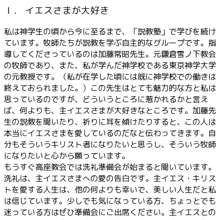
Ⅰ． イエスさまが大好き
私は神学生の頃から今に至るまで、「説教塾」で学びを続け
ています。牧師たちが説教を学ぶ自主的なグループです。指
導してくださっているのは加藤常昭先生。元鎌倉雪ノ下教会
の牧師であり、また、私が学んだ神学校である東京神学大学
の元教授です。（私が在学した頃には既に神学校での働きは
終えておられました。）この先生はとても魅力的な方と私は
思っているのですが、どういうところに惹かれるかと言え
ば、何よりも、主イエスさまが大好きなところです。加藤先
生の説教を聞いたり、祈りに耳を傾けたりすると、この人は
本当にイエスさまを愛しているのだなと伝わってきます。自
分もそういうキリスト者になりたいと思うし、そういう牧師
になりたいと心から願っています。
もうすぐ高座教会では洗礼準備会が始まると聞いています。
洗礼は、主イエスさまへの愛の告白です。主イエス・キリス
トを愛する人生は、他の何よりも幸いで、美しい人生だと私
は信じています。少しでも気になっている方、ちょっとでも
迷っている方はぜひ準備会にご出席ください。主イエスとの