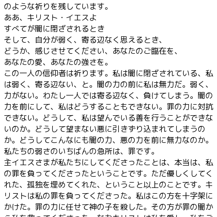
のような祈りを残しています。
ああ、キリスト・イエスよ
すべてが闇に閉ざされるとき
そして、自分が弱く、寄る辺なく思えるとき、
どうか、感じさせてください、あなたのご臨在を、
あなたの愛、あなたの強さを。
この一人の信仰者は祈ります。私は闇に閉ざされている、私
は弱く、寄る辺ない、と。闇の力の前に私は無力だ。弱く、
力がない。わたし一人では寄る辺なく、負けてしまう。闇の
力を前にして、私はどうすることもできない。罪の力に対抗
できない。どうして、私は望んでいる善を行うことができな
いのか。どうして望まない悪に引きずり込まれてしまうの
か。どうしてこんなにも闇の力、悪の力を前に無力なのか。
私たちの弱さのいちばんの急所は、罪です。
主イエスさまが私たちにしてくださったことは、本当は、私
の罪を負ってくださったということです。ただ優しくしてく
れた、孤独を埋めてくれた、ということ以上のことです。キ
リストは私の罪を負ってくださった。私はこの方を十字架に
かけた。罪の力に任せて神の子を殺した。その方が罪の闇か