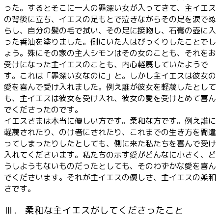
った。するとそこに一人の罪深い女が入ってきて、主イエス
の背後に立ち、イエスの足もとで泣きながらその足を涙でぬ
らし、自分の髪の毛で拭い、その足に接吻し、石膏の壺に入
った香油を塗りました。側にいた人はびっくりしたことでし
ょう。殊にその家の主人シモンはその女のことも、それをお
受けになった主イエスのことも、内心軽蔑していたようで
す。これは「罪深い女なのに」と。しかし主イエスは彼女の
愛を喜んで受け入れました。例え誰が彼女を軽蔑したとして
も、主イエスは彼女を受け入れ、彼女の愛を受けとめて喜ん
でくださったのです。
イエスさまは本当に優しい方です。柔和な方です。例え誰に
軽蔑されたり、のけ者にされたり、これまでの生き方を間違
ってしまったりしたとしても、側に来た私たちを喜んで受け
入れてくださいます。私たちの示す愛がどんなに小さく、ど
うしようもないものだったとしても、そのわずかな愛を喜ん
でくださいます。それが主イエスの優しさ、主イエスの柔和
さです。
Ⅲ． 柔和な主イエスがしてくださったこと