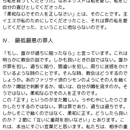
ら私を救ってくださった。なおキリストは私を愛し、私をご
自分の喜びとしてくださった。
「柔和な心でその人を正しなさい」とは、そのことです。主
イエスが私のためにしてくださったこと、それは罪の私を愛
してくださった、ということに他ならないのです。
Ⅳ． 最低最悪の罪人
「もし、誰かが過ちに陥ったなら」と言っています。これは
明らかに教会の話です。しかも良いときの話ではない。誰か
が罪を犯し、過ちに陥り、間違いを犯し、周りに迷惑をかけ
ているような時のことです。そんな時、教会はどうするので
しょうか。あのファリサイ派のシモンのようにその人を裁く
のか？噂話で判断するか、或いは、自分が噂を流すのか。そ
うではない。柔和な心でその人を正すのです。
この「正す」というのがまた難しい。うやむやにしたりごま
かしたりするのではない。罪は罪であり、過ちは過ちです。
しかしそこで裁くのではなく、柔和に正す。どうしたら良い
のか？ ２節に「互いに重荷を担いなさい」とあります。こ
れは、本当にすごい言葉だと思います。私たちは、相手の重