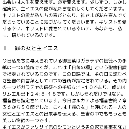
出会いは人生を変えます。必ず変えます。少しずつ、しかし
確実に、主イエスの愛が私たちを新しくしてくださいます。
キリストの愛が私たちの喜びとなり、神さまが私を喜んでく
ださっていることに気づかせてくださいます。キリストを愛
する幸い、キリストに愛されている幸いに、あなたも、私
も、招かれているのです。
Ⅱ． 罪の女と主イエス
今日私たちに与えられている御言葉はガラテヤの信徒への手
紙の一つの箇所ですが、これは「日毎の糧」という聖書日課
で指定されているものです。この日課では、主の日に読むべ
き聖書の御言葉として四つの箇所が指定されている。その内
の一つがガラテヤの信徒への手紙６:１-１０であり、或いは
サムエル記下２４:８-１８です。しかしそれだけではない。
福音書も指定されています。今日はルカによる福音書第７章
３６から５０節でした。これは「罪の女」と呼ばれる一人の
女性と主イエスとの出来事を伝える、聖書の中でももっとも
美しい物語の一つです。
主イエスがファリサイ派のシモンという男の家で食事をなさ