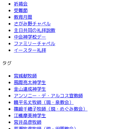
祈祷会
受難節
教育月間
さがみ野チャペル
主日共同の礼拝説教
中会神学校デー
ファミリーチャペル
イースター礼拝
タグ
宮城献牧師
風間亮太神学生
金山達成神学生
アンソニー・デ・アルコス宣教師
饒平名丈牧師（現・泉教会）
篠﨑千穂子牧師（現・めぐみ教会）
江橋摩美神学生
宮井岳彦牧師
荒瀬牧彦牧師（現・田園教会）