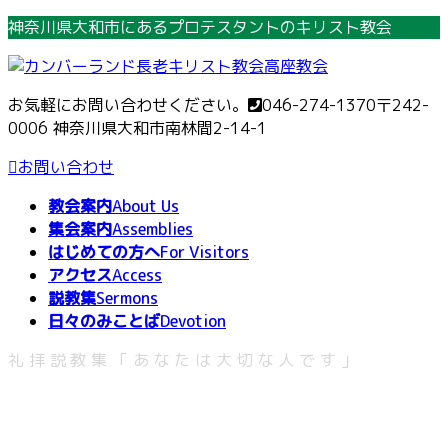
コ
ナ
神奈川県大和市にあるプロテスタントのキリスト教会
ン
ビ
テ
ゲ
ン
ー
お気軽にお問い合わせください。
046-274-1370
〒242-
ツ
シ
0006 神奈川県大和市南林間2-14-1
へ
ョ
ス
ン
お問い合わせ
キ
に
教会案内
About Us
ッ
移
集会案内
Assemblies
プ
動
はじめての方へ
For Visitors
アクセス
Access
説教集
Sermons
日々のみことば
Devotion
礼拝説教集「あなたは大切な人です」