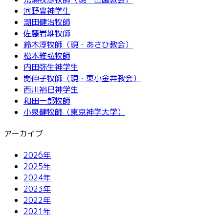
河野豊神学生
潮田健治牧師
佐藤岩雄牧師
鈴木淳牧師（現・あさひ教会）
松本雅弘牧師
内田弥生神学生
関伸子牧師（現・東小金井教会）
西川裕巳神学生
和田一郎牧師
小泉健牧師（東京神学大学）
アーカイブ
2026年
2025年
2024年
2023年
2022年
2021年