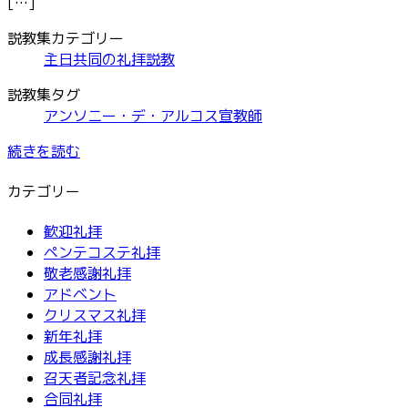
[…]
説教集カテゴリー
主日共同の礼拝説教
説教集タグ
アンソニー・デ・アルコス宣教師
続きを読む
カテゴリー
歓迎礼拝
ペンテコステ礼拝
敬老感謝礼拝
アドベント
クリスマス礼拝
新年礼拝
成長感謝礼拝
召天者記念礼拝
合同礼拝