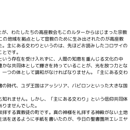
節
に
は
上
下
したが、わたしたちの高座教会もこのルターからはじまった宗教
矢
にこの地域を拠点として宣教のために生み出されたのが高座教
印
た。主にある交わりというのは、先ほどお読みしたコロサイの
キ
ー
ことです。
を
という存在を受け入れずに、人間の知恵を重んじる文化の中
使
豊かな共同体として輝きを持っていることが、光を放つ力とな
っ
、一つの体として調和がなければなりません。「主にある交わ
て
く
書の時代、ユダ王国はアッシリア、バビロンといった大きな国
だ
さ
も知れません。しかし、「主にある交わり」という信仰共同体
い。
ありませんでした。
崇拝する異教徒の町です。真の神様を礼拝する神殿がない土地
生活を送るように手紙を書いたのが、今日の聖書箇所エレミヤ