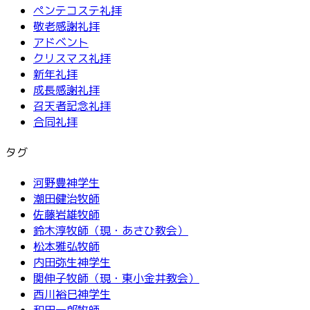
ペンテコステ礼拝
敬老感謝礼拝
アドベント
クリスマス礼拝
新年礼拝
成長感謝礼拝
召天者記念礼拝
合同礼拝
タグ
河野豊神学生
潮田健治牧師
佐藤岩雄牧師
鈴木淳牧師（現・あさひ教会）
松本雅弘牧師
内田弥生神学生
関伸子牧師（現・東小金井教会）
西川裕巳神学生