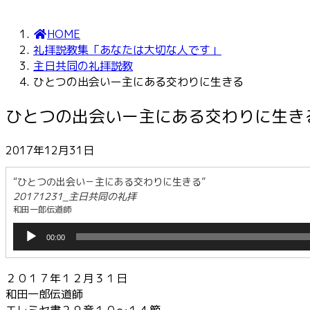
HOME
礼拝説教集「あなたは大切な人です」
主日共同の礼拝説教
ひとつの出会いー主にある交わりに生きる
ひとつの出会いー主にある交わりに生き
2017年12月31日
“ひとつの出会い－主にある交わりに生きる”
20171231_主日共同の礼拝
和田一郎伝道師
音
00:00
声
プ
レ
２０１７年１２月３１日
ー
和田一郎伝道師
ヤ
エレミヤ書２９章１０～１４節