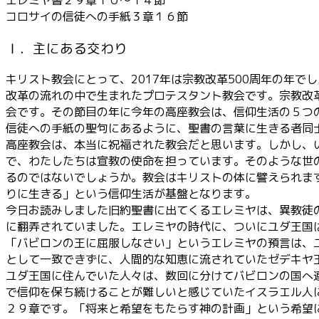
ー
コロサイの信徒への手紙３章１６節
Ⅰ．主にある交わり
キリスト教会にとって、2017年は宗教改革500周年の年
改革の流れの中で生まれたプロテスタント教会です。宗教改革
会です。その節目の年に今年の高座教会は、信仰生活の５つ
信徒への手紙の聖句にあるように、聖書の言葉に生きる者同
高座教会は、本当に祝福された教会だと思います。しかし、
で、わたしたちは宣教の使命を担っています。そのような世
るのではないでしょうか。教会はキリストの体に譬えられま
りに生きる」という信仰生活が基盤となります。
今日お読みしました旧約聖書に出てくるエレミヤは、異教徒
に翻弄されていました。エレミヤの時代に、ついにユダ王国
「バビロンの王に屈服しなさい」というエレミヤの預言は、
として一致できずに、人間的な知恵に流されていたゼデキヤ
ユダ王国に住んでいた人々は、数回に分けてバビロンの国へ
で信仰を保ち続けることが難しいと感じていたイスラエル人
２９章です。「将来と希望をもたらす神の計画」という希望