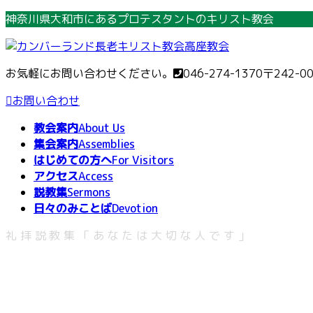
コ
ナ
神奈川県大和市にあるプロテスタントのキリスト教会
ン
ビ
テ
ゲ
ン
ー
お気軽にお問い合わせください。
046-274-1370
〒242-0
ツ
シ
へ
ョ
お問い合わせ
ス
ン
教会案内
About Us
キ
に
集会案内
Assemblies
ッ
移
はじめての方へ
For Visitors
プ
動
アクセス
Access
説教集
Sermons
日々のみことば
Devotion
礼拝説教集「あなたは大切な人です」