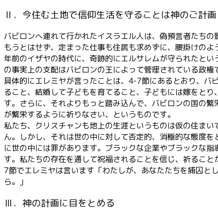
Ⅱ．今住む土地で信仰生活を守ることは神のご計画
バビロンへ連れて行かれたイスラエル人は、偽預言者たちの
もうとはせず、定まった仕事も住居も求めずに、腰掛けのよ
年前のイザヤの時代に、奇跡的にエルサレムが守られたとい
の事実上の支配はバビロンの王によって管理されている政権
具体的にエレミヤが言ったことは、4-7節にあるとおり、
ること、結婚して子どもを育てること、子どもには嫁をとり
す。さらに、それよりもっと踏み込んで、バビロンの国の繁
が繁栄するように祈りなさい、というものです。
私たち、クリスチャンも地上の生涯というものは仮の住まい
ん。しかし、それは世の中に対して否定的、消極的な態度を
に世の中には罪があります。ブラックな企業やブラックな指
す。私たちの存在を通して祝福されることを信じ、祈ること
7節でエレミヤは言います「わたしが、あなたたちを捕囚と
ら。」
Ⅲ．神の計画に目をとめる