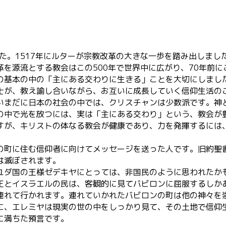
でした。1517年にルターが宗教改革の大きな一歩を踏み出しま
を源流とする教会はこの500年で世界中に広がり、70年前
の基本の中の「主にある交わりに生きる」ことを大切にしまし
士が、教え諭し合いながら、お互いに成長していく信仰生活の
いまだに日本の社会の中では、クリスチャンは少数派です。神
の中で光を放つには、実は「主にある交わり」という、教会が
すが、キリストの体なる教会が健康であり、力を発揮するには
の町に住む信仰者に向けてメッセージを送った人です。旧約聖
は滅ぼされます。
ユダ国の王様ゼデキヤにとっては、非国民のように思われたか
王とイスラエルの民は、客観的に見てバビロンに屈服するしか
連れて行かれます。連れていかれたバビロンの町は他の神々を
に、エレミヤは現実の世の中をしっかり見て、その土地で信仰
に満ちた預言です。