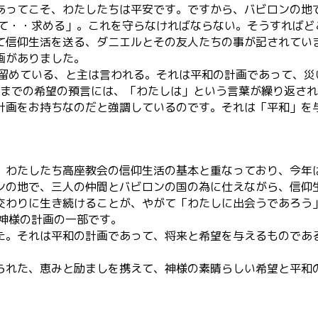
あってこそ、わたしたちは平安です。ですから、バビロンの地
して・・求める」。これを守らなければならない。そうすればど
て信仰生活を送る、ダニエルとその友人たちの事が記されてい
画がありました。
に留めている、と主は言われる。それは平和の計画であって、災
節までの希望の預言には、「わたしは」という言葉が繰り返さ
計画をお持ちなのだと強調しているのです。それは「平和」を
、わたしたち高座教会の信仰生活の基本と重なっており、今年
ンの地で、三人の仲間とバビロンの国の為に仕えながら、信仰
交わりに生き続けることが、やがて「わたしに出会うであろう
神様の計画の一部です。
た。それは平和の計画であって、将来と希望を与えるものであ
られた、恵みと励ましを携えて、神様の素晴らしい希望と平和