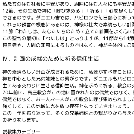
私たちの住む社会に平安があり、周囲に住む人々にも平安が
12節、その生活で神に「呼び求める」「祈る」「心を尽く
できるのです。ダニエル書では、バビロンで毎日熱心に祈っ
これらの預言の根底にあるのは、神様の壮大で素晴らしい計
11節「わたしは、あなたたちのために立てた計画をよく心
この聖句の最初に「わたしは」とありますが、11節から14
預言者や、人間の知恵によるものではなく、神が主体的にご
Ⅳ．計画の成就のために祈る信仰生活
神の素晴らしい計画が成されるために、私達がすべきことは
神を中心とした兄弟姉妹との繋がりです。ダニエルもバビロ
主にある交わりに生きる信仰生活。神を求めて祈る、教会の
70年前に、高座教会がこの地に置かれたのは偶然ではなく、
偶然ではなく、お一人お一人がこの教会に呼び集められまし
強くして、この地域に光を放つ存在となっていきましょう。
この一年を振り返って、多くの兄弟姉妹との繋がりから与え
お祈りをします。
説教集カテゴリー