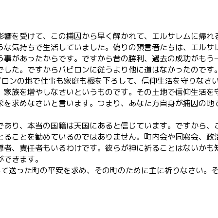
影響を受けて、この捕囚から早く解かれて、エルサレムに帰れ
うな気持ちで生活していました。偽りの預言者たちは、エルサ
う事があったからです。ですから昔の勝利、過去の成功がもう
でした。ですからバビロンに従うより他に道はなかったのです
バビロンの地で仕事も家庭も根を下ろして、信仰生活を守りなさ
、家族を増やしなさいというものです。その土地で信仰生活を
栄を求めなさいと言います。つまり、あなた方自身が捕囚の地
であり、本当の国籍は天国にあると信じています。ですから、
とることを勧めているのではありません。町内会や同窓会、政
導者、責任者もいるわけです。彼らが神に祈ることはないかも
ができます。
して送った町の平安を求め、その町のために主に祈りなさい。