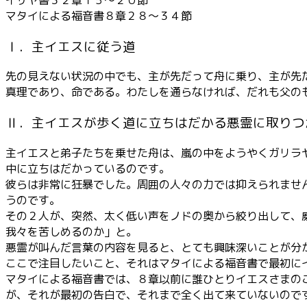
ー
マタイによる福音書８章２８～３４節
Ⅰ．主イエスに従う道
先の見えない状況の中でも、主が先だって舟に乗り、主が先
真理であり、命である。わたしを通らなければ、だれも父の
Ⅱ．主イエスが歩く道に立ちはだかる悪霊に取りつ
主イエスと弟子たちを乗せた舟は、嵐の中をようやくガリラ
中に立ちはだかっているのです。
彼らは非常に狂暴でした。周囲の人々の力では抑えられませ
うのです。
その２人が、突然、太く低い声をノドの奥から絞り出して、
我々を苦しめるのか」と。
悪霊が叫んだ言葉の内容を見ると、とても興味深いことが分
ここで注目したいこと、それはマタイによる福音書で最初に
マタイによる福音書では、８章以前に誰ひとりイエスさまの
が、それが最初の告白で、それまで全く出て来ていないので