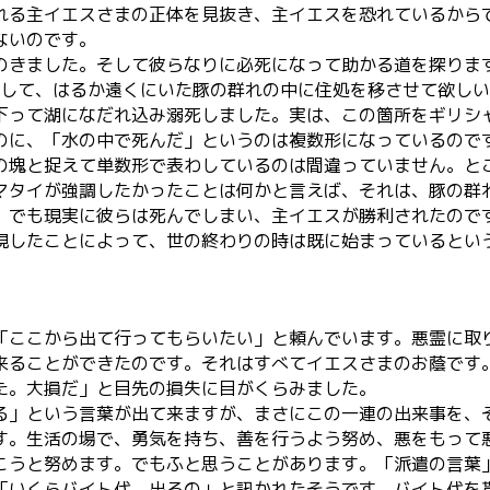
れる主イエスさまの正体を見抜き、主イエスを恐れているから
ないのです。
のきました。そして彼らなりに必死になって助かる道を探りま
いして、はるか遠くにいた豚の群れの中に住処を移させて欲し
下って湖になだれ込み溺死しました。実は、この箇所をギリシ
のに、「水の中で死んだ」というのは複数形になっているので
の塊と捉えて単数形で表わしているのは間違っていません。と
マタイが強調したかったことは何かと言えば、それは、豚の群
。でも現実に彼らは死んでしまい、主イエスが勝利されたので
現したことによって、世の終わりの時は既に始まっているとい
「ここから出て行ってもらいたい」と頼んでいます。悪霊に取
来ることができたのです。それはすべてイエスさまのお蔭です
た。大損だ」と目先の損失に目がくらみました。
る」という言葉が出て来ますが、まさにこの一連の出来事を、
す。生活の場で、勇気を持ち、善を行うよう努め、悪をもって
こうと努めます。でもふと思うことがあります。「派遣の言葉
「いくらバイト代、出るの」と訊かれたそうです。バイト代を