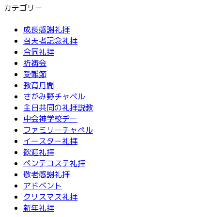
カテゴリー
成長感謝礼拝
召天者記念礼拝
合同礼拝
祈祷会
受難節
教育月間
さがみ野チャペル
主日共同の礼拝説教
中会神学校デー
ファミリーチャペル
イースター礼拝
歓迎礼拝
ペンテコステ礼拝
敬老感謝礼拝
アドベント
クリスマス礼拝
新年礼拝