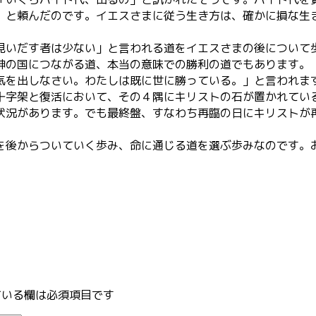
」と頼んだのです。イエスさまに従う生き方は、確かに損な生
見いだす者は少ない」と言われる道をイエスさまの後について
神の国につながる道、本当の意味での勝利の道でもあります。
気を出しなさい。わたしは既に世に勝っている。」と言われま
十字架と復活において、その４隅にキリストの石が置かれてい
状況があります。でも最終盤、すなわち再臨の日にキリストが
を後からついていく歩み、命に通じる道を選ぶ歩みなのです。
いる欄は必須項目です