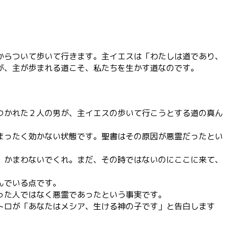
節
に
は
上
下
からついて歩いて行きます。主イエスは「わたしは道であり、
矢
が、主が歩まれる道こそ、私たちを生かす道なのです。
印
キ
ー
を
使
つかれた２人の男が、主イエスの歩いて行こうとする道の真ん
っ
て
まったく効かない状態です。聖書はその原因が悪霊だったとい
く
だ
、かまわないでくれ。まだ、その時ではないのにここに来て、
さ
い。
んでいる点です。
った人ではなく悪霊であったという事実です。
トロが「あなたはメシア、生ける神の子です」と告白します