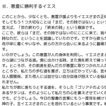
Ⅲ．悪霊に勝利するイエス
このことから、少なくとも、悪霊が誰よりもイエスさまの正
そしてもう１つ大切なことは「まだ、その時ではない」とい
言えば、「世の終わり」「終末の時」という意味です。
ここで、彼らは「まだ、その時ではないのにここに来て、我
時なのだ、ということを認識していたのです。ですから彼ら
舟が岸に着くやいなや、彼らの方から会いに来るように墓場
す。
いかがでしょう。この悪霊が人の身体を利用し、イエスさま
から湖につながる道。漁に出かける時、また漁を終えて帰っ
す。ところが、その前進を拒んだのが悪霊に取りつかれた人
ところで、私たちの歩む道を塞ぎ、立ちはだかっている、言
な人間関係、また他人には話せない自分自身が抱えている悩
れません。
私たちが前に進もうとする道を、そうした「ゴリアテのよう
あるサタンは、そのようにして私たちの心を萎えさせていく
でも、どうでしょう。今日の聖書の言葉にもう一度耳を傾け
神の子、主イエスさまのことを恐れているという事実です。