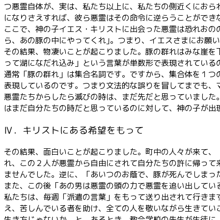
つ悪霊自体が、実は、私たち以上に、私たちの側近くにおら
になりさえすれば、彼ら悪霊はその命令に逆らうことができ
ここで、神の子イエス・キリストに出会った悪霊は恐れおの
ら、あの豚の中にやってくれ｣。つまり、イエスさまにお願
その結果、物凄いことが起こりました。豚の群れはみな崖を
って湖になだれ込み」という言葉が単数形で表現されている
通常「豚の群れ」は集合名詞です。ですから、集合体を１つ
表現しているのです。つまり文法的な誤りを冒してまでも、
悪霊たちからしたら滅びの時は、まだ先だと思っていました
はまだ自分たちの時だと思っているのに対して、神の子が出
Ⅳ．キリストにある希望をもって
その結果、面白いことが起こりました。町中の人々が来て、
れ、この２人が悪霊から自由にされて自分たちの許に帰って
ませんでした。逆に、「あいつのお蔭で、豚が死んでしまっ
また、この後「あの男は悪霊の頭の力で悪霊を追い出してい
私たちは、毎週「派遣の言葉」をもって送り出されて行きま
え、苦しんでいる者を助け、全ての人を敬いながら生きてい
生き方じゃないか、と。あるとき、教会学校の先生が生徒に