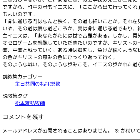
ですから、町中の者もイエスに、「ここから出て行ってくれ
もよいのです。
「命に通じる門はなんと狭く、その道も細いことか。それを
いや、その道は損な道どころか、実は命に通じる道であり、
主イエスは、「あなたがたには世で苦難がある。しかし、勇
オセロゲームを想像していただきたいのですが、キリストの
盤、中盤と戦っていく。ある時は損をし、負けが続くような
の色がキリストの恵みの色にひっくり返って行く。
そのような戦い、そのような歩みこそ、イエスの歩かれた道
説教集カテゴリー
主日共同の礼拝説教
説教集タグ
松本雅弘牧師
コメントを残す
メールアドレスが公開されることはありません。
※
が付いて