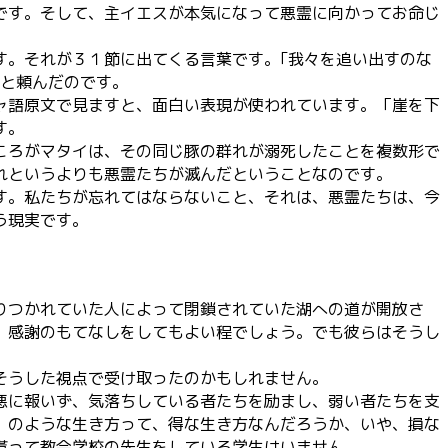
です。そして、主イエスが本気になって悪霊に向かってお命じ
す。それが３１節に出てくる言葉です。｢我々を追い出すのな
いと頼んだのです。
ャ語原文で見ますと、面白い表現が使われています。「崖を下
す。
ころがマタイは、その同じ豚の群れが溺死したことを複数形で
れというよりも悪霊たちが滅んだということなのです。
す。私たちが忘れてはならないこと、それは、悪霊たちは、今
う現実です。
りつかれていた人によって閉鎖されていた湖への道が開放さ
。感謝のもてなしをしてもよい程でしょう。でも彼らはそうし
そうした視点で受け取ったのかもしれません。
悪に報いず、気落ちしている者たちを励まし、弱い者たちを支
」のような生き方って、得な生き方なんだろうか、いや、損な
貰って教会学校の先生をしている学生はいません。