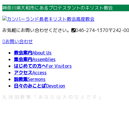
コ
ナ
神奈川県大和市にあるプロテスタントのキリスト教会
ン
ビ
テ
ゲ
ン
ー
お気軽にお問い合わせください。
046-274-1370
〒242-0
ツ
シ
へ
ョ
お問い合わせ
ス
ン
教会案内
About Us
キ
に
集会案内
Assemblies
ッ
移
はじめての方へ
For Visitors
プ
動
アクセス
Access
説教集
Sermons
日々のみことば
Devotion
礼拝説教集「あなたは大切な人です」