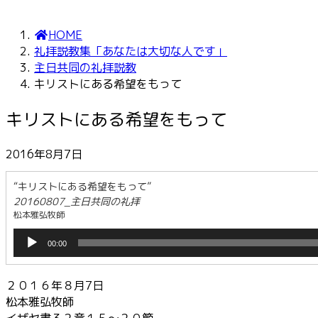
HOME
礼拝説教集「あなたは大切な人です」
主日共同の礼拝説教
キリストにある希望をもって
キリストにある希望をもって
2016年8月7日
“キリストにある希望をもって”
20160807_主日共同の礼拝
松本雅弘牧師
音
00:00
声
プ
レ
２０１６年８月7日
ー
松本雅弘牧師
ヤ
イザヤ書３２章１５～２０節