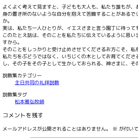
よくよく考えて見ますと、子どもも大人も、私たち誰もが、
身の置き所のないような自分を抱えて苦闘することがあるで
か。
実は、私たち一人ひとりが、イエスさまと言う園丁に待って
このたとえ話は、そのことを私たちに伝えているように思い
すから。
そのことをしっかりと受け止めさせてくださるお方こそ、私
私たちをぶどうではなく、いちじくの木としてお育てくださ
し、その子をその子として生かしておられる、神さまに、そ
説教集カテゴリー
主日共同の礼拝説教
説教集タグ
松本雅弘牧師
コメントを残す
メールアドレスが公開されることはありません。
※
が付いて