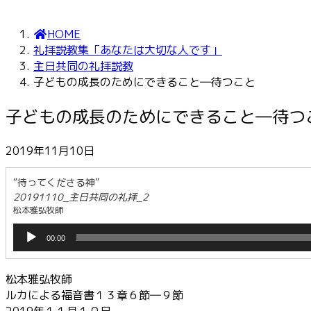
HOME
礼拝説教集「あなたは大切な人です」
主日共同の礼拝説教
子どもの成長のためにできること―待つこと
子どもの成長のためにできること―待つ
2019年11月10日
“待ってくださる神”
20191110_主日共同の礼拝_2
松本雅弘牧師
音
00:00
声
プ
レ
松本雅弘牧師
ー
ルカによる福音書１３章６節―９節
ヤ
2019年１１月１０日