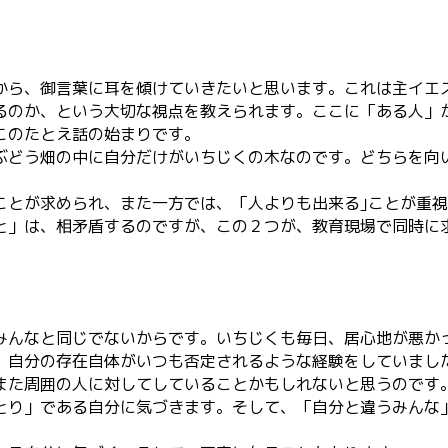
から、御言葉に耳を傾けていきたいと思います。これは主イエ
るのか、という大切な視点を教えられます。ここに「ある人」
このたとえ話の始まりです。
ぶどう畑の中に自分だけがいちじくの木なのです。どちらを向
ことが求められ、また一方では、「人よりも出来る｣ことが重
と」は、相矛盾するのですが、この２つが、教育現場で同時に
みんなと同じでないからです。いちじくも毎日、居心地が悪か
、自分の存在自体がいつも否定されるような経験をしていまし
また周囲の人に対してしていることかもしれないと思うのです
とり」である自分に気づきます。そして、「自分と違うみんな