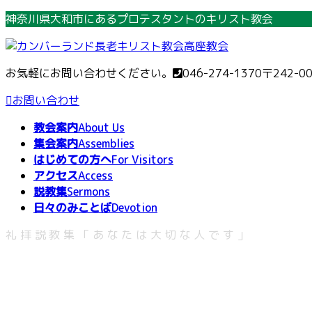
コ
ナ
神奈川県大和市にあるプロテスタントのキリスト教会
ン
ビ
テ
ゲ
ン
ー
お気軽にお問い合わせください。
046-274-1370
〒242-0
ツ
シ
へ
ョ
お問い合わせ
ス
ン
教会案内
About Us
キ
に
集会案内
Assemblies
ッ
移
はじめての方へ
For Visitors
プ
動
アクセス
Access
説教集
Sermons
日々のみことば
Devotion
礼拝説教集「あなたは大切な人です」