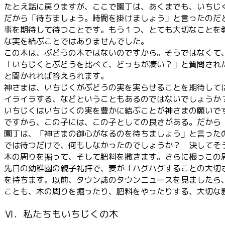
たとえ話に戻りますが、ここで園丁は、あくまでも、いちじ
だから「待ちましょう。時間を掛けましょう」と言ったのだ
事を期待して待つことです。もう１つ、とても大切なことを
な実を結ぶことではありませんでした。
この木は、ぶどうの木ではないのですから。そうではなくて
「いちじくとぶどうを比べて、どっちが凄い？」と質問され
と聞かれれば答えられます。
神さまは、いちじくがぶどうの実を実らせることを期待して
イライラする、などということもあるのではないでしょうか
いちじくはいちじくの実を豊かに結ぶことが神さまの願いで
ですから、この子には、この子としての良さがある。だから
園丁は、「神さまの御心がなるのを待ちましょう」と言った
では待つだけで、何もしなかったのでしょうか？ 決してそ
木の周りを掘って、そして肥料を撒きます。さらに根っこの
先日の幼稚園の親子礼拝で、妻が「ハグハグすることの大切
を持ちます。以前、タウン誌のタウンニュースを見ましたら
ことも、木の周りを掘ったり、肥料をやったりする、大切な
Ⅵ．私たちもいちじくの木