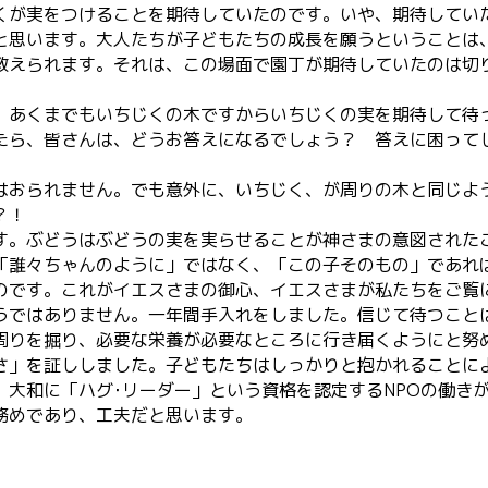
くが実をつけることを期待していたのです。いや、期待してい
と思います。大人たちが子どもたちの成長を願うということは
教えられます。それは、この場面で園丁が期待していたのは切
、あくまでもいちじくの木ですからいちじくの実を期待して待
たら、皆さんは、どうお答えになるでしょう？ 答えに困って
はおられません。でも意外に、いちじく、が周りの木と同じよ
？！
す。ぶどうはぶどうの実を実らせることが神さまの意図された
「誰々ちゃんのように」ではなく、「この子そのもの」であれ
のです。これがイエスさまの御心、イエスさまが私たちをご覧
うではありません。一年間手入れをしました。信じて待つこと
周りを掘り、必要な栄養が必要なところに行き届くようにと努
さ」を証ししました。子どもたちはしっかりと抱かれることに
、大和に「ハグ･リーダー」という資格を認定するNPOの働き
務めであり、工夫だと思います。