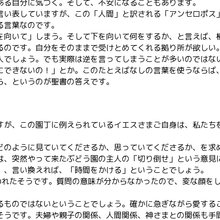
ある自分に気づく。そして、不安になることもあります。
言い表していますが、この「人間」と訳される「アンセロポス
る言葉なのです。
を向いて」しまう。そして下を向いて何をするか、と言えば、
るのです。自分をそのままで受けとめてくれる拠り所が欲しい
人でしょう。でも実際は逆を言ってしまうことが多いのではな
にできないの！」とか。このたとえばなしの言葉を使うならば
ら、というのが聖書の答えです。
すが、この園丁に例えられているイエスさまご自身は、私たち
どのように見ていてくださるか、思っていてくださるか、を求
は、突然やって来たぶどう園の主人の「切り倒せ」という意見
」、言い換えれば、「時間をかける」ということでしょう。
れたそうです。質問の意味が分からなかったので、変な顔をして答
るものではないということでしょう。確かに急ぎながら愛する
そうです。夫婦や親子の関係、人間関係、神さまとの関係も手