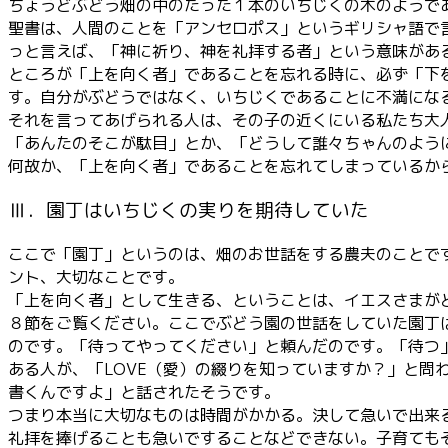
ちょうどぶどう畑の中のたった１本のいちじくの木のようで
聖書は、人間のことを「アンセロポス」というギリシャ語で
っと言えば、「神に祈り、神を礼拝する者」という意味があ
ところが「上を向く者」であることを忘れる時に、必ず「下
す。自分がぶどうではなく、いちじくであることに不満にな
それを言ってあげられる人は、その子の近くにいる私たち大
「あんたのそこが駄目」とか、「どうして誰々ちゃんのよう
何故か、「上を向く者」であることを忘れてしまっているか
Ⅲ．園丁はいちじくの実りを期待していた
ここで「園丁」というのは、畑のお世話をする農夫のことで
ント、大切なことです。
「上を向く者」として生きる、ということは、イエスさまが
８節をご覧ください。ここでぶどう園の世話をしていた園丁
のです。「待ってやってください」と頼んだのです。「待つ
ある人が、「LOVE（愛）の綴りを知っていますか？」と問わ
書くんですよ」と話されたそうです。
つまり本当に大切なものは時間がかかる。決して急いで出来
礼拝を捧げることも急いですることなどできない。子育ても