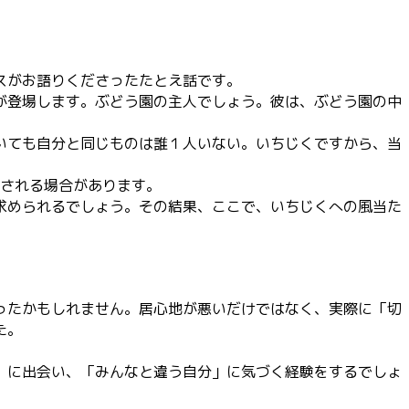
節
に
は
上
スがお語りくださったたとえ話です。
下
が登場します。ぶどう園の主人でしょう。彼は、ぶどう園の中
矢
印
いても自分と同じものは誰１人いない。いちじくですから、当
キ
ー
を
視される場合があります。
使
求められるでしょう。その結果、ここで、いちじくへの風当た
っ
て
く
だ
さ
ったかもしれません。居心地が悪いだけではなく、実際に「切
い。
た。
。
」に出会い、「みんなと違う自分」に気づく経験をするでしょ