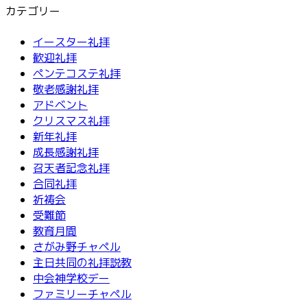
カテゴリー
イースター礼拝
歓迎礼拝
ペンテコステ礼拝
敬老感謝礼拝
アドベント
クリスマス礼拝
新年礼拝
成長感謝礼拝
召天者記念礼拝
合同礼拝
祈祷会
受難節
教育月間
さがみ野チャペル
主日共同の礼拝説教
中会神学校デー
ファミリーチャペル