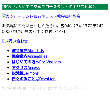
コ
ナ
神奈川県大和市にあるプロテスタントのキリスト教会
ン
ビ
テ
ゲ
ン
ー
お気軽にお問い合わせください。
046-274-1370
〒242-
ツ
シ
0006 神奈川県大和市南林間2-14-1
へ
ョ
ス
ン
お問い合わせ
キ
に
教会案内
About Us
ッ
移
集会案内
Assemblies
プ
動
はじめての方へ
For Visitors
アクセス
Access
説教集
Sermons
日々のみことば
Devotion
礼拝説教集「あなたは大切な人です」