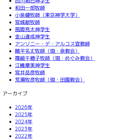
西川裕巳神学生
和田一郎牧師
小泉健牧師（東京神学大学）
宮城献牧師
風間亮太神学生
金山達成神学生
アンソニー・デ・アルコス宣教師
饒平名丈牧師（現・泉教会）
篠﨑千穂子牧師（現・めぐみ教会）
江橋摩美神学生
宮井岳彦牧師
荒瀬牧彦牧師（現・田園教会）
アーカイブ
2026年
2025年
2024年
2023年
2022年