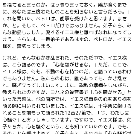
を捨てると言うのか。はっきり言っておく。鶏が鳴くまで
に、あなたは三度わたしのことを知らないと言うだろう。」
これを聞いた、ペトロは、衝撃を受けたと思います。まさ
か、と。そして、ペトロだけではありません。弟子たち、み
んな動揺しました。愛するイエス様と離ればなれになってし
まう。さらには、一番弟子であるはずの、ペトロが、イエス
様を、裏切ってしまう。
けれど、そんな心かき乱された、そのただ中で、イエス様
は、こう語るのです。「心を騒がせるな。」ただ、ここで、
イエス様は、何も、不動の心を持つのだ、と語っているわけ
でもありません。私たちの心は、誰であっても、かき乱さ
れ、騒ぎ立ってしまいます。また、説教の準備をしながら、
教えられたのですが、ヨハネの福音書で「心を騒がせる」と
いった言葉は、他の箇所では、イエス様自身の心をあり様を
語る際に用いられていました。イエス様は、十字架に架けら
れることを前もって語られた12章27節で、「今、わたしは
心騒ぐ」とおっしゃっています。ですので、イエス様は、弟
子たちが、心を騒ぐということも知っていたのです。でも、
そのことを受け止めて、弟子たちに、それでも「心を騒がせ