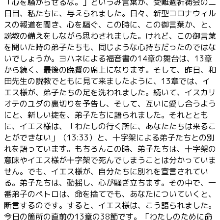
「心を騒がらせるな。」というみ言葉が、受難週祈祷会の二
日目、私たちに、与えられました。日々、新型コロナウィル
スの報道を聞き、心を騒ぐ、この時に、この御言葉か、と、
説教の備えをしながら思わされました。けれど、この御言葉
を聞いた時の弟子たちも、同じような心持ちだったのではな
いでしょうか。ヨハネによる福音書の14章の舞台は、13章
から続く、最後の晩餐の席上になります。そして、昨日、和
田先生の説教でともに見て来ましたように、13章では、イ
エス様が、弟子たちの足を洗われました。続いて、イスカリ
オテのユダの裏切りを予告し、そして、互いに愛し合うよう
にと、新しい掟を、弟子たちに語られました。それととも
に、イエス様は、「わたしの行く所に、あなたたちは来るこ
とができない」（13:33）と、十字架による弟子たちとの別
れを語っています。もちろんこの時、弟子たちは、十字架の
意味やイエス様が十字架で死んでしまうことは分かっていま
せん。でも、イエス様が、自分たちに別れを宣言されてい
る。弟子たちは、動揺し、心が騒ぎ立ちます。その中で、一
番弟子のペトロは、命を捨てでも、あなたについていくと、
断言するのです。すると、イエス様は、こう語られました。
今日の箇所の直前の13章の38節です。「わたしのために命