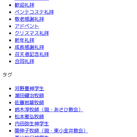
歓迎礼拝
ペンテコステ礼拝
敬老感謝礼拝
アドベント
クリスマス礼拝
新年礼拝
成長感謝礼拝
召天者記念礼拝
合同礼拝
タグ
河野豊神学生
潮田健治牧師
佐藤岩雄牧師
鈴木淳牧師（現・あさひ教会）
松本雅弘牧師
内田弥生神学生
関伸子牧師（現・東小金井教会）