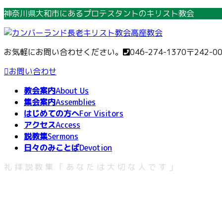
コ
ナ
神奈川県大和市にあるプロテスタントのキリスト教会
ン
ビ
テ
ゲ
ン
ー
お気軽にお問い合わせください。
046-274-1370
〒242-0
ツ
シ
へ
ョ
お問い合わせ
ス
ン
教会案内
About Us
キ
に
集会案内
Assemblies
ッ
移
はじめての方へ
For Visitors
プ
動
アクセス
Access
説教集
Sermons
日々のみことば
Devotion
礼拝説教集「あなたは大切な人です」