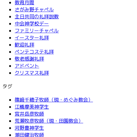
教育月間
さがみ野チャペル
主日共同の礼拝説教
中会神学校デー
ファミリーチャペル
イースター礼拝
歓迎礼拝
ペンテコステ礼拝
敬老感謝礼拝
アドベント
クリスマス礼拝
タグ
篠﨑千穂子牧師（現・めぐみ教会）
江橋摩美神学生
宮井岳彦牧師
荒瀬牧彦牧師（現・田園教会）
河野豊神学生
潮田健治牧師