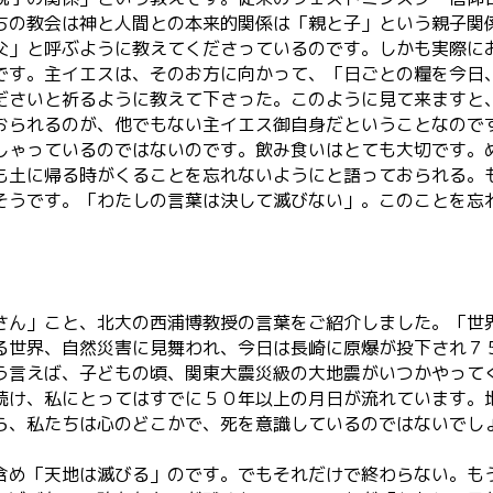
ちの教会は神と人間との本来的関係は「親と子」という親子関
父」と呼ぶように教えてくださっているのです。しかも実際に
です。主イエスは、そのお方に向かって、「日ごとの糧を今日
ださいと祈るように教えて下さった。このように見て来ますと
おられるのが、他でもない主イエス御自身だということなので
しゃっているのではないのです。飲み食いはとても大切です。
も土に帰る時がくることを忘れないようにと語っておられる。
そうです。「わたしの言葉は決して滅びない」。このことを忘
さん」こと、北大の西浦博教授の言葉をご紹介しました。「世
る世界、自然災害に見舞われ、今日は長崎に原爆が投下され７
う言えば、子どもの頃、関東大震災級の大地震がいつかやって
続け、私にとってはすでに５０年以上の月日が流れています。
ら、私たちは心のどこかで、死を意識しているのではないでし
。
含め「天地は滅びる」のです。でもそれだけで終わらない。も