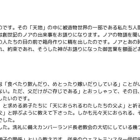
のです。その「天地」の中に被造物世界の一部である私たち人
は創世記のノアの出来事をお語りになります。ノアの物語を聞
の人たちの目の前で箱舟作りに精を出したのです。ノアとあの
れ、約束であれ、そうした神がお語りになった御言葉を額面ど
は「食べたり飲んだり、めとったり嫁いだりしている」ことが
ない。ただ、父だけがご存じである」とおっしゃって、その日
したいのです。
」と求める弟子たちに「天におられるわたしたちの父よ」と祈
父」と呼ぶように教えて下さった。しかも元々天におられる、
でした。
した。洗礼に備えカンバーランド長老教会の大切にしている幾
親子の関係」という教えです。従来のウェストミンスター信仰