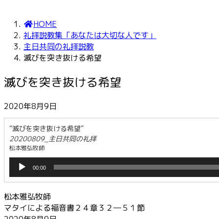
HOME
礼拝説教集「あなたは大切な人です」
主日共同の礼拝説教
滅びを突き抜ける希望
滅びを突き抜ける希望
2020年8月9日
“滅びを突き抜ける希望”
20200809_主日共同の礼拝
松本雅弘牧師
音
00:00
声
プ
レ
松本雅弘牧師
ー
マタイによる福音書２４章３２―５１節
ヤ
2020年8月9日