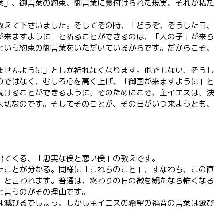
葉」、御言葉の約束、御言葉に裏付けられた現実、それが私た
教えて下さいました。そしてその時、「どうぞ、そうした日、
が来ますように」と祈ることができるのは、「人の子」が来ら
という約束の御言葉をいただいているからです。だからこそ、
。
ませんように」としか祈れなくなります。他でもない、そうし
のではなく、むしろ心を高く上げ、「御国が来ますように」と
続けることができるように、そのためにこそ、主イエスは、決
大切なのです。そしてそのことが、その日がいつ来ようとも、
出てくる、「忠実な僕と悪い僕」の教えです。
たことが分かる。同様に「これらのこと」、すなわち、この直
」と言われます。普通は、終わりの日の徴を観たなら怖くなる
と言うのがその理由です。
は滅びるでしょう。しかし主イエスの希望の福音の言葉は滅び