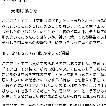
ー
Ⅰ．天地は滅びる
ここで主イエスは「天地は滅びる」とはっきりとおっしゃる
びるということを受けとめることが難しい。そこで主イエス
りをしたのではなかったことです。森のど真ん中、その時代
勢の違いにあったのではないか。神の言葉、それが警告であ
そうした御言葉への姿勢の違いにあったように思うのです。
Ⅱ．父なるお方と飲み食いの関係
ここで主イエスは責めておられるのではありません。あるい
「その日、その時は、だれも知らない。天使たちも子も知ら
たがたの父なるお方なのですよと語っておられることに注意
思い出していただきたいのですが「祈ることを教えて下さい
一般的ではありませんでした。そのような中で主イエスは「
びなさい」と教えてくださった。それが「父」という呼び方
先週、１５名の新しい神の家族が私たちの群れに加えられま
ら学びました。その１つが神と私たち人間の基本的関係が「