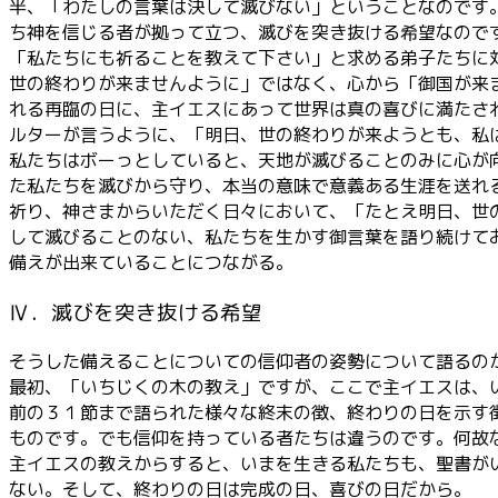
半、「わたしの言葉は決して滅びない」ということなのです
ち神を信じる者が拠って立つ、滅びを突き抜ける希望なので
「私たちにも祈ることを教えて下さい」と求める弟子たちに
世の終わりが来ませんように」ではなく、心から「御国が来
れる再臨の日に、主イエスにあって世界は真の喜びに満たさ
ルターが言うように、「明日、世の終わりが来ようとも、私
私たちはボーっとしていると、天地が滅びることのみに心が
た私たちを滅びから守り、本当の意味で意義ある生涯を送れ
祈り、神さまからいただく日々において、「たとえ明日、世
して滅びることのない、私たちを生かす御言葉を語り続けて
備えが出来ていることにつながる。
Ⅳ．滅びを突き抜ける希望
そうした備えることについての信仰者の姿勢について語るの
最初、「いちじくの木の教え」ですが、ここで主イエスは、
前の３１節まで語られた様々な終末の徴、終わりの日を示す
ものです。でも信仰を持っている者たちは違うのです。何故
主イエスの教えからすると、いまを生きる私たちも、聖書が
ない。そして、終わりの日は完成の日、喜びの日だから。