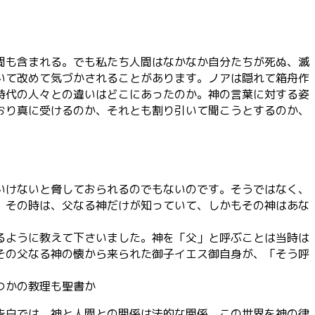
節
に
は
上
間も含まれる。でも私たち人間はなかなか自分たちが死ぬ、滅
下
いて改めて気づかされることがあります。ノアは隠れて箱舟作
矢
時代の人々との違いはどこにあったのか。神の言葉に対する姿
印
おり真に受けるのか、それとも割り引いて聞こうとするのか、
キ
ー
を
使
っ
て
いけないと脅しておられるのでもないのです。そうではなく、
く
、その時は、父なる神だけが知っていて、しかもその神はあな
だ
さ
るように教えて下さいました。神を「父」と呼ぶことは当時は
い。
その父なる神の懐から来られた御子イエス御自身が、「そう呼
つかの教理も聖書か
告白では、神と人間との関係は法的な関係、この世界を神の律