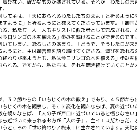
。滅びない、確かなものが残されている。それが「わたしの言
す。
対して主は、「天におられるわたしたちの父よ」と祈るように
ますように」と祈るようにと教えてくださっています。「御国
れる、私たち一人一人もキリストに似た者として完成される、
は今日リンゴの木を植える」歩みを続けることができるのです
向いてしまい、恐ろしさのあまり、「どうぞ、そうした日が来
るようにと、主は御言葉を語り続けてくださる。滅びを恐れる
の終わりが来ようとも、私は今日リンゴの木を植える」歩みを
おられる。ですから、私たちは、それを聴き続けていくことが
が、３２節からの「いちじくの木の教え」であり、４５節から
いちじくの木を観察し、そこに変化を観たならば、夏の近づい
徴を観たならば、「人の子が戸口に近づいていると悟りなさい
なら近づいて来られるお方が「人の子」、主イエスだからだ、
いうところの「世の終わり／終末」に生かされています。天地