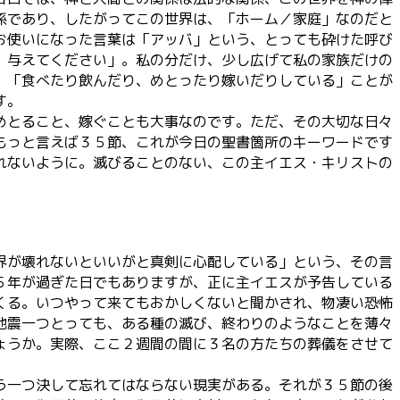
係であり、したがってこの世界は、「ホーム／家庭」なのだと
お使いになった言葉は「アッバ」という、とっても砕けた呼び
、与えてください」。私の分だけ、少し広げて私の家族だけの
、「食べたり飲んだり、めとったり嫁いだりしている」ことが
す。
めとること、嫁ぐことも大事なのです。ただ、その大切な日々
もっと言えば３５節、これが今日の聖書箇所のキーワードです
れないように。滅びることのない、この主イエス・キリストの
界が壊れないといいがと真剣に心配している」という、その言
５年が過ぎた日でもありますが、正に主イエスが予告している
くる。いつやって来てもおかしくないと聞かされ、物凄い恐怖
地震一つとっても、ある種の滅び、終わりのようなことを薄々
ょうか。実際、ここ２週間の間に３名の方たちの葬儀をさせて
う一つ決して忘れてはならない現実がある。それが３５節の後