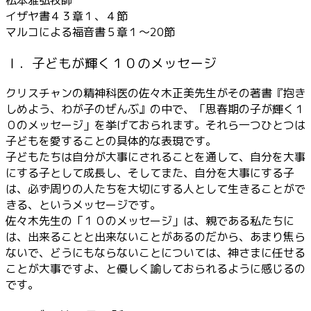
ヤ
イザヤ書４３章１、４節
ー
マルコによる福音書５章１～20節
Ⅰ．子どもが輝く１０のメッセージ
クリスチャンの精神科医の佐々木正美先生がその著書『抱き
しめよう、わが子のぜんぶ』の中で、「思春期の子が輝く１
０のメッセージ」を挙げておられます。それら一つひとつは
子どもを愛することの具体的な表現です。
子どもたちは自分が大事にされることを通して、自分を大事
にする子として成長し、そしてまた、自分を大事にする子
は、必ず周りの人たちを大切にする人として生きることがで
きる、というメッセージです。
佐々木先生の「１０のメッセージ」は、親である私たちに
は、出来ることと出来ないことがあるのだから、あまり焦ら
ないで、どうにもならないことについては、神さまに任せる
ことが大事ですよ、と優しく諭しておられるように感じるの
です。