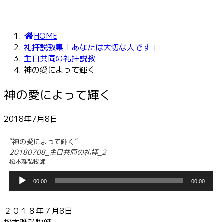
HOME
礼拝説教集「あなたは大切な人です」
主日共同の礼拝説教
神の愛によって輝く
神の愛によって輝く
2018年7月8日
“神の愛によって輝く”
20180708_主日共同の礼拝_2
松本雅弘牧師
音
00:00
00:00
声
プ
レ
２０１８年７月8日
ー
松本雅弘牧師