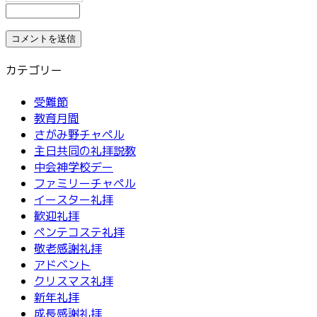
カテゴリー
受難節
教育月間
さがみ野チャペル
主日共同の礼拝説教
中会神学校デー
ファミリーチャペル
イースター礼拝
歓迎礼拝
ペンテコステ礼拝
敬老感謝礼拝
アドベント
クリスマス礼拝
新年礼拝
成長感謝礼拝