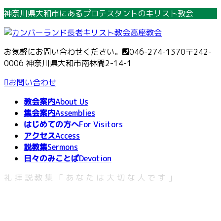
コ
ナ
神奈川県大和市にあるプロテスタントのキリスト教会
ン
ビ
テ
ゲ
ン
ー
お気軽にお問い合わせください。
046-274-1370
〒242-
ツ
シ
0006 神奈川県大和市南林間2-14-1
へ
ョ
ス
ン
お問い合わせ
キ
に
教会案内
About Us
ッ
移
集会案内
Assemblies
プ
動
はじめての方へ
For Visitors
アクセス
Access
説教集
Sermons
日々のみことば
Devotion
礼拝説教集「あなたは大切な人です」