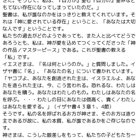
きた。そうして、私は、『自分が』望む『自分の』望みなど
もてない存在になってしまっていたのだ。」
聖書は、私が誰なのかをはっきりと教えてくれています。そ
れは「神に愛されている存在」ということ、「あなたは大切
な人です」ということです。
私たちの過去がどのようであっても、また人と比べてどうで
あろうとも、私は、神が愛を込めてつくってくださった「神
の作品／マスターピース」である。これが聖書の教える
「私」です。
イエスさまは、「名は何というのか。」と質問しました。イ
ザヤ書に「名」、「あなたの名」について書かれています。
「ヤコブよ、あなたを創造された主は、イスラエルよ、あな
たを造られた主は、今、こう言われる。恐れるな、わたしは
あなたを贖う。あなたはわたしのもの。わたしはあなたの名
を呼ぶ。・・・わたしの目にあなたは価高く、貴く／わたし
はあなたを愛する。」（イザヤ書４３章１、4節）
そうです。私の名を呼ばれるお方が神さま、そのお方は造り
主であるが故に、私の本質、私が誰であるかをご存じなので
す。
神さまは、こうした眼差しをもって、私たちの子どもたち一