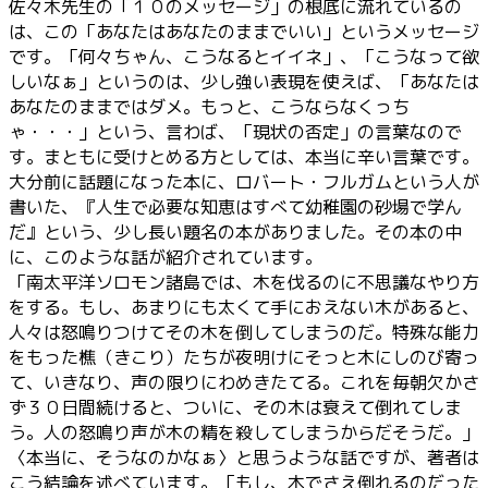
佐々木先生の「１０のメッセージ」の根底に流れているの
は、この「あなたはあなたのままでいい」というメッセージ
です。「何々ちゃん、こうなるとイイネ」、「こうなって欲
しいなぁ」というのは、少し強い表現を使えば、「あなたは
あなたのままではダメ。もっと、こうならなくっち
ゃ・・・」という、言わば、「現状の否定」の言葉なので
す。まともに受けとめる方としては、本当に辛い言葉です。
大分前に話題になった本に、ロバート・フルガムという人が
書いた、『人生で必要な知恵はすべて幼稚園の砂場で学ん
だ』という、少し長い題名の本がありました。その本の中
に、このような話が紹介されています。
「南太平洋ソロモン諸島では、木を伐るのに不思議なやり方
をする。もし、あまりにも太くて手におえない木があると、
人々は怒鳴りつけてその木を倒してしまうのだ。特殊な能力
をもった樵（きこり）たちが夜明けにそっと木にしのび寄っ
て、いきなり、声の限りにわめきたてる。これを毎朝欠かさ
ず３０日間続けると、ついに、その木は衰えて倒れてしま
う。人の怒鳴り声が木の精を殺してしまうからだそうだ。」
〈本当に、そうなのかなぁ〉と思うような話ですが、著者は
こう結論を述べています。「もし、木でさえ倒れるのだった