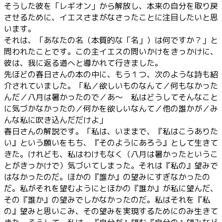
そうした彼を「レギオン」から解放し、本来の自分を取り戻
させるために、イエスさまがなさったことに注目したいと思
います。
それは、「あなたの名（本質的な「名」）は何ですか？」と
問われたことです。この主イエスの問いかけをきっかけに、
彼は、我に返る道へと導かれて行きました。
先ほどの春日さんの本の中に、もう１つ、次のような詩も紹
介されていました。「私／欲しいものなんて／何もなかった
んだ／八月は暑かったので／あ～ 私はどうしてそんなこと
に気づかなかったの／何かを欲しいなんて／他の誰かが／み
んな私に吹き込んだだけよ」
春日さんの解説です。「私は、いままで、『私はこうありた
い』という願いをもち、『そのようにあろう』として生きて
きた。けれども、私はわけもなく（八月は暑かったというこ
とがきっかけで）気づいてしまった。それは『私の』望みで
はなかったのだ。ほかの『誰か』の望みにすぎなかったの
だ。私がそれを望むようにとほかの『誰か』が私に望んだ、
その『誰か』の望みでしかなかったのだ。私はそれを『私
の』望みと思いこみ、その望みを実現するためにのみ生きて