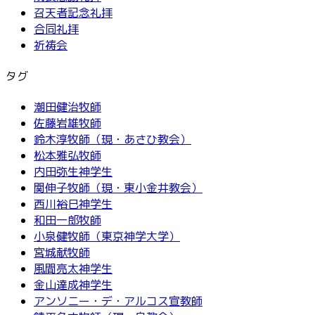
召天者記念礼拝
合同礼拝
祈祷会
タグ
潮田健治牧師
佐藤岩雄牧師
鈴木淳牧師（現・あさひ教会）
松本雅弘牧師
内田弥生神学生
関伸子牧師（現・東小金井教会）
西川裕巳神学生
和田一郎牧師
小泉健牧師（東京神学大学）
宮城献牧師
風間亮太神学生
金山達成神学生
アンソニー・デ・アルコス宣教師