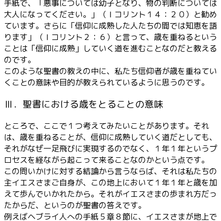
手紙で、「悪事については幼子となり、物の判断については
大人になってください。」（Ⅰコリント１４：２０）と勧め
ています。さらに「信仰に成熟した人たちの間では知恵を語
ります」（Ⅰコリント２：６）と言って、歳を重ねるという
ことは「信仰に成熟」していく道を進むことなのだと教える
のです。
このような聖書の教えの中に、私たち信仰者が歳を重ねてい
くことの意味や目的が教えられているように思うのです。
Ⅲ．聖書における歳をとることの意味
ところで、ここで１つ考えてみたいことがあります。それ
は、歳を重ねることが、信仰に成熟していく道だとしても、
それがなぜ一足飛びに実現するのでなく、１年１年というプ
ロセスを経ながら起こって来ることなのかという点です。
この問いかけに対する結論から言うならば、それは私たちの
主イエスさまご自身が、この地上において１年１年と歳を加
えて歩んでいかれたから。それがイエスさまの歩まれ方だっ
たからだ、というのが聖書の答えです。
例えばヘブライ人への手紙５章８節に、イエスさまが地上で