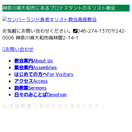
コ
ナ
神奈川県大和市にあるプロテスタントのキリスト教会
ン
ビ
テ
ゲ
ン
ー
お気軽にお問い合わせください。
046-274-1370
〒242-
ツ
シ
0006 神奈川県大和市南林間2-14-1
へ
ョ
ス
ン
お問い合わせ
キ
に
教会案内
About Us
ッ
移
集会案内
Assemblies
プ
動
はじめての方へ
For Visitors
アクセス
Access
説教集
Sermons
日々のみことば
Devotion
礼拝説教集「あなたは大切な人です」