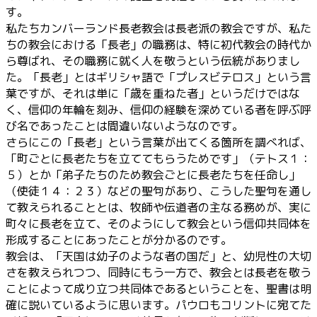
す。
私たちカンバーランド長老教会は長老派の教会ですが、私た
ちの教会における「長老」の職務は、特に初代教会の時代か
ら尊ばれ、その職務に就く人を敬うという伝統がありまし
た。「長老」とはギリシャ語で「プレスビテロス」という言
葉ですが、それは単に「歳を重ねた者」というだけではな
く、信仰の年輪を刻み、信仰の経験を深めている者を呼ぶ呼
び名であったことは間違いないようなのです。
さらにこの「長老」という言葉が出てくる箇所を調べれば、
「町ごとに長老たちを立ててもらうためです」（テトス１：
５）とか「弟子たちのため教会ごとに長老たちを任命し」
（使徒１４：２３）などの聖句があり、こうした聖句を通し
て教えられることとは、牧師や伝道者の主なる務めが、実に
町々に長老を立て、そのようにして教会という信仰共同体を
形成することにあったことが分かるのです。
教会は、「天国は幼子のような者の国だ」と、幼児性の大切
さを教えられつつ、同時にもう一方で、教会とは長老を敬う
ことによって成り立つ共同体であるということを、聖書は明
確に説いているように思います。パウロもコリントに宛てた