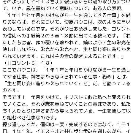
そのようにしてイエスさまに倣う私たちの歳の取り方につい
て、いや、歳を重ねていく意味について、ある人の表現、
「１年１年と年月をかけながら一生を通してする仕事」を借
りるならば、それについて、使徒パウロは、次のように言い
表わしているのです。それが今日お読みしました、コリント
の信徒への手紙第２の３章１８節に出てくる教えです。「わ
たしたちは皆、顔の覆いを除かれて、鏡のように主の栄光を
映し出しながら、栄光から栄光へと、主と同じ姿に造りかえ
られていきます。これは主の霊の働きによることです。」
（Ⅱコリント３：１８）
ここでパウロは、「１年１年と年月をかけながら一生を通し
てする仕事、神さまから与えられている仕事・務め」とは、
「主と同じ姿に造りかえられていくこと」だ、と語っている
のです。
そうです！ 年月をかけて、キリストに似た私へと変えられ
ていくこと、それが歳を重ねていくことの意味であり、私た
ち１人ひとりに神さまから与えられている、一生を通して取
り組むべき仕事なのです。
繰り返しますが、信仰は一度に完成するのではなく、１日１
日、１年１年、イエスさまと共に歩む歩みを通しながら、イ