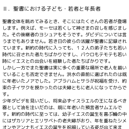
Ⅱ．聖書における子ども・若者と年長者
聖書全体を眺めてみるとき、そこにはたくさんの若者が登場
します。例えば、モーセは若くして神さまの召しを感じまし
た。その後継者のヨシュアもそうです。ダビデについては言
うまでもありません。若き日の彼らの活躍が聖書に記録され
ています。新約の時代に入っても、１２人の弟子たちも若い
時代に召された者たちばかりですし、パウロもテモテも若い
時にイエスとの出会いを経験した者たちばかりです。
しかし一方でまた聖書は実に多くの重要な場所で老人を描い
ていることも否定できません。洪水の直前に選ばれたのは既
に年老いたノアでした。アブラハムとサラが祝福を受け、約
束の子イサクを授かったのは夫婦ともに老人になってからで
す。
少年ダビデを見いだし、将来必ずイスラエルの王になるべき
器として油を注いだのは、既に年老いた預言者サムエルで
す。新約の時代に至っては、幼子イエスの誕生を喜ぶ輪の中
にはザカリアとエリサベトの老夫婦がおり、年を重ねたシメ
オンやアンナもイエスの誕生を祝福している姿が出て来ま