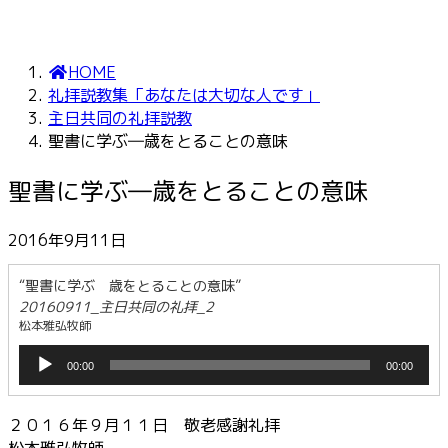
HOME
礼拝説教集「あなたは大切な人です」
主日共同の礼拝説教
聖書に学ぶ―歳をとることの意味
聖書に学ぶ―歳をとることの意味
2016年9月11日
“聖書に学ぶ 歳をとることの意味”
20160911_主日共同の礼拝_2
松本雅弘牧師
音
00:00
00:00
声
プ
レ
２０１６年９月１１日 敬老感謝礼拝
ー
松本雅弘牧師