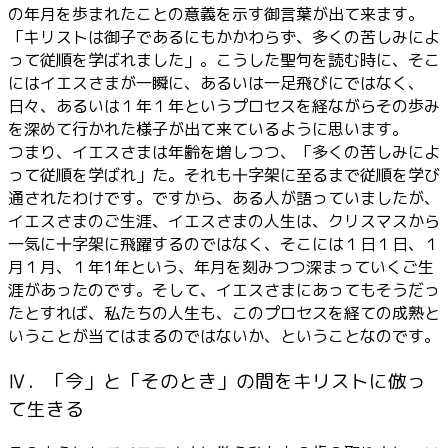
の年月を歩まれたことの意義を示す御言葉が出て来ます。
「キリストは御子であるにもかかわらず、多くの苦しみによ
って従順を学ばれました」。こうした聖句を読む時に、そこ
にはイエスさまが一瞬に、あるいは一足飛びにではなく、
日々、あるいは１年１年というプロセスを経ながらその歩み
を深めて行かれた様子が出て来ているように思います。
つまり、イエスさまは年齢を増しつつ、「多くの苦しみによ
って従順を学ばれ」た。それも十字架に至るまで従順を学び
通されたわけです。ですから、ある人が語っていましたが、
イエスさまのご生涯、イエスさまの人生は、クリスマスから
一気に十字架に飛躍するのではなく、そこには１日１日、１
月１月、１年1年という、年月を刻みつつ深まっていくご生
涯があったのです。そして、イエスさまにあってもそうだっ
たとすれば、私たちの人生も、このプロセスを経ての成熟と
いうことが当てはまるのではないか、ということなのです。
Ⅳ．「今」と「そのとき」の間をキリストに倣っ
て生きる