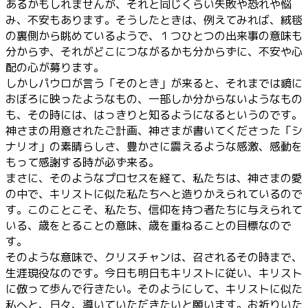
あるかもしれませんが、それと同じくらい失敗や恐れや悩
み、不安もあります。そうしたときは、例えてみれば、絨毯
の裏側から眺めているようで、１つひとつの出来事の意味も
分からず、それがどこにつながるかも分からずに、不安や心
配の心が募ります。
しかしパウロが言う「そのとき」が来ると、それまでは鏡に
おぼろに映ったようなもの、一部しか分からないようなもの
も、その時には、はっきりと知るようになるというのです。
神さまの用意されたご計画、神さまが書いてくださった「シ
ナリオ」の素晴らしさ、豊かさに震えるような感激、感動を
もって感謝する時が必ず来る。
まさに、そのようなプロセスを経て、私たちは、神さまの愛
の中で、キリストに似た私たちへと造りかえられているので
す。このことこそ、私たち、信仰を持つ者たちに与えられて
いる、歳をとることの意味、歳を重ねることの目標なので
す。
そのような意味で、クリスチャンは、召されるその時まで、
生涯現役なのです。今日も明日もキリストに従い、キリスト
に倣って歩んで行きたい。そのようにして、キリストに似た
私へと、日々、導いていただきたいと願います。お祈りいた