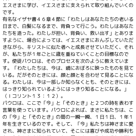
エスさまに学び、イエスさまに支えられて取り組んでいくの
です。
有名なイザヤ書４６章４節に「わたしはあなたたちの老いる
日まで、白髪になるまで、背負って行こう。わたしはあなた
たちを造った。わたしが担い、背負い、救い出す」とありま
すように、場合によっては、イエスさまにおんぶしていただ
きながら、キリストに似た者へと成長させていただく、それ
が、私たちが１年ごとに歳を重ねていくことの目標なので
す。使徒パウロは、そのプロセスを次のように教えていま
す。「わたしたちは、今は、鏡におぼろに映ったものを見て
いる。だがそのときには、顔と顔とを合わせて見ることにな
る。わたしは、今は一部しか知らなくとも、そのときには、
はっきり知られているようにはっきり知ることになる。」
（Ⅰコリント１３：１２）。
パウロは、ここで「今」と「そのとき」と２つの時を表わす
言葉を使っています。パウロによれば、まさに私たちは、こ
の「今」と「そのとき」の間の一瞬一瞬、１日１日、１年１
年を生きているのです。そして、「今」私たちは神さまに愛
され、神さまに知られていて、そこには喜びや成功や勝利も