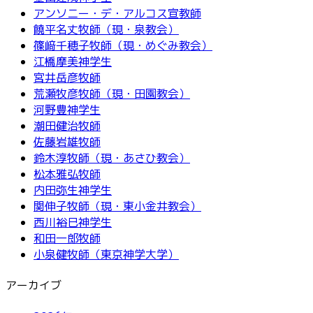
アンソニー・デ・アルコス宣教師
饒平名丈牧師（現・泉教会）
篠﨑千穂子牧師（現・めぐみ教会）
江橋摩美神学生
宮井岳彦牧師
荒瀬牧彦牧師（現・田園教会）
河野豊神学生
潮田健治牧師
佐藤岩雄牧師
鈴木淳牧師（現・あさひ教会）
松本雅弘牧師
内田弥生神学生
関伸子牧師（現・東小金井教会）
西川裕巳神学生
和田一郎牧師
小泉健牧師（東京神学大学）
アーカイブ