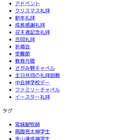
アドベント
クリスマス礼拝
新年礼拝
成長感謝礼拝
召天者記念礼拝
合同礼拝
祈祷会
受難節
教育月間
さがみ野チャペル
主日共同の礼拝説教
中会神学校デー
ファミリーチャペル
イースター礼拝
タグ
宮城献牧師
風間亮太神学生
金山達成神学生