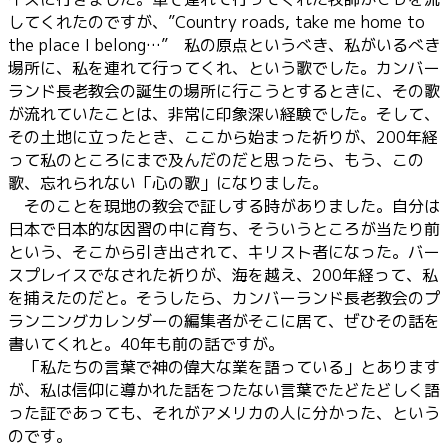
してくれたのですが、”Country roads, take me home to
the place I belong…” 私の原点というべき、私がいるべき
場所に、私を連れて行ってくれ、という歌でした。カンバー
ランド長老教会の誕生の場所に行こうとするときに、その歌
が流れていたことは、非常に印象深い経験でした。そして、
その土地に立ったとき、ここから始まった祈りが、200年経
って私のところにまで及んだのだと思ったら、もう、この
歌、忘れられない「心の歌」になりました。
そのことを現地の教会で証しする時がありました。自分は
日本で日本的な因習の中に育ち、そういうところが当たり前
という、そこから引き出されて、キリスト者になった。バー
スプレイスでなされた祈りが、海を越え、200年経って、私
を捕えたのだと。そうしたら、カンバーランド長老教会のプ
ランニングカレンダーの編集者がそこに居て、ぜひその話を
書いてくれと。40年も前の話ですが。
「私たちの言葉で神の偉大な業を語っている」とあります
が、私は信仰に導かれた話をつたない言葉でたどたどしく語
った証であっても、それがアメリカの人に分かった、という
のです。