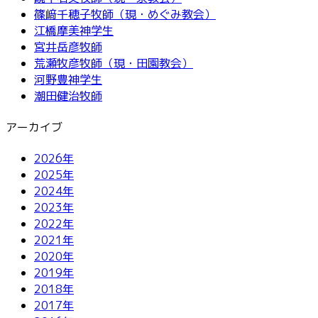
篠﨑千穂子牧師（現・めぐみ教会）
江橋摩美神学生
宮井岳彦牧師
荒瀬牧彦牧師（現・田園教会）
河野豊神学生
潮田健治牧師
アーカイブ
2026年
2025年
2024年
2023年
2022年
2021年
2020年
2019年
2018年
2017年