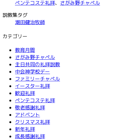
ペンテコステ礼拝
、
さがみ野チャペル
説教集タグ
潮田健治牧師
カテゴリー
教育月間
さがみ野チャペル
主日共同の礼拝説教
中会神学校デー
ファミリーチャペル
イースター礼拝
歓迎礼拝
ペンテコステ礼拝
敬老感謝礼拝
アドベント
クリスマス礼拝
新年礼拝
成長感謝礼拝