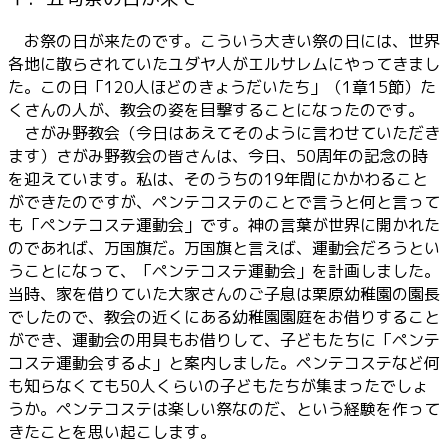
お祭の日が来たのです。こういう大きい祭の日には、世界
各地に散らされていたユダヤ人がエルサレムにやってきまし
た。この日「120人ほどのきょうだいたち」（1章15節）た
くさんの人が、教会の姿を目撃することになったのです。
さがみ野教会（今日はあえてそのように言わせていただき
ます）さがみ野教会の皆さんは、今日、50周年の記念の時
を迎えています。私は、そのうちの19年間にかかわること
ができたのですが、ペンテコステのことで言うと何と言って
も「ペンテコステ運動会」です。神の言葉が世界に開かれた
のであれば、万国旗だ。万国旗と言えば、運動会だろうとい
うことになって、「ペンテコステ運動会」を計画しました。
当時、家を借りていた大家さんのご子息は栗原幼稚園の園長
でしたので、教会の近くにある幼稚園園庭をお借りすること
ができ、運動会の用具もお借りして、子どもたちに「ペンテ
コステ運動会するよ」と案内しました。ペンテコステなど何
も知らなくても50人くらいの子どもたちが集まったでしょ
うか。ペンテコステは楽しい祭なのだ、という経験を作って
きたことを思い起こします。