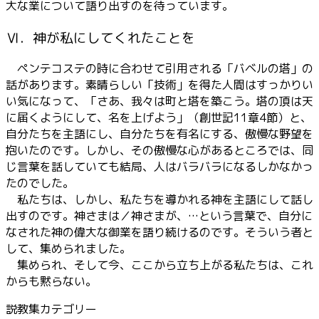
大な業について語り出すのを待っています。
Ⅵ．神が私にしてくれたことを
ペンテコステの時に合わせて引用される「バベルの塔」の
話があります。素晴らしい「技術」を得た人間はすっかりい
い気になって、「さあ、我々は町と塔を築こう。塔の頂は天
に届くようにして、名を上げよう」（創世記11章4節）と、
自分たちを主語にし、自分たちを有名にする、傲慢な野望を
抱いたのです。しかし、その傲慢な心があるところでは、同
じ言葉を話していても結局、人はバラバラになるしかなかっ
たのでした。
私たちは、しかし、私たちを導かれる神を主語にして話し
出すのです。神さまは／神さまが、…という言葉で、自分に
なされた神の偉大な御業を語り続けるのです。そういう者と
して、集められました。
集められ、そして今、ここから立ち上がる私たちは、これ
からも黙らない。
説教集カテゴリー