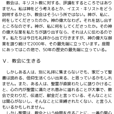
教会は、キリスト教に対する、評論をするところではあり
ません。私は神をどう考えるとか、イエス・キリストをどう
説明するかとか、教会はそういう所ではない。神が、私に、
何をしてくださったのか。神の偉大なわざ。それを話し出す
ところなのです。神が、私に何をしてくださったか。その神
の偉大な業を私たちが語り出すなら、それは人に伝わるので
す。私たちは今日も礼拝から出て行きますが、神の偉大な御
業を語り続けて2000年、その最先端に立っています。座間
にあってはこの地で、50年の歴史の最先端に立っている。
Ⅴ．教会に生きる
しかしある人は、別に礼拝に集まらないでも、家だって聖
書は読める、信仰生活くらい出来る、と思っているかもしれ
ません。また、ある人は、聖霊が直接わたしに語りかけるこ
と、心の内が聖霊に満たされ恵みに溢れることが大事で、教
会で交わりだ、伝道だ、献金だと言っている、そんなことに
は関心がないし、そんなことに束縛されたくない、と言う人
もいるかもしれません。
しかし聖霊は、教会という仲間を作ることに、一番の関心