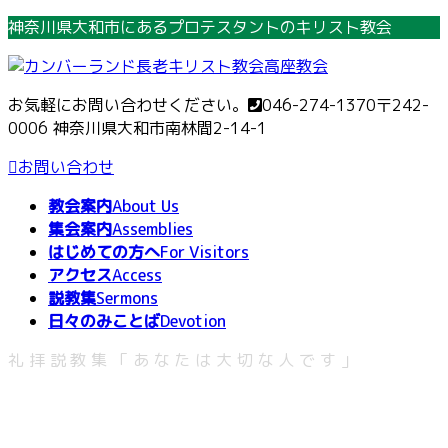
コ
ナ
神奈川県大和市にあるプロテスタントのキリスト教会
ン
ビ
テ
ゲ
ン
ー
お気軽にお問い合わせください。
046-274-1370
〒242-
ツ
シ
0006 神奈川県大和市南林間2-14-1
へ
ョ
ス
ン
お問い合わせ
キ
に
教会案内
About Us
ッ
移
集会案内
Assemblies
プ
動
はじめての方へ
For Visitors
アクセス
Access
説教集
Sermons
日々のみことば
Devotion
礼拝説教集「あなたは大切な人です」