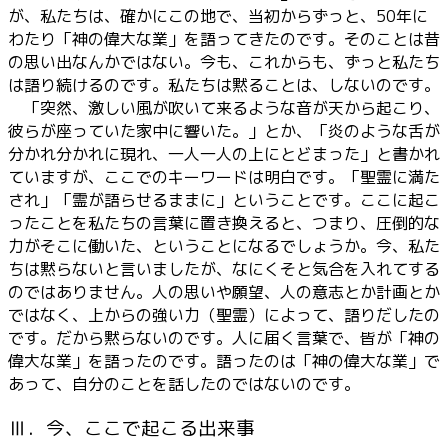
が、私たちは、確かにこの地で、当初からずっと、50年に
わたり「神の偉大な業」を語ってきたのです。そのことは昔
の思い出なんかではない。今も、これからも、ずっと私たち
は語り続けるのです。私たちは黙ることは、しないのです。
「突然、激しい風が吹いて来るような音が天から起こり、
彼らが座っていた家中に響いた。」とか、「炎のような舌が
分かれ分かれに現れ、一人一人の上にとどまった」と書かれ
ていますが、ここでのキーワードは明白です。「聖霊に満た
され」「霊が語らせるままに」ということです。ここに起こ
ったことを私たちの言葉に置き換えると、つまり、圧倒的な
力がそこに働いた、ということになるでしょうか。今、私た
ちは黙らないと言いましたが、なにくそと気合を入れてする
のではありません。人の思いや願望、人の意志とか計画とか
ではなく、上からの強い力（聖霊）によって、語りだしたの
です。だから黙らないのです。人に届く言葉で、皆が「神の
偉大な業」を語ったのです。語ったのは「神の偉大な業」で
あって、自分のことを話したのではないのです。
Ⅲ．今、ここで起こる出来事