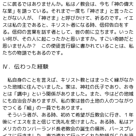
こに居るではありませんか。私は／教会は、今も「神の偉大
な業」を語っている。それまで一度も「神さま」と言ったこ
とがない人が、「神さま」と呼びかけて、祈るのです。イエ
スは私の主であると、キリスト者になる時、信仰告白をす
る。信仰の言葉を話す者として、皆の前に立ちます。いった
い何が、その人に起こったかと思いますか。すごい奇跡だと
思いませんか？ この使徒言行録に書かれていることは、私
たちの物語でもあるのです。
Ⅳ．伝わった経験
私自身のことを言えば、キリスト教とはまったく縁がなか
った地域に住んでいました。家は、神社の氏子であり、お寺
とは「講中」という関係がありました。また、今はどの地域
にも自治会がありますが、私の家は昔の土地の人のつながり
でつくる「組」の一員でもあります。
そういう者が、ある時、初めて希望が丘教会に行き、１年
後にイエスを主と信じて洗礼を受けました。ある時、私はア
メリカのカンバーランド長老教会の誕生の場所、バースプレ
イスに行きました。車で連れて行ってくれた牧師がＣＤを流