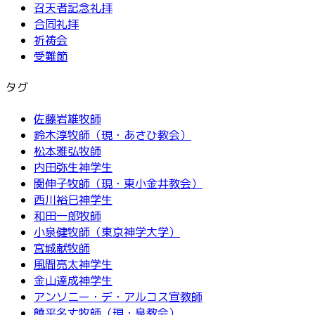
召天者記念礼拝
合同礼拝
祈祷会
受難節
タグ
佐藤岩雄牧師
鈴木淳牧師（現・あさひ教会）
松本雅弘牧師
内田弥生神学生
関伸子牧師（現・東小金井教会）
西川裕巳神学生
和田一郎牧師
小泉健牧師（東京神学大学）
宮城献牧師
風間亮太神学生
金山達成神学生
アンソニー・デ・アルコス宣教師
饒平名丈牧師（現・泉教会）