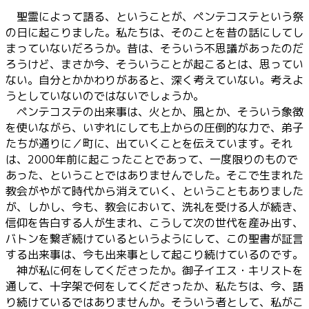
聖霊によって語る、ということが、ペンテコステという祭
の日に起こりました。私たちは、そのことを昔の話にしてし
まっていないだろうか。昔は、そういう不思議があったのだ
ろうけど、まさか今、そういうことが起こるとは、思ってい
ない。自分とかかわりがあると、深く考えていない。考えよ
うとしていないのではないでしょうか。
ペンテコステの出来事は、火とか、風とか、そういう象徴
を使いながら、いずれにしても上からの圧倒的な力で、弟子
たちが通りに／町に、出ていくことを伝えています。それ
は、2000年前に起こったことであって、一度限りのもので
あった、ということではありませんでした。そこで生まれた
教会がやがて時代から消えていく、ということもありました
が、しかし、今も、教会において、洗礼を受ける人が続き、
信仰を告白する人が生まれ、こうして次の世代を産み出す、
バトンを繋ぎ続けているというようにして、この聖書が証言
する出来事は、今も出来事として起こり続けているのです。
神が私に何をしてくださったか。御子イエス・キリストを
通して、十字架で何をしてくださったか、私たちは、今、語
り続けているではありませんか。そういう者として、私がこ