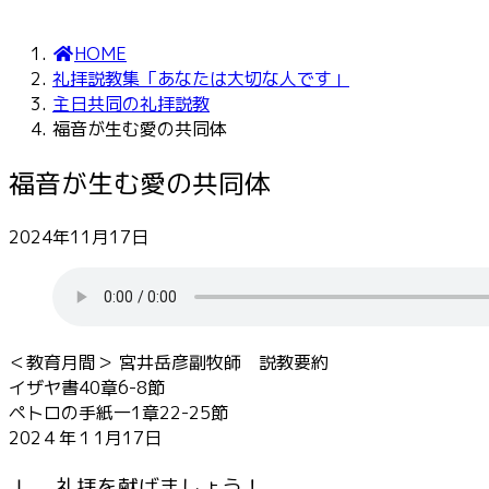
HOME
礼拝説教集「あなたは大切な人です」
主日共同の礼拝説教
福音が生む愛の共同体
福音が生む愛の共同体
2024年11月17日
＜教育月間＞ 宮井岳彦副牧師 説教要約
イザヤ書40章6-8節
ペトロの手紙一1章22-25節
202４年１1月17日
Ⅰ． 礼拝を献げましょう！