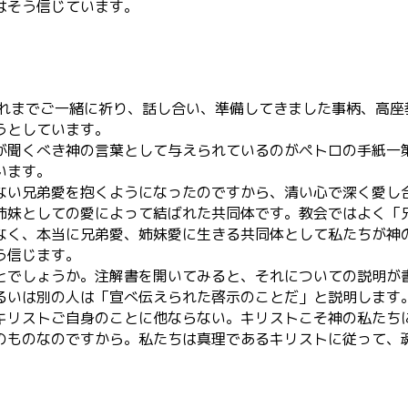
はそう信じています。
。
、これまでご一緒に祈り、話し合い、準備してきました事柄、高
うとしています。
聞くべき神の言葉として与えられているのがペトロの手紙一第
います。
ない兄弟愛を抱くようになったのですから、清い心で深く愛し合
姉妹としての愛によって結ばれた共同体です。教会ではよく「
なく、本当に兄弟愛、姉妹愛に生きる共同体として私たちが神
う信じます。
とでしょうか。注解書を開いてみると、それについての説明が
るいは別の人は「宣べ伝えられた啓示のことだ」と説明します
キリストご自身のことに他ならない。キリストこそ神の私たち
のものなのですから。私たちは真理であるキリストに従って、