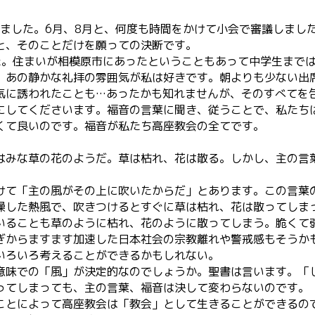
りました。6月、8月と、何度も時間をかけて小会で審議しまし
と、そのことだけを願っての決断です。
た。住まいが相模原市にあったということもあって中学生まで
。あの静かな礼拝の雰囲気が私は好きです。朝よりも少ない出
気に誘われたことも…あったかも知れませんが、そのすべてを
にしてくださいます。福音の言葉に聞き、従うことで、私たち
くて良いのです。福音が私たち高座教会の全てです。
はみな草の花のようだ。草は枯れ、花は散る。しかし、主の言
けて「主の風がその上に吹いたからだ」とあります。この言葉
燥した熱風で、吹きつけるとすぐに草は枯れ、花は散ってしま
いることも草のように枯れ、花のように散ってしまう。脆くて
ぎからますます加速した日本社会の宗教離れや警戒感もそうか
いろいろ考えることができるかもしれない。
意味での「風」が決定的なのでしょうか。聖書は言います。「
ってしまっても、主の言葉、福音は決して変わらないのです。
ことによって高座教会は「教会」として生きることができるの