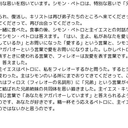
別な思いを抱いています。シモン・ペトロは、特別な思いで「
られ、復活し、キリストは再び弟子たちのところへ来てくださ
てくださって、再び出会ってくださった。
一緒に食べた。食事の後、シモン・ペトロと主イエスとの対話
シモン・ペトロは答えます。「はい、主よ、私があなたを愛し
しているか」とお問いになった「愛する」という言葉と、シモ
アガパオーという言葉で愛をお問いになりました。しかしペト
表すときに使われる言葉で、フィレオーは友愛を表す言葉です
、答えました。
主イエスはペトロに、私をフィレオーするかと問うた。すると
変わった。主はシモンのいる所にまでおりてきてくださって、
れはフィロス（フィレオーの名詞形）に「兄弟」という言葉が
て結ばれた兄弟姉妹の共同体を思い描きました。主イエス・キ
同じ言葉で「あなたをアガパオーしています」と答えられるよ
のです、あなたが好きです。精一杯そう応えるペトロに、主イ
のではないかと思うのです。