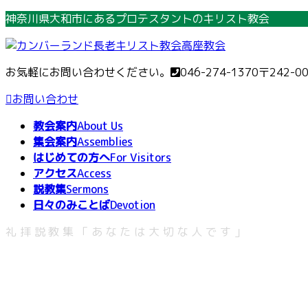
コ
ナ
神奈川県大和市にあるプロテスタントのキリスト教会
ン
ビ
テ
ゲ
ン
ー
お気軽にお問い合わせください。
046-274-1370
〒242-0
ツ
シ
へ
ョ
お問い合わせ
ス
ン
教会案内
About Us
キ
に
集会案内
Assemblies
ッ
移
はじめての方へ
For Visitors
プ
動
アクセス
Access
説教集
Sermons
日々のみことば
Devotion
礼拝説教集「あなたは大切な人です」