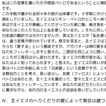
私はこの言葉を書いたのが使徒ペトロであるということに格
です。
この手紙が書かれる何十年か前の出来事です。十字架にかけ
漁をしていました。主イエスはシモン・ペトロのところへ来
岸辺で主イエスが準備してくださっていた朝ご飯、焼き魚を
あなたはこの人たち以上に私を愛しているか。」それに対して
日本語の翻訳では分かりませんが、実は主イエスが「私を愛
は、違う言葉が使われています。原文を見ると、主イエスは
ちらも「愛する」という意味ですが、アガパオーは神の愛を
なたをフィレオーしますと答えた。二度目も同じように問い
ところが三度目は少し変わります。主イエスの問が変わる。
なたはよく知っておられます」と答えた。主イエスの問いが
実はペトロの手紙にあった「兄弟愛」という言葉ですが、こ
る教会のことを考え、思い巡らし、友愛（フィロス）によっ
ペトロはあのとき、主イエスを裏切って、堂々と主イエスと
はあなたをフィレオーしています、あなたの友だちでいたい
に書きながら、あの日の主イエスとの会話を思いだしていた
Ⅳ．主イエスのへりくだりの愛によって教会は建つ