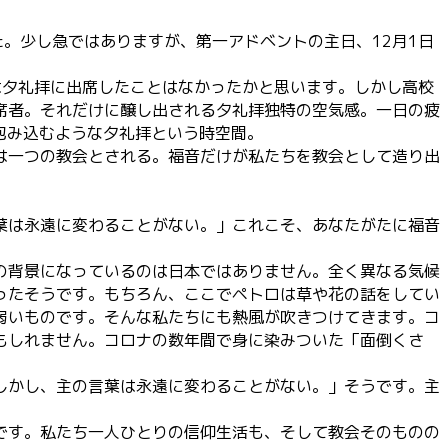
た。少し急ではありますが、第一アドベントの主日、12月1日
は夕礼拝に出席したことはなかったかと思います。しかし高校
席者。それだけに醸し出される夕礼拝独特の空気感。一日の疲
包み込むような夕礼拝という時空間。
は一つの教会とされる。福音だけが私たちを教会として造り出
葉は永遠に変わることがない。」これこそ、あなたがたに福音
の背景になっているのは日本ではありません。全く異なる気候
ったそうです。もちろん、ここでペトロは草や花の話をしてい
弱いものです。そんな私たちにも熱風が吹きつけてきます。コ
もしれません。コロナの数年間で身に染みついた「面倒くさ
しかし、主の言葉は永遠に変わることがない。」そうです。主
です。私たち一人ひとりの信仰生活も、そして教会そのものの