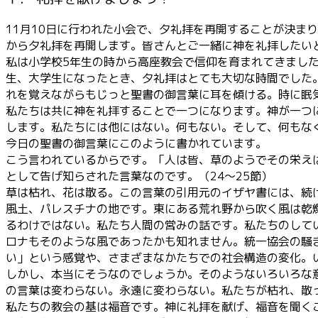
11月10日に行われた小会で、夕礼拝を再開することが決ま
から夕礼拝を再開します。皆さんとご一緒に神を礼拝したい
私は小学校5年生の時から高座教会で信仰を育まれてきまし
生、大学生になったとき、夕礼拝はとても大切な時間でした
れを覚えながらもじっと聖書の御言葉に耳を傾ける。時に眠
私たちは共に神を礼拝することで一つになります。神が一つ
します。私たちには他にはない。何もない。そして、何もな
今日の聖書の御言葉にこのように書かれています。
こう言われているからです。「人は皆、草のようでその栄え
として告げ知らされた言葉なのです。（24〜25節）
草は枯れ、花は散る。この言葉の引用元のイザヤ書には、続
風土、パレスチナの地です。東にある荒れ野から吹く風は乾
るわけではない。私たち人間の営みの話です。私たちのして
ロナもそのような風であったかも知れません。統一協会の騒
い」という感覚や、さまざまなかたちでの社会構造の変化。
しかし、本当にそうなのでしょうか。そのようないろいろな
の言葉は変わらない。永遠に変わらない。私たちが枯れ、散
私たちの教会の基は福音です。神に礼拝を献げ、福音を聞く