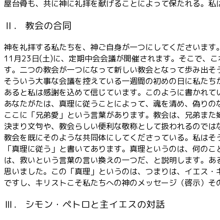
屋台骨も、共に神に礼拝を献げることによって保たれる。私
Ⅱ． 教会の合同
神を礼拝する私たちを、神ご自身が一つにしてくださいます
11月23日(土)に、定期中会会議が開催されます。そこで
す。二つの教会が一つになって新しい教会となって歩み出そ
そういう大事な会議を控えている一週間の初めの日に私たちが
あると私は感謝を込めて信じています。このように書かれて
あなたがたは、真理に従うことによって、魂を清め、偽りの
ここに「兄弟愛」という言葉があります。教会は、兄弟また
決まり文句や、教会らしい便利な敬称として扱われるのでは
教会を既にそのような共同体にしてくださっている。私はそ
「真理に従う」と書いてあります。真理というのは、何のこ
は、救いという言葉の言い換えの一つだ、と説明します。あ
思いました。この「真理」というのは、つまりは、イエス・
ですし、キリストこそ私たちへの神のメッセージ（啓示）そ
Ⅲ． シモン・ペトロと主イエスの対話