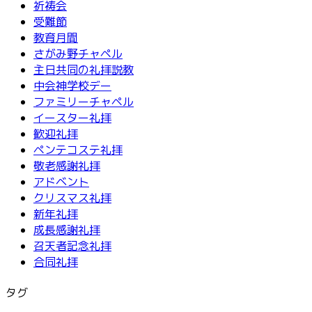
祈祷会
受難節
教育月間
さがみ野チャペル
主日共同の礼拝説教
中会神学校デー
ファミリーチャペル
イースター礼拝
歓迎礼拝
ペンテコステ礼拝
敬老感謝礼拝
アドベント
クリスマス礼拝
新年礼拝
成長感謝礼拝
召天者記念礼拝
合同礼拝
タグ