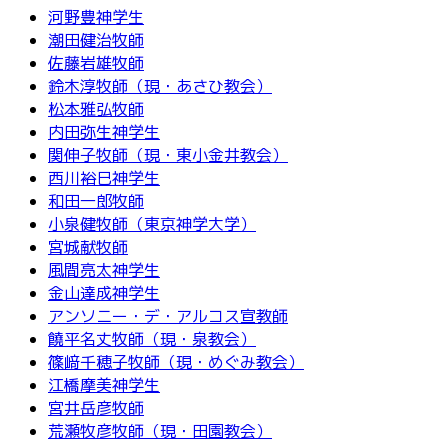
河野豊神学生
潮田健治牧師
佐藤岩雄牧師
鈴木淳牧師（現・あさひ教会）
松本雅弘牧師
内田弥生神学生
関伸子牧師（現・東小金井教会）
西川裕巳神学生
和田一郎牧師
小泉健牧師（東京神学大学）
宮城献牧師
風間亮太神学生
金山達成神学生
アンソニー・デ・アルコス宣教師
饒平名丈牧師（現・泉教会）
篠﨑千穂子牧師（現・めぐみ教会）
江橋摩美神学生
宮井岳彦牧師
荒瀬牧彦牧師（現・田園教会）