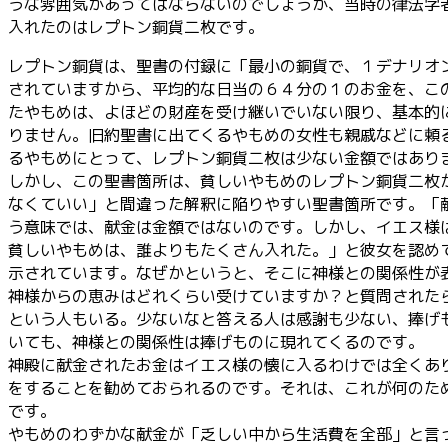
うな雰囲気があってはならないのでしょうが、当時の律法学
入れたのはレプトン銅貨二枚です。
レプトン銅貨は、聖書の付録に「最小の銅貨で、１デナリオ
されていますから、平均的な日当の６４分の１のお金を、こ
たやもめは、よほどの財産を受け継いでいない限り、基本的
りません。旧約聖書に出てくるやもめの女性も親戚などに頼
るやもめにとって、レプトン銅貨二枚は少ない金額ではあり
しかし、この聖書箇所は、貧しいやもめのレプトン銅貨二枚
なくていい」と間違った解釈に陥りやすい聖書箇所です。「
う意味では、献金は金額ではないのです。しかし、イエス様
貧しいやもめは、誰よりもたくさん入れた。」と彼女を認め
示されています。なぜかというと、そこに神様との関係性が
神様からの恵みはどれくらい受けていますか？と質問された
という人もいる。少ないなと答える人は感謝も少ない、捧げ
いても、神様との関係性は捧げものに現れてくるのです。
神殿に献金されたお金はイエス様の懐に入るわけでは全くあ
をすることを勧めておられるのです。それは、これが何のた
です。
やもめのわずかな献金が「乏しい中から生活費を全部」と言