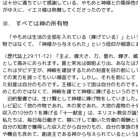
は十分に満ちていて感謝している、やもめと神様との関係性
がゆえに、イエス様は称賛してくださったのです。
Ⅲ. すべては神の所有物
「やもめは生活の全部を入れている（捧げている）」という
物ではなくて、「神様から与えられた」という信仰が根源に
（歴代誌上29:11-12）「主よ、偉大さ、力、誉れ、輝
として高みにおられます。富と栄光は御前より出、あなたは
これはダビデ王が、神殿を建設するための財産を目の前にし
ての実力を誇ってもいい場面です。しかし、それを前にして
た財産は自分のものです。王様にとって国は自分のものです
めこむのではなくて、神殿を建てて神様に捧げるというので
旧約聖書では、生け贄として神様に捧げ物をしていました。
レビ記に「地の作物であれ、木の実であれ、大地の産物の十分
収入の10分の１を捧げる「十一献金」は、キリスト教会が
私たちは、毎日毎日働きて、額に汗して働いた労働の報酬と
自分の知恵で獲得した収入だから自分のもの、自分の家族の
や機会も含めて、創造主である神から与えられているという