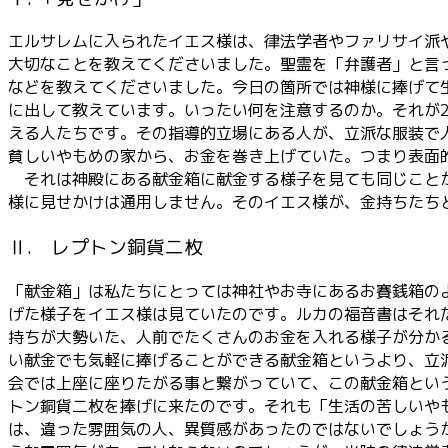
エルサレムに入られたイエス様は、律法学者やファリサイ派
大切なことを教えてくださいました。聖霊を「弁護者」と言
などを教えてくださいました。今日の箇所では神様に捧げて
に出して教えています。いったい何を注意するのか。それが2
える人たちです。その指導的立場にある人が、立派な服装で
貧しいやもめの家から、お金を巻き上げていた。つまり表面
それは神殿にある献金箱に献金する様子を見ても同じことが
様に見せかけは通用しません。そのイエス様が、金持ちたち
Ⅱ. レプトン銅貨二枚
「献金箱」は私たちにとっては神社やお寺にあるお賽銭箱の
げた様子をイエス様は見ていたのです。ルカの福音書はそれ
持ちが大勢いた、人前でたくさんのお金を入れる様子が分か
い献金でも気軽に捧げることができる献金箱というより、立
会では上座に座りたがる事と繋がっていて、この献金箱とい
トン銅貨二枚を捧げに来たのです。それも「生活の苦しいや
は、違った雰囲気の人、異質感があったのではないでしょう