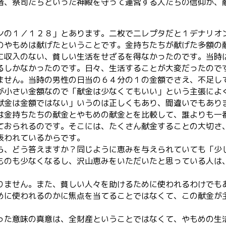
者、祭司たちといった神殿を守って運営する人たちの信仰が、
ンの１／１２８」とあります。二枚で二レプタだと１デナリオ
のやもめは献げたということです。金持ちたちが献げた多額の
に収入のない、貧しい生活をせざるを得なかったのです。当時
るしかなかったのです。日々、生活することが大変だったので
ません。当時の男性の日当の６４分の１の金額でさえ、不足し
が小さい金額なので「献金は少なくてもいい」という主張によ
献金は金額ではない」いうのは正しくもあり、間違いでもあり
は金持ちたちの献金とやもめの献金とを比較して、誰よりも一
ておられるのです。そこには、たくさん献金することの大切さ
表われているからです。
ら、どう答えますか？同じように恵みを与えられていても「少
ものも少なくなるし、沢山恵みをいただいたと思っている人は
りません。また、貧しい人々を助けるために使われるわけでも
めに使われるのかに焦点を当てることではなくて、この献金が
った意味の真意は、全財産ということではなくて、やもめの生