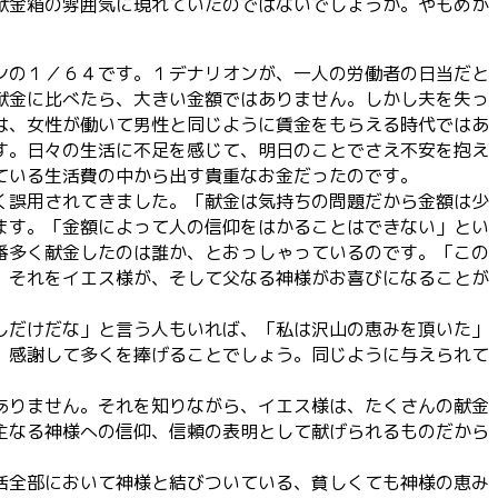
献金箱の雰囲気に現れていたのではないでしょうか。やもめが
ンの１／６４です。１デナリオンが、一人の労働者の日当だと
献金に比べたら、大きい金額ではありません。しかし夫を失っ
は、女性が働いて男性と同じように賃金をもらえる時代ではあ
す。日々の生活に不足を感じて、明日のことでさえ不安を抱え
ている生活費の中から出す貴重なお金だったのです。
く誤用されてきました。「献金は気持ちの問題だから金額は少
ます。「金額によって人の信仰をはかることはできない」とい
番多く献金したのは誰か、とおっしゃっているのです。「この
、それをイエス様が、そして父なる神様がお喜びになることが
しだけだな」と言う人もいれば、「私は沢山の恵みを頂いた」
、感謝して多くを捧げることでしょう。同じように与えられて
ありません。それを知りながら、イエス様は、たくさんの献金
主なる神様への信仰、信頼の表明として献げられるものだから
活全部において神様と結びついている、貧しくても神様の恵み