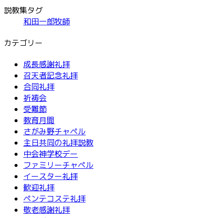
説教集タグ
和田一郎牧師
カテゴリー
成長感謝礼拝
召天者記念礼拝
合同礼拝
祈祷会
受難節
教育月間
さがみ野チャペル
主日共同の礼拝説教
中会神学校デー
ファミリーチャペル
イースター礼拝
歓迎礼拝
ペンテコステ礼拝
敬老感謝礼拝