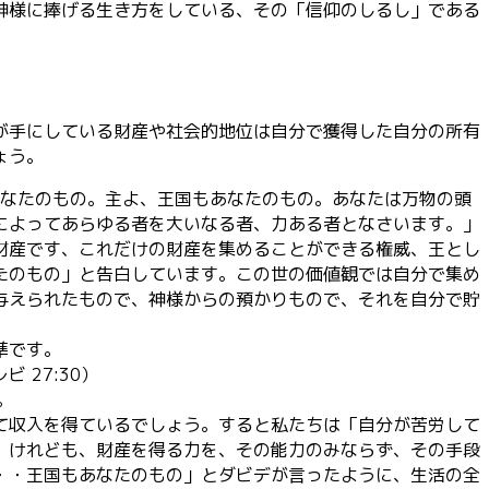
神様に捧げる生き方をしている、その「信仰のしるし」である
が手にしている財産や社会的地位は自分で獲得した自分の所有
ょう。
はあなたのもの。主よ、王国もあなたのもの。あなたは万物の頭
によってあらゆる者を大いなる者、力ある者となさいます。」
財産です、これだけの財産を集めることができる権威、王とし
たのもの」と告白しています。この世の価値観では自分で集め
与えられたもので、神様からの預かりもので、それを自分で貯
準です。
27:30）
。
て収入を得ているでしょう。すると私たちは「自分が苦労して
。けれども、財産を得る力を、その能力のみならず、その手段
・・王国もあなたのもの」とダビデが言ったように、生活の全