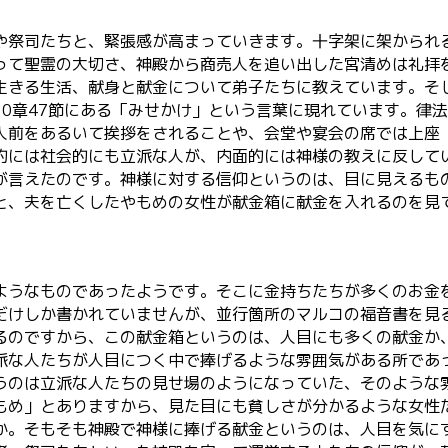
や祭司たちと、緊張感が高まっていきます。十字架に架かられ
って聖霊の大切さ、神殿から商売人を追い出した宮清めは礼拝
生きる生活、献身と献金について弟子たちに教えています。そ
0章47節にある「みせかけ」という言葉に現れています。律
人前をあるいて挨拶をされることや、会堂や宴会の席では上座
的には社会的にも立派な人が、内面的には神様の教えに反して
言えたのです。神様に対する信仰というのは、目に見えるも
と、夫を亡くしたやもめの女性が献金箱に献金を入れるのを見
ようなものであったようです。そこに金持ちたちが多くのお金
だけしか書かれていませんが、並行箇所のマルコの福音書を見
るのですから、この献金箱というのは、人目にも多くの献金か
派な人たちが人目につく中で捧げるような雰囲気がある所であ
うのは立派な人たちの見せ場のようになっていた、そのような
もめ」とありますから、見た目にも貧しさが分かるような女性
か。そもそも神殿で神様に捧げる献金というのは、人目を気に