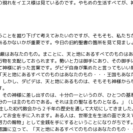
の現れをイエス様は見ているのです。やもめの生活すべてが、
ことを掘り下げて考えてみたいのですが、そもそも、私たち
あるかないかが重要です。今日の旧約聖書の箇所を見て見まし
き、威厳はあなたのもの。まことに、天と地にあるすべてのもの
万物を支配しておられます。勢いと力は御手にあり、その御手
て神様に祈った言葉です。ダビデ自身が集めたと言ってもいい
「天と地にあるすべてのものはあなたのもの・・・王国もあな
。しかし、ダビデは、天と地にあるものは、そもそも神様から
す。
その神様に差し出すのは、十分の一というのが、ひとつの基
の一は主のものである。それは主の聖なるものとなる。」（レビ 
誕生した初代教会から２千年の歴史を通して大切にしてきました
してお金を手に入れます。ある人は、世帯主を生活の面で支え
努力の賜物」として金銭を手にするということになりがちです
認識に立って、「天と地にあるすべてのものはあなたのもの・