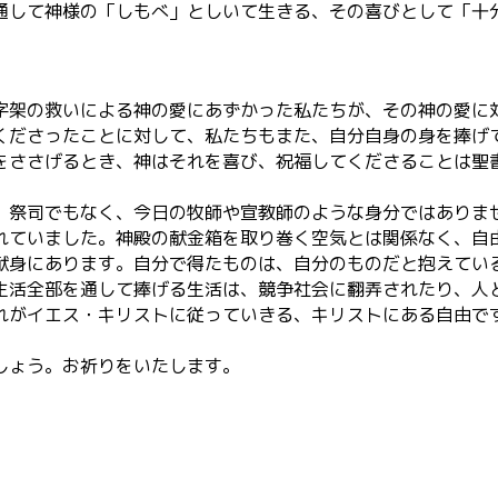
通して神様の「しもべ」としいて生きる、その喜びとして「十
字架の救いによる神の愛にあずかった私たちが、その神の愛に
くださったことに対して、私たちもまた、自分自身の身を捧げ
をささげるとき、神はそれを喜び、祝福してくださることは聖
。祭司でもなく、今日の牧師や宣教師のような身分ではありま
れていました。神殿の献金箱を取り巻く空気とは関係なく、自
献身にあります。自分で得たものは、自分のものだと抱えてい
生活全部を通して捧げる生活は、競争社会に翻弄されたり、人
れがイエス・キリストに従っていきる、キリストにある自由で
しょう。お祈りをいたします。