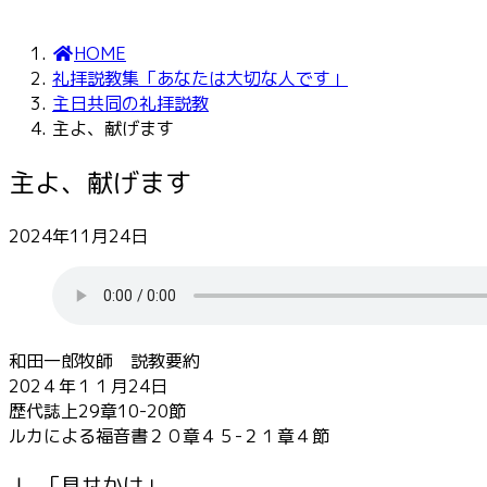
HOME
礼拝説教集「あなたは大切な人です」
主日共同の礼拝説教
主よ、献げます
主よ、献げます
2024年11月24日
和田一郎牧師 説教要約
202４年１１月24日
歴代誌上29章10-20節
ルカによる福音書２０章４５-２１章４節
Ⅰ. 「見せかけ」