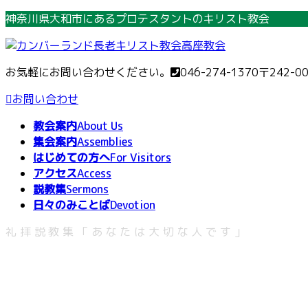
コ
ナ
神奈川県大和市にあるプロテスタントのキリスト教会
ン
ビ
テ
ゲ
ン
ー
お気軽にお問い合わせください。
046-274-1370
〒242-0
ツ
シ
へ
ョ
お問い合わせ
ス
ン
教会案内
About Us
キ
に
集会案内
Assemblies
ッ
移
はじめての方へ
For Visitors
プ
動
アクセス
Access
説教集
Sermons
日々のみことば
Devotion
礼拝説教集「あなたは大切な人です」