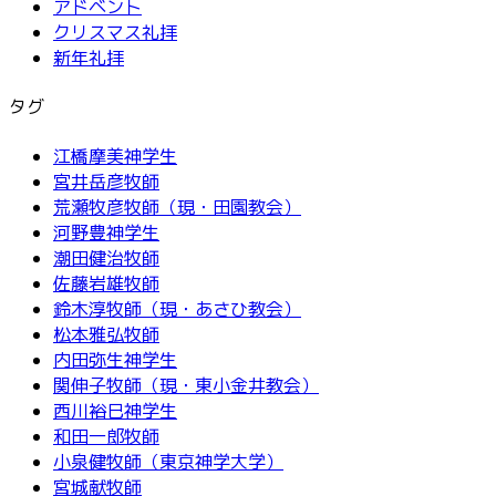
アドベント
クリスマス礼拝
新年礼拝
タグ
江橋摩美神学生
宮井岳彦牧師
荒瀬牧彦牧師（現・田園教会）
河野豊神学生
潮田健治牧師
佐藤岩雄牧師
鈴木淳牧師（現・あさひ教会）
松本雅弘牧師
内田弥生神学生
関伸子牧師（現・東小金井教会）
西川裕巳神学生
和田一郎牧師
小泉健牧師（東京神学大学）
宮城献牧師