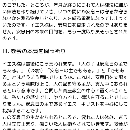
の日でした。ところが、年月が経つにつれて人は律法に細か
い律法を作り続けていき、いつの間にか安息日は守るか守ら
ないかを測る物差しとなり、人を縛る重荷になってしまって
いたのです。イエス様は、安息日を否定されたのではありま
せん。安息日の本来の目的を、もう一度取り戻そうとされた
のです。
Ⅲ. 教会の本質を問う祈り
イエス様は最後にこう言われます。「人の子は安息日の主で
もある。」（28節）「安息日の主でもある。」と「でもあ
る」とはどういう意味でしょうか。これは、安息日を支配す
る主という意味以上に、人の命を守る主が、真ん中におられ
るという意味です。合同した高座教会の中心に置くべきこと
は、私たちの歴史でも、やり方でも、律法を守ることでもあ
りません。安息日の主であるイエス・キリストを中心にして
礼拝することです。
この安息日の主がおられるところで、疲れた人は休み、迷う
人は立ち止まり、傷ついた人は癒やされていきます。教会が