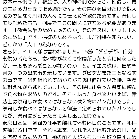
は本末転倒です。教会は、人が神の前で安らぎ、回復し、再
び生きる力を受け取る場所です。その喜びを自分だけで抱え
るのではなく周囲の人々にも伝える宣教のためです。合同し
て歩む私たちも、何度でもこの問いに立ち返る必要がありま
す。「教会は誰のためにあるのか」その答えは、いつも「人
のために」です。信徒のためであり、まだ神様を知らない、
どこかの「人」の為なのです。
さらに、イエス様は言われました。25節「ダビデが、自分
も供の者たちも、食べ物がなくて空腹だったときに何をした
か、一度も読んだことがないのか」と。イエス様は、旧約聖
書の一つの出来事を示しています。ダビデがまだ王となる前
の事です。命を狙われて命からがら逃げ伸びていた時、空腹
に耐えながら逃れていました。その時に出会った祭司に頼ん
で食べ物を求めたのです。そこにあった食べ物といえば、律
法上は祭司しか食べてはならない供え物のパンだけでした。
祭司しか食べてはならないと律法に定められていたパンでし
たが、祭司はダビデたちに差し出したのです。
安息日とは一週間の仕事を離れて休む休日のことです。礼拝
を捧げる日です。それは本来、疲れた人が休むための日、命
を回復するための日、神の前で人が人らしさを取り戻すため