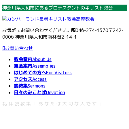
コ
ナ
神奈川県大和市にあるプロテスタントのキリスト教会
ン
ビ
テ
ゲ
ン
ー
お気軽にお問い合わせください。
046-274-1370
〒242-
ツ
シ
0006 神奈川県大和市南林間2-14-1
へ
ョ
ス
ン
お問い合わせ
キ
に
教会案内
About Us
ッ
移
集会案内
Assemblies
プ
動
はじめての方へ
For Visitors
アクセス
Access
説教集
Sermons
日々のみことば
Devotion
礼拝説教集「あなたは大切な人です」