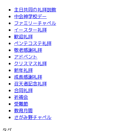
主日共同の礼拝説教
中会神学校デー
ファミリーチャペル
イースター礼拝
歓迎礼拝
ペンテコステ礼拝
敬老感謝礼拝
アドベント
クリスマス礼拝
新年礼拝
成長感謝礼拝
召天者記念礼拝
合同礼拝
祈祷会
受難節
教育月間
さがみ野チャペル
タグ