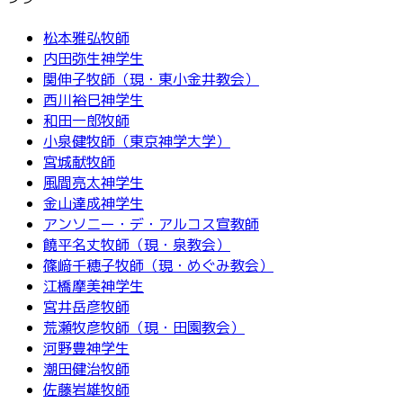
松本雅弘牧師
内田弥生神学生
関伸子牧師（現・東小金井教会）
西川裕巳神学生
和田一郎牧師
小泉健牧師（東京神学大学）
宮城献牧師
風間亮太神学生
金山達成神学生
アンソニー・デ・アルコス宣教師
饒平名丈牧師（現・泉教会）
篠﨑千穂子牧師（現・めぐみ教会）
江橋摩美神学生
宮井岳彦牧師
荒瀬牧彦牧師（現・田園教会）
河野豊神学生
潮田健治牧師
佐藤岩雄牧師