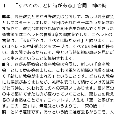
Ⅰ． 「すべてのことに時がある」合同 神の時
昨年、高座教会とさがみ野教会は合同して、新しい高座教会
としてスタートしました。今日はそれから一年たった記念の
礼拝です。教会合同設立礼拝で潮田先生が選んでくださった
聖書箇所はコヘレトの言葉3章の御言葉でした。コヘレトの
言葉は、「天の下では、すべてに時がある」と語ります。こ
のコヘレトの中心的なメッセージは、すべての出来事が移ろ
い、束の間であるからこそ、今という時に神の恵みを見いだ
して生きよということに集約されます。
昨年、さがみ野教会と高座教会は合同し、新しい「高座教
会」として歩み始めました。これは単なる組織の再編ではな
く「新しい教会が生まれる」ということです。どちらの教会
にも課題がありましたが、礼拝を安心して続けていけるは喜
びと同時に、失われるものへの戸惑いもあります。長い歴史
の中で築いてきたものが変わっていくことに、寂しさを覚え
るのは自然なことです。コヘレトは、人生を「空」と呼びま
す。この「空」は、無意味というよりも、「束の間」「一
瞬」という意味です。あっという間に過ぎ去るからこそ、人