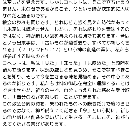
は空しさを覚えます。しかしコヘレトは、そこで立ち止まり
ません。束の間であるからこそ、今という時が決定的に大切
なのだと語るのです。
教会の歩みも同じです。どれほど力強く見えた時代があって
も永遠には続きません。しかし、それは終わりを意味するの
ではなく、神が新しい命を与えられる時でもあります。合同
という出来事は、「古いものが過ぎ去り、すべてが新しくさ
れる」（２コリント5：17）という神の創造の業に、私たち
が参加する時なのです。
コヘレトは、私は「見た」「知った」「見極めた」と段階を
踏んで語ります。状況の厳しさを見つめ、そこでなすべきこ
とを知り、そして今を生きる意味を見極める。その中心にあ
るのが祈りです。私たちは神の御心を完全に理解することは
できませんが、祈りの中で、自分に与えられた務めを受け取
り、「自分のわざを楽しむ」ことができます。
この教会合同の時を、失われたものへの嘆きだけで終わらせ
るのではなく、神が備えてくださる「今」という時に、新し
い命と新しい創造を見いだして生きる。そこにこそ、神が与
えてくださる喜びがあります。