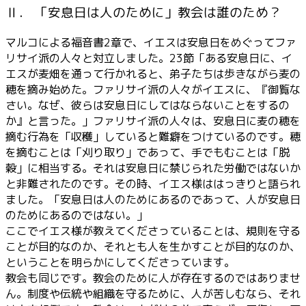
Ⅱ． 「安息日は人のために」教会は誰のため？
マルコによる福音書2章で、イエスは安息日をめぐってファ
リサイ派の人々と対立しました。23節「ある安息日に、イ
エスが麦畑を通って行かれると、弟子たちは歩きながら麦の
穂を摘み始めた。ファリサイ派の人々がイエスに、『御覧な
さい。なぜ、彼らは安息日にしてはならないことをするの
か』と言った。」ファリサイ派の人々は、安息日に麦の穂を
摘む行為を「収穫」していると難癖をつけているのです。穂
を摘むことは「刈り取り」であって、手でもむことは「脱
穀」に相当する。それは安息日に禁じられた労働ではないか
と非難されたのです。その時、イエス様ははっきりと語られ
ました。「安息日は人のためにあるのであって、人が安息日
のためにあるのではない。」
ここでイエス様が教えてくださっていることは、規則を守る
ことが目的なのか、それとも人を生かすことが目的なのか、
ということを明らかにしてくださっています。
教会も同じです。教会のために人が存在するのではありませ
ん。制度や伝統や組織を守るために、人が苦しむなら、それ