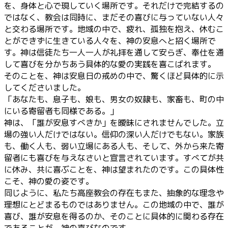
を、身体と心で現していく場所です。それだけで完結するの
ではなく、教会は同時に、まだその喜びに与っていない人々
と交わる場所です。地域の中で、疲れ、孤独を抱え、休むこ
とができずに生きている人々を、神の安息へと招く場所で
す。神は信徒たち一人一人が礼拝を通して安らぎ、奉仕を通
して喜びを分かちあう具体的な愛の実践を喜こばれます。
そのことを、神は安息日の戒めの中で、驚くほど具体的に示
してくださいました。
「あなたも、息子も、娘も、男女の奴隷も、家畜も、町の中
にいる寄留者も同様である。」
神は、「誰が安息すべきか」を曖昧にされませんでした。立
場の強い人だけではない。信仰の深い人だけでもない。家族
も、働く人も、弱い立場にある人も、そして、外から来た寄
留者にも喜びを与えなさいと宣言されています。すべてが共
に休み、共に喜ぶことを、神は望まれたのです。この具体性
こそ、神の愛の姿です。
同じように、私たち高座教会の存在もまた、抽象的な理念や
理想にとどまるものではありません。この地域の中で、誰が
喜び、誰が安息を得るのか、そのことに具体的に関わる存在
であることが、神の喜びなのです。