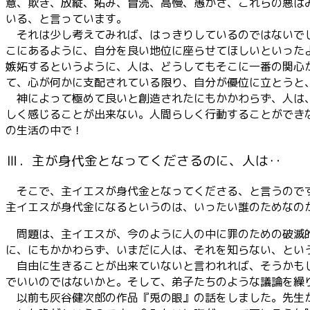
意、欺き、放縦、妬み、冒涜、高慢、愚かさ、これらの悪は
いる、と言っています。
それは少し考えてみれば、はっきりしているのではないでし
こにあるように、自分を良い地位に座らせてほしいといった
嫉妬するというように、人は、どうしてもそこに一番の関心
て、心が何かに支配されている限り、自分が優位に立とうと
神によって極めて良いと創造されたにもかかわらず、人は、
しく感じることが出来ない。人間らしく行動することができ
の生活の中で！
Ⅲ．主が身代金となってくださるのに、人は‥
そこで、主イエスが身代金となってくださる、と言うのです
主イエスが身代金になるというのは、いったい誰のためなの
問題は、主イエスが、今のように人の中に罪のための破滅的
に、にもかかわらず、いまだに人は、それを知らない、とい
自由に生きることが出来ていないと言われれば、そうかもし
でいいのではないかと。そして、弟子たちのような議論を繰
以前も灰谷健次郎の作品『兎の眼』の話をしました。先生が