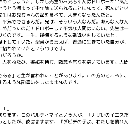
やめてしまった。しかし先生のお兄ちゃんはドロボーが平気だ
とうとう捕まって少年院に送られることになって、死んだとい
先生はお兄ちゃんの命を食べて、大きくなったんだと。
、平気でできるんだ。兄は、そういう人なんだ。あんな人なん
ためだったのだ！ドロボーして平気な人間はいない。先生は一
づくのです。一生、後悔するような勘違いをしていたと。
見下して」いた。聖書から言えば、普通に生きていた自分が、
に招かれていたというわけです。
いだろうか。
、人をねたみ、嫉妬を持ち、敵意や怒りを抱いています。人間
である」と主が言われたことがあります。この方のところに、
するような勘違いをしたままなのです。
が。』」
あります。このバルティマイという人が、「ナザレのイエスだ
うとしたが、彼はますます、『ダビデの子よ、わたしを憐れん