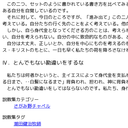
この二つ、セットのように書かれている書き方を比べてみる
ある自分を自覚しているのです。
それに対して、今日のところですが、「進み出て」この二人
考えている。自分たちの行く先のことをよく考えている。他
しかし、自ら身代金となってくださる方のことは、考えられ
い、自分を考えられない。自分の中に致命的なものがある、
自分は大丈夫、正しいとか、自分を中心にものを考えるのを
ス・キリストのもとに、一日も早く私たちの荷を降ろさなけ
Ⅳ．とんでもない勘違いをするな
私たちは何者かというと、主イエスによって身代金を支払わ
る日まで、‥白髪になるまで」背負われ、担われ、神に背負
とんでもない勘違いをしてはならないのです。私たち、身代
説教集カテゴリー
さがみ野チャペル
説教集タグ
潮田健治牧師