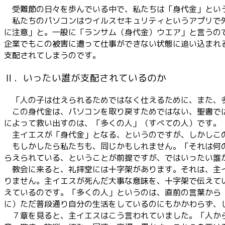
受難節の日々を歩んでいる中で、私たちは「身代金」とい
私たちのパソコンはウイルスセキュリティというアプリで外
に注意」と。一般に「ランサム（身代金）ウエア」と言うの
企業でもこの被害に遭って仕事ができない状態に追い込まれ
支配されてしまうのです。
Ⅱ．いったい誰が支配されているのか
「人の子は仕えられるためではなく仕えるために、また、多
この身代金は、パソコンを取り戻すためではない、聖書では
によって救い出すのは、「多くの人」（すべての人）です。
主イエスが「身代金」となる、というのですが、しかしこの
もしかしたら私たちも、同じかもしれません。「それは何の
らえられている、ということが前提ですが、ではいったい誰
教会に来ると、礼拝堂には十字架があります。それは、主イ
りません。主イエスが死んだ大事な意味を、十字架で伝えて
えているのです。「多くの人」というのは、直前の言葉から
に）ただ普段通り自分の生活をしているのにもかかわらず、
７章を見ると、主イエスはこう言われていました。「人から