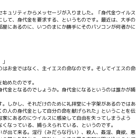
セキュリティからメッセージが入りました。「身代金ウイルス
にして、身代金を要求する、というものです。最近は、大手の
部屋にあるのに、いつのまにか勝手にそのパソコンが何者かに
。」
のはお金ではなく、主イエスの命なのです。そしてイエスの命
を始めたのです。
身代金となるのでしょうか。身代金になるというのは誰かが捕
す。しかし、それだけのために礼拝堂に十字架があるのではあ
くの人の身代金として自分の命を献げられた」ということを伝
は家にあるのにウイルスに感染して自由を失ってしまうよう
なくなっている、捕らえられている、というのです。
いが出て来る。淫行（みだらな行い）、殺人、姦淫、貪欲、悪