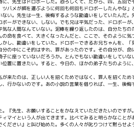
時に、先生はドロボーした。恐ろしくて、だから、四、五回で
、ツバメが餌を運ぶように何回も何回もドロボーしたんやな」
いない。先生は一生、後悔するような勘違いをしていたんだ。
ボーができない、しない。でも兄は平気だった、ドロボーが
平気な人間なんていない。泥棒を繰り返したのは、自分たちの
んの命を食べて、大きくなったんだと、ここで、そのように気
かし、勘違いをしていた。ドロボーできるお兄ちゃんを、「
自分の中にこそ的はずれ、罪があったのです。その自分が、命
子に座っていないだろうか。とんでもない勘違いをしていな
位置に置きたい。すると、今日の、ほかの弟子たちのように
が来たのは、正しい人を招くためではなく、罪人を招くため
し、行かないのです。あの小説の言葉を借りれば、一生、後悔
た。『先生、お願いすることをかなえていただきたいのです
ィマイという人が出てきます。比べてみると明らかなことが
でください』と叫び始めた。多くの人々が叱りつけて黙らせよ