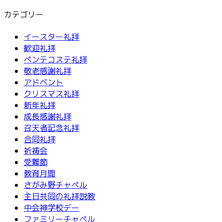
カテゴリー
イースター礼拝
歓迎礼拝
ペンテコステ礼拝
敬老感謝礼拝
アドベント
クリスマス礼拝
新年礼拝
成長感謝礼拝
召天者記念礼拝
合同礼拝
祈祷会
受難節
教育月間
さがみ野チャペル
主日共同の礼拝説教
中会神学校デー
ファミリーチャペル