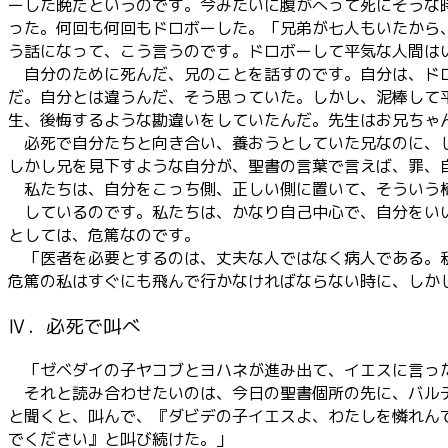
ーした晩だというのです。今みたいに腹がへって死にそうな
った。何回も何回もドロボーした。「兄弟が七人もいたから
う話になって、こう言うのです。ドロボーして平気な人間は
自分のために死んだ、兄のことを話すのです。自分は、ドロ
だ。自分とは違うんだ、そう思っていた。しかし、泥棒して
生、後悔するような勘違いをしていたんだ。先生はお兄ちゃ
必死で自分たちと向き合い、養おうとしていた兄なのに、し
しかし兄を見下すような自分が、聖書の言葉で言えば、罪、
私たちは、自分をこっち側、正しい側に置いて、そういう椅
しているのです。私たちは、かなり自己中心で、自分をいい
としては、危篤なのです。
「医者を必要とするのは、丈夫な人ではなく病人である。私
危篤の私はすぐにも飛んで行かなければならない時に、しか
Ⅳ．必死で叫べ
「ゼベダイの子ヤコブとヨハネが進み出て、イエスに言っ
それと読み合わせたいのは、今日の聖書個所の先に、バルテ
と聞くと、叫んで、『ダビデの子イエスよ、わたしを憐れん
でください』と叫び続けた。」