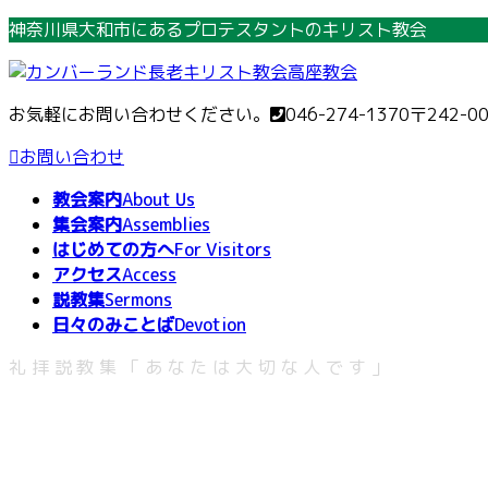
コ
ナ
神奈川県大和市にあるプロテスタントのキリスト教会
ン
ビ
テ
ゲ
ン
ー
お気軽にお問い合わせください。
046-274-1370
〒242-0
ツ
シ
へ
ョ
お問い合わせ
ス
ン
教会案内
About Us
キ
に
集会案内
Assemblies
ッ
移
はじめての方へ
For Visitors
プ
動
アクセス
Access
説教集
Sermons
日々のみことば
Devotion
礼拝説教集「あなたは大切な人です」