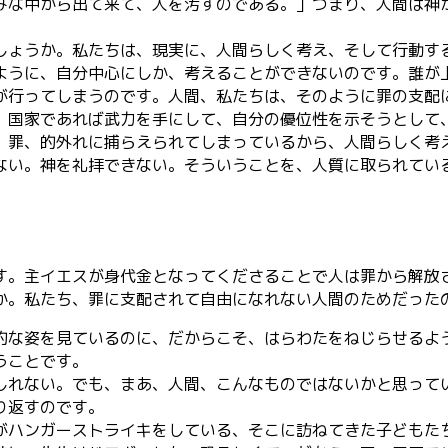
みな中から出て来て、人を汚すのである。」つまり、人間は神
ょうか。私たちは、現実に、人間らしく考え、そして行動す
ように、自分中心にしか、考えることができないのです。誰が
が行ってしまうのです。人間、私たちは、そのように罪の支配
、国家であれば武力を手にして、自分の優位性を示そうとして
罪、的外れに捕らえられてしまっているから、人間らしく考
ない。神を礼拝できない。そういうことを、人質に取られてい
。主イエスが身代金となってくださることで人は罪から解放
か。私たち、罪に支配されて自由になれない人間のためだった
な姿を見ているのに、だからこそ、はらわたをねじらせるよ
うことです。
れない。でも、まあ、人間、こんなものではないかと思って
り返すのです。
ハンガーストライキをしている、そこに訪ねてきた子どもた