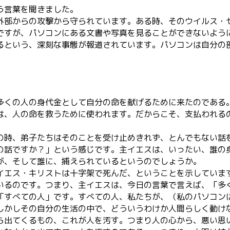
う言葉を聞きました。
部からの攻撃から守られています。ある時、そのウイルス・
ですが、パソコンにある文書や写真を見ることができないよう
るという、深刻な事態が報道されています。パソコンは自分の
くの人の身代金として自分の命を献げるために来たのである
、人の命を救うために使われます。だからこそ、支払われる
時、弟子たちはそのことを受け止めきれず、とんでもない話
話ですか？」という感じです。主イエスは、いったい、誰の
が、そして誰に、捕えられているというのでしょうか。
エス・キリストは十字架で死んだ、ということを示していま
いるのです。つまり、主イエスは、今日の言葉で言えば、「多
「すべての人」です。すべての人、私たちが、（私のパソコン
しかしその自分の生活の中で、どういうわけか人間らしく動け
出てくるもの、これが人を汚す。つまり人の心から、悪い思