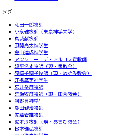
タグ
和田一郎牧師
小泉健牧師（東京神学大学）
宮城献牧師
風間亮太神学生
金山達成神学生
アンソニー・デ・アルコス宣教師
饒平名丈牧師（現・泉教会）
篠﨑千穂子牧師（現・めぐみ教会）
江橋摩美神学生
宮井岳彦牧師
荒瀬牧彦牧師（現・田園教会）
河野豊神学生
潮田健治牧師
佐藤岩雄牧師
鈴木淳牧師（現・あさひ教会）
松本雅弘牧師