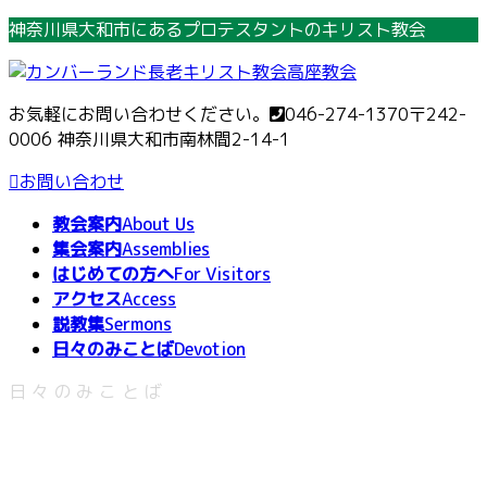
コ
ナ
神奈川県大和市にあるプロテスタントのキリスト教会
ン
ビ
テ
ゲ
ン
ー
お気軽にお問い合わせください。
046-274-1370
〒242-
ツ
シ
0006 神奈川県大和市南林間2-14-1
へ
ョ
ス
ン
お問い合わせ
キ
に
教会案内
About Us
ッ
移
集会案内
Assemblies
プ
動
はじめての方へ
For Visitors
アクセス
Access
説教集
Sermons
日々のみことば
Devotion
日々のみことば