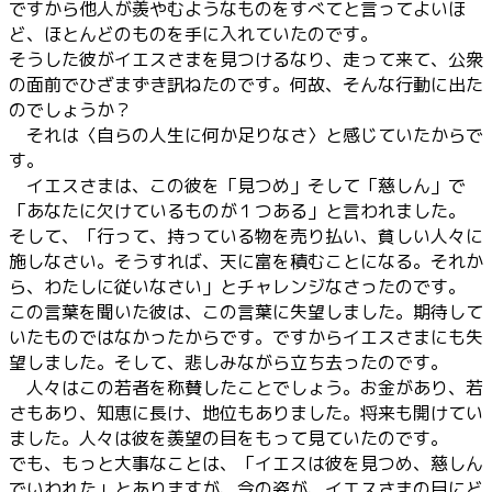
ですから他人が羨やむようなものをすべてと言ってよいほ
ど、ほとんどのものを手に入れていたのです。
そうした彼がイエスさまを見つけるなり、走って来て、公衆
の面前でひざまずき訊ねたのです。何故、そんな行動に出た
のでしょうか？
それは〈自らの人生に何か足りなさ〉と感じていたからで
す。
イエスさまは、この彼を「見つめ」そして「慈しん」で
「あなたに欠けているものが１つある」と言われました。
そして、「行って、持っている物を売り払い、貧しい人々に
施しなさい。そうすれば、天に富を積むことになる。それか
ら、わたしに従いなさい」とチャレンジなさったのです。
この言葉を聞いた彼は、この言葉に失望しました。期待して
いたものではなかったからです。ですからイエスさまにも失
望しました。そして、悲しみながら立ち去ったのです。
人々はこの若者を称賛したことでしょう。お金があり、若
さもあり、知恵に長け、地位もありました。将来も開けてい
ました。人々は彼を羨望の目をもって見ていたのです。
でも、もっと大事なことは、「イエスは彼を見つめ、慈しん
でいわれた」とありますが、今の姿が、イエスさまの目にど