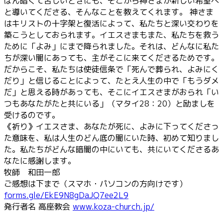
ばん暗くて苦しいときにも、そこから神さまが新しい希望へ
と導いてくださる、そんなことを教えてくれます。 神さま
はキリストの十字架と復活によって、私たちと深い交わりを
築こうとしておられます。イエスさまもまた、私たちを救う
ために「よみ」にまで降られました。それは、どんなに私た
ちが深い闇にあっても、主がそこに来てくださるためです。
だからこそ、私たちは使徒信条で「死んで葬られ、よみにく
だり」と信じることによって、たとえ人生の中で「もうダメ
だ」と思える時があっても、そこにイエスさまがおられ「い
つもあなたがたと共にいる」（マタイ28：20）と励ましを
受けるのです。
《祈り》イエスさま、あなたが死に、よみに下ってくださっ
た意味を、私は人生のどん底の闇にいた時、初めて知りまし
た。私たちがどんな暗闇の中にいても、共にいてくださるあ
なたに感謝します。
牧師 和田一郎
ご感想は下まで（スマホ・パソコンの方向けです）
forms.gle/EkE9N8gDaJQ7ee2L9
発行者名 高座教会
www.koza-church.jp/