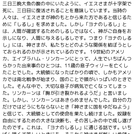
三日三晩大魚の腹の中にいたように、イエスさまが十字架で
死に、三日目に復活されることを意味しています。当時の
人々は、イエスさまが神のもとから来た方であると信じるた
めに「しるし」を求めました。しかし「ヨナのしるし」と
は、人間が確認するためのしるしではなく、神がご自身をお
示しになり、人間に与えるしるしです。つまり「ヨナのしる
し」には、神さまが、私たちとどのような関係を結ぼうとし
ておられるのかが示されているのです。 19世紀のアメリ
カ、エイブラハム・リンカーンにとって、人生でいちばんつ
らかった出来事のひとつは、11歳の息子ウィリーを亡くし
たことでした。大統領になったばかりの頃で、しかもアメリ
カでは南北戦争が始まり、国のことで頭がいっぱいのときで
した。そんな中で、大切な息子が病気で亡くなってしまっ
た。リンカーンは「胸が引き裂かれるようだ」と言いまし
た。しかし、リンカーンはあきらめませんでした。自分の力
だけではどうにもならないとき「神さまに国をゆだねよう」
と信じて、大統領としての使命を果たし続けました。奴隷を
自由にするための大きな決断も、その苦しみの中で成し遂げ
たのです。これは、「ヨナのしるし」に通じる話です。いち