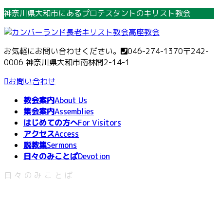
コ
ナ
神奈川県大和市にあるプロテスタントのキリスト教会
ン
ビ
テ
ゲ
ン
ー
お気軽にお問い合わせください。
046-274-1370
〒242-
ツ
シ
0006 神奈川県大和市南林間2-14-1
へ
ョ
ス
ン
お問い合わせ
キ
に
教会案内
About Us
ッ
移
集会案内
Assemblies
プ
動
はじめての方へ
For Visitors
アクセス
Access
説教集
Sermons
日々のみことば
Devotion
日々のみことば