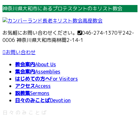
コ
ナ
神奈川県大和市にあるプロテスタントのキリスト教会
ン
ビ
テ
ゲ
ン
ー
お気軽にお問い合わせください。
046-274-1370
〒242-
ツ
シ
0006 神奈川県大和市南林間2-14-1
へ
ョ
ス
ン
お問い合わせ
キ
に
教会案内
About Us
ッ
移
集会案内
Assemblies
プ
動
はじめての方へ
For Visitors
アクセス
Access
説教集
Sermons
日々のみことば
Devotion
日々のみことば