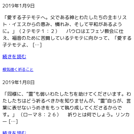
2019年1月9日
「愛する子テモテへ。父である神とわたしたちの主キリス
ト・イエスからの恵み、憐れみ、そして平和があるよう
に。」（２テモテ１：２） パウロはエフェソ教会に仕
え、福音のために苦闘しているテモテに向かって、「愛する
子テモテよ、 […]
続きを読む
根気強く祈ること
2019年1月8日
「同様に、“霊”も弱いわたしたちを助けてくださいます。わ
たしたちはどう祈るべきかを知りませんが、“霊”自らが、言
葉に表せないうめきをもって執り成してくださるからで
す。」 （ローマ８：２６） 祈りとは何でしょう。リンカ
ー […]
続きを読む