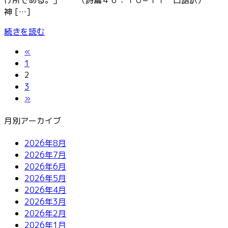
神 […]
続きを読む
投
«
固
1
稿
定
固
2
ペ
定
固
3
の
ー
ペ
定
»
ペ
ジ
ー
ペ
月別アーカイブ
ジ
ー
ー
ジ
ジ
2026年8月
2026年7月
送
2026年6月
2026年5月
り
2026年4月
2026年3月
2026年2月
2026年1月