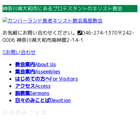
コ
ナ
神奈川県大和市にあるプロテスタントのキリスト教会
ン
ビ
テ
ゲ
ン
ー
お気軽にお問い合わせください。
046-274-1370
〒242-
ツ
シ
0006 神奈川県大和市南林間2-14-1
へ
ョ
ス
ン
お問い合わせ
キ
に
教会案内
About Us
ッ
移
集会案内
Assemblies
プ
動
はじめての方へ
For Visitors
アクセス
Access
説教集
Sermons
日々のみことば
Devotion
日々のみことば