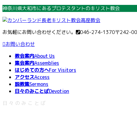
コ
ナ
神奈川県大和市にあるプロテスタントのキリスト教会
ン
ビ
テ
ゲ
ン
ー
お気軽にお問い合わせください。
046-274-1370
〒242-0
ツ
シ
へ
ョ
お問い合わせ
ス
ン
教会案内
About Us
キ
に
集会案内
Assemblies
ッ
移
はじめての方へ
For Visitors
プ
動
アクセス
Access
説教集
Sermons
日々のみことば
Devotion
日々のみことば