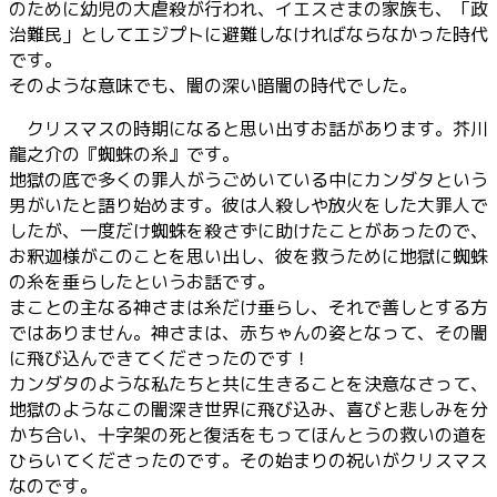
のために幼児の大虐殺が行われ、イエスさまの家族も、「政
治難民」としてエジプトに避難しなければならなかった時代
です。
そのような意味でも、闇の深い暗闇の時代でした。
クリスマスの時期になると思い出すお話があります。芥川
龍之介の『蜘蛛の糸』です。
地獄の底で多くの罪人がうごめいている中にカンダタという
男がいたと語り始めます。彼は人殺しや放火をした大罪人で
したが、一度だけ蜘蛛を殺さずに助けたことがあったので、
お釈迦様がこのことを思い出し、彼を救うために地獄に蜘蛛
の糸を垂らしたというお話です。
まことの主なる神さまは糸だけ垂らし、それで善しとする方
ではありません。神さまは、赤ちゃんの姿となって、その闇
に飛び込んできてくださったのです！
カンダタのような私たちと共に生きることを決意なさって、
地獄のようなこの闇深き世界に飛び込み、喜びと悲しみを分
かち合い、十字架の死と復活をもってほんとうの救いの道を
ひらいてくださったのです。その始まりの祝いがクリスマス
なのです。