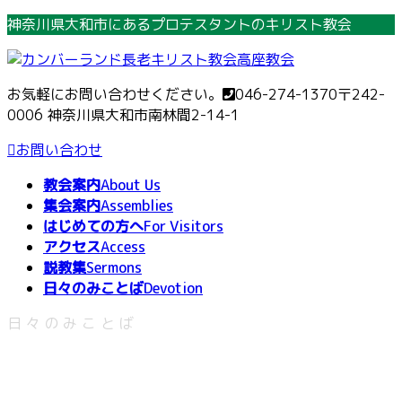
コ
ナ
神奈川県大和市にあるプロテスタントのキリスト教会
ン
ビ
テ
ゲ
ン
ー
お気軽にお問い合わせください。
046-274-1370
〒242-
ツ
シ
0006 神奈川県大和市南林間2-14-1
へ
ョ
ス
ン
お問い合わせ
キ
に
教会案内
About Us
ッ
移
集会案内
Assemblies
プ
動
はじめての方へ
For Visitors
アクセス
Access
説教集
Sermons
日々のみことば
Devotion
日々のみことば