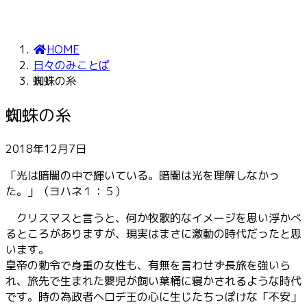
HOME
日々のみことば
蜘蛛の糸
蜘蛛の糸
2018年12月7日
「光は暗闇の中で輝いている。暗闇は光を理解しなかっ
た。」（ヨハネ１：５）
クリスマスと言うと、何か牧歌的なイメージを思い浮かべ
るところがありますが、現実はまさに激動の時代だったと思
います。
皇帝の勅令で身重の女性も、有無を言わせず長旅を強いら
れ、旅先で生まれた嬰児が飼い葉桶に寝かされるような時代
です。時の為政者ヘロデ王の心に生じたちっぽけな「不安」