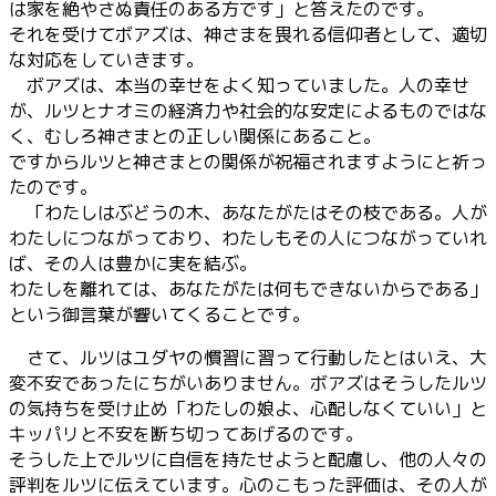
は家を絶やさぬ責任のある方です」と答えたのです。
それを受けてボアズは、神さまを畏れる信仰者として、適切
な対応をしていきます。
ボアズは、本当の幸せをよく知っていました。人の幸せ
が、ルツとナオミの経済力や社会的な安定によるものではな
く、むしろ神さまとの正しい関係にあること。
ですからルツと神さまとの関係が祝福されますようにと祈っ
たのです。
「わたしはぶどうの木、あなたがたはその枝である。人が
わたしにつながっており、わたしもその人につながっていれ
ば、その人は豊かに実を結ぶ。
わたしを離れては、あなたがたは何もできないからである」
という御言葉が響いてくることです。
さて、ルツはユダヤの慣習に習って行動したとはいえ、大
変不安であったにちがいありません。ボアズはそうしたルツ
の気持ちを受け止め「わたしの娘よ、心配しなくていい」と
キッパリと不安を断ち切ってあげるのです。
そうした上でルツに自信を持たせようと配慮し、他の人々の
評判をルツに伝えています。心のこもった評価は、その人が