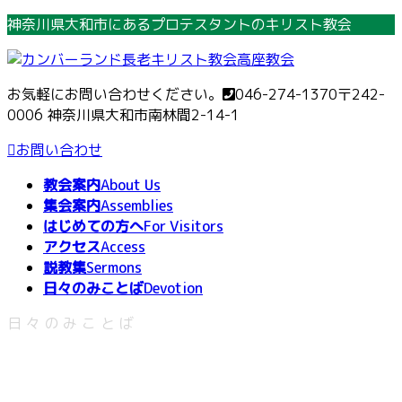
コ
ナ
神奈川県大和市にあるプロテスタントのキリスト教会
ン
ビ
テ
ゲ
ン
ー
お気軽にお問い合わせください。
046-274-1370
〒242-
ツ
シ
0006 神奈川県大和市南林間2-14-1
へ
ョ
ス
ン
お問い合わせ
キ
に
教会案内
About Us
ッ
移
集会案内
Assemblies
プ
動
はじめての方へ
For Visitors
アクセス
Access
説教集
Sermons
日々のみことば
Devotion
日々のみことば