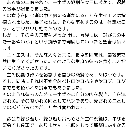
ある家の二階座敷で、十字架の処刑を翌日に控えて、過越
の食事が始まりました。
その食卓を囲む者の中に裏切る者がいることを主イエスは指
摘されました。弟子たちは、そんな事をするのは一体誰だろ
う、とザワザワし始めたのです。
しかも、その主の言葉をきっかけに、最後には「誰がこの中
で一番偉いか」という論争まで発展していったと聖書は伝え
ます。
主イエスは、そんな人々と共に、食卓を囲まれ、最後まで
共に生きてくださった。そのような生身の彼らを食卓へと招
いてくださったのです。
主の晩餐は救いを記念する喜びの晩餐であったはずです。
でも、同時にそれは不完全なペトロやヨハネやヤコブ、ユダ
までをも招かれた食卓でもありました。
そのような彼らのために十字架でご自分の肉を裂き、血を流
される。その裂かれる肉としてパンであり、流される血とし
てのぶどう液なのだ、と主は言われます。
教会が繰り返し、繰り返し営んできた主の晩餐は、単なる
宴会でも食事でもありません。信仰をもって聖餐にあずかる