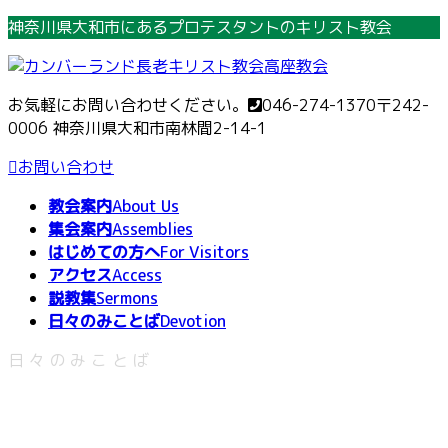
コ
ナ
神奈川県大和市にあるプロテスタントのキリスト教会
ン
ビ
テ
ゲ
ン
ー
お気軽にお問い合わせください。
046-274-1370
〒242-
ツ
シ
0006 神奈川県大和市南林間2-14-1
へ
ョ
ス
ン
お問い合わせ
キ
に
教会案内
About Us
ッ
移
集会案内
Assemblies
プ
動
はじめての方へ
For Visitors
アクセス
Access
説教集
Sermons
日々のみことば
Devotion
日々のみことば