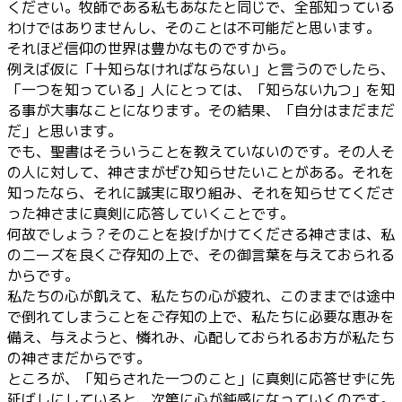
ください。牧師である私もあなたと同じで、全部知っている
わけではありませんし、そのことは不可能だと思います。
それほど信仰の世界は豊かなものですから。
例えば仮に「十知らなければならない」と言うのでしたら、
「一つを知っている」人にとっては、「知らない九つ」を知
る事が大事なことになります。その結果、「自分はまだまだ
だ」と思います。
でも、聖書はそういうことを教えていないのです。その人そ
の人に対して、神さまがぜひ知らせたいことがある。それを
知ったなら、それに誠実に取り組み、それを知らせてくださ
った神さまに真剣に応答していくことです。
何故でしょう？そのことを投げかけてくださる神さまは、私
のニーズを良くご存知の上で、その御言葉を与えておられる
からです。
私たちの心が飢えて、私たちの心が疲れ、このままでは途中
で倒れてしまうことをご存知の上で、私たちに必要な恵みを
備え、与えようと、憐れみ、心配しておられるお方が私たち
の神さまだからです。
ところが、「知らされた一つのこと」に真剣に応答せずに先
延ばしにしていると、次第に心が鈍感になっていくのです。