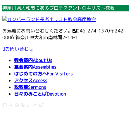
コ
ナ
神奈川県大和市にあるプロテスタントのキリスト教会
ン
ビ
テ
ゲ
ン
ー
お気軽にお問い合わせください。
046-274-1370
〒242-
ツ
シ
0006 神奈川県大和市南林間2-14-1
へ
ョ
ス
ン
お問い合わせ
キ
に
教会案内
About Us
ッ
移
集会案内
Assemblies
プ
動
はじめての方へ
For Visitors
アクセス
Access
説教集
Sermons
日々のみことば
Devotion
日々のみことば