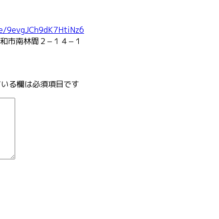
le/9evgJCh9dK7HtiNz6
和市南林間２−１４−１
いる欄は必須項目です