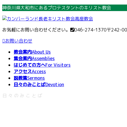
コ
ナ
神奈川県大和市にあるプロテスタントのキリスト教会
ン
ビ
テ
ゲ
ン
ー
お気軽にお問い合わせください。
046-274-1370
〒242-0
ツ
シ
へ
ョ
お問い合わせ
ス
ン
教会案内
About Us
キ
に
集会案内
Assemblies
ッ
移
はじめての方へ
For Visitors
プ
動
アクセス
Access
説教集
Sermons
日々のみことば
Devotion
日々のみことば