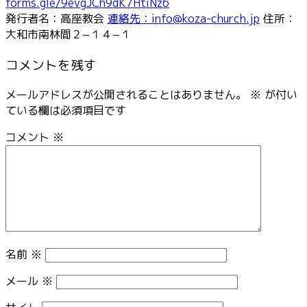
forms.gle/9evgJCh9dK7HtiNz6
発行者名：高座教会
連絡先：info@koza-church.jp
住所：
大和市南林間２−１４−１
コメントを残す
メールアドレスが公開されることはありません。
※
が付い
ている欄は必須項目です
コメント
※
名前
※
メール
※