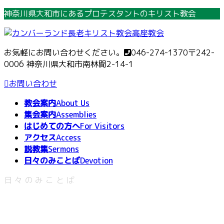
コ
ナ
神奈川県大和市にあるプロテスタントのキリスト教会
ン
ビ
テ
ゲ
ン
ー
お気軽にお問い合わせください。
046-274-1370
〒242-
ツ
シ
0006 神奈川県大和市南林間2-14-1
へ
ョ
ス
ン
お問い合わせ
キ
に
教会案内
About Us
ッ
移
集会案内
Assemblies
プ
動
はじめての方へ
For Visitors
アクセス
Access
説教集
Sermons
日々のみことば
Devotion
日々のみことば