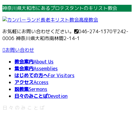
コ
ナ
神奈川県大和市にあるプロテスタントのキリスト教会
ン
ビ
テ
ゲ
ン
ー
お気軽にお問い合わせください。
046-274-1370
〒242-
ツ
シ
0006 神奈川県大和市南林間2-14-1
へ
ョ
ス
ン
お問い合わせ
キ
に
教会案内
About Us
ッ
移
集会案内
Assemblies
プ
動
はじめての方へ
For Visitors
アクセス
Access
説教集
Sermons
日々のみことば
Devotion
日々のみことば