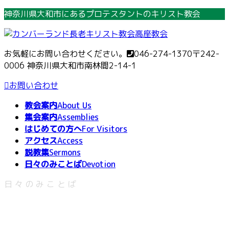
コ
ナ
神奈川県大和市にあるプロテスタントのキリスト教会
ン
ビ
テ
ゲ
ン
ー
お気軽にお問い合わせください。
046-274-1370
〒242-
ツ
シ
0006 神奈川県大和市南林間2-14-1
へ
ョ
ス
ン
お問い合わせ
キ
に
教会案内
About Us
ッ
移
集会案内
Assemblies
プ
動
はじめての方へ
For Visitors
アクセス
Access
説教集
Sermons
日々のみことば
Devotion
日々のみことば