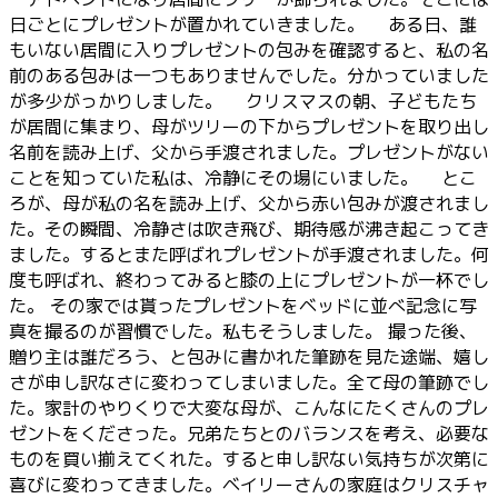
日ごとにプレゼントが置かれていきました。 ある日、誰
もいない居間に入りプレゼントの包みを確認すると、私の名
前のある包みは一つもありませんでした。分かっていました
が多少がっかりしました。 クリスマスの朝、子どもたち
が居間に集まり、母がツリーの下からプレゼントを取り出し
名前を読み上げ、父から手渡されました。プレゼントがない
ことを知っていた私は、冷静にその場にいました。 とこ
ろが、母が私の名を読み上げ、父から赤い包みが渡されまし
た。その瞬間、冷静さは吹き飛び、期待感が沸き起こってき
ました。するとまた呼ばれプレゼントが手渡されました。何
度も呼ばれ、終わってみると膝の上にプレゼントが一杯でし
た。 その家では貰ったプレゼントをベッドに並べ記念に写
真を撮るのが習慣でした。私もそうしました。 撮った後、
贈り主は誰だろう、と包みに書かれた筆跡を見た途端、嬉し
さが申し訳なさに変わってしまいました。全て母の筆跡でし
た。家計のやりくりで大変な母が、こんなにたくさんのプレ
ゼントをくださった。兄弟たちとのバランスを考え、必要な
ものを買い揃えてくれた。すると申し訳ない気持ちが次第に
喜びに変わってきました。ベイリーさんの家庭はクリスチャ