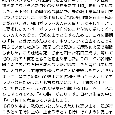
神さまに与えられた自分の使命を果たす「時」を知っていま
した。天下分け目の関ケ原の戦いで、夫の細川忠興は徳川方
についていました。夫が出陣した留守の細川家を石田三成の
兵が取り囲み、細川ガラシャ夫人を人質として差し出すよう
に要求したのです。ガラシャは自分のことを深く愛してくれ
ている夫への愛と、信仰をまっとうするために、これを最期
の「時」と受け止めたのです。キリシタンは自害することを
禁じていましたから、家臣に槍で突かせて屋敷を火薬で爆破
しました。この壮絶な死にざまを知った石田三成は、驚いて
他の武将の人質をとることを止めました。この一件が各地に
瞬く間に広がり石田三成への反感が高まったと言われていま
す。人質をとって味方を確保することに失敗したことから始
まって、関ケ原の戦いで徳川方に勝利を導いた一因としてガ
ラシャの死があったとも言われています。 「神の時」と
は、神さまから与えられた役割を発揮する「時」です。私た
ちにはそれぞれの「神の時」があります。日々の生活の中で
「神の時」を意識していきましょう。
《祈り》主よ、私の思いとあなたの思いは違います。私が行
こうとする時に止め、止まろうとする時に行くように促しま