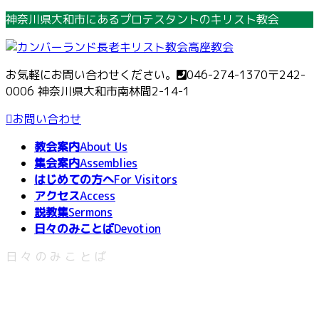
コ
ナ
神奈川県大和市にあるプロテスタントのキリスト教会
ン
ビ
テ
ゲ
ン
ー
お気軽にお問い合わせください。
046-274-1370
〒242-
ツ
シ
0006 神奈川県大和市南林間2-14-1
へ
ョ
ス
ン
お問い合わせ
キ
に
教会案内
About Us
ッ
移
集会案内
Assemblies
プ
動
はじめての方へ
For Visitors
アクセス
Access
説教集
Sermons
日々のみことば
Devotion
日々のみことば