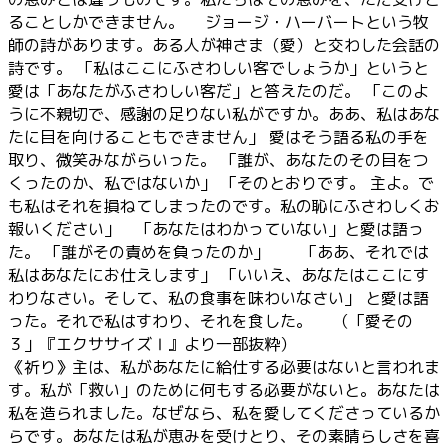
ることしかできません。 ジョージ・ハーバートという牧
師の詩があります。ある人が神さま（愛）と交わした会話の
詩です。 「私はここにふさわしい客でしょうか」というと
愛は「あなたがふさわしい客だ」と答えたのだ。 「このよ
うに不親切で、感謝の足りない私がですか。ああ、私はあな
たに目を向けることもできません」 愛はそう語る私の手を
取り、微笑みながらいった。 「誰が、あなたのその目をつ
くったのか、私ではないか」 「そのとおりです。 主よ。で
も私はそれを損ねてしまったのです。私の恥にふさわしくお
報いください」 「あなたはわかっていない」と愛は語っ
た。 「誰がその責めを負ったのか」 「ああ、それでは
私はあなたにお仕えします」 「いいえ、あなたはここにす
わりなさい。そして、私の食事を味わいなさい」 と愛は語
った。それで私はすわり、それを食した。 （「愛その
３」『エクササイズⅠ』より一部抜粋）
《祈り》主は、私があなたに給仕する必要はないと言われま
す。私が「救い」のために何もする必要がないと。あなたは
私を造られました。なぜなら、私を愛してくださっているか
らです。あなたは私が恵みを受けとり、その素晴らしさを喜