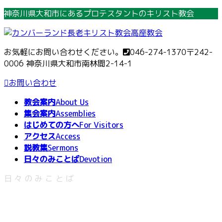
コ
ナ
神奈川県大和市にあるプロテスタントのキリスト教会
ン
ビ
テ
ゲ
ン
ー
お気軽にお問い合わせください。
046-274-1370
〒242-
ツ
シ
0006 神奈川県大和市南林間2-14-1
へ
ョ
ス
ン
お問い合わせ
キ
に
教会案内
About Us
ッ
移
集会案内
Assemblies
プ
動
はじめての方へ
For Visitors
アクセス
Access
説教集
Sermons
日々のみことば
Devotion
日々のみことば