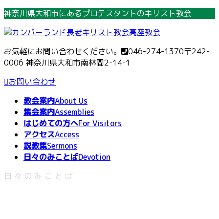
コ
ナ
神奈川県大和市にあるプロテスタントのキリスト教会
ン
ビ
テ
ゲ
ン
ー
お気軽にお問い合わせください。
046-274-1370
〒242-
ツ
シ
0006 神奈川県大和市南林間2-14-1
へ
ョ
ス
ン
お問い合わせ
キ
に
教会案内
About Us
ッ
移
集会案内
Assemblies
プ
動
はじめての方へ
For Visitors
アクセス
Access
説教集
Sermons
日々のみことば
Devotion
日々のみことば