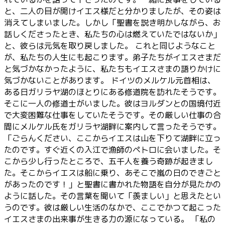
と、二人の目が開けイエス様だと分かりましたが、その姿は
消えてしまいました。しかし「聖書を説き明かしながら、お
話しくださったとき、私たちの心は燃えていたではないか」
と、彼らは元気を取り戻しました。 これと同じようなこと
が、私たちの人生にも起こります。弟子たちがイエスさまだ
と気づかなかったように、私たちもイエスさまの語りかけに
気づかないことがあります。 ドイツのメルケル元首相は、
ある日ガリラヤ湖のほとりにある修道院を訪れたそうです。
そこに一人の修道士がいました。彼はヨルダンとの国境付近
で大変困難な仕事をしていたそうです。その厳しい仕事の合
間にメルケル氏をガリラヤ湖畔に案内して言ったそうです。
「ごらんください、ここからイエスは山を下りて湖畔に立っ
たのです。すぐ近くの入江で漁師のペトロに会いました。そ
こから少し行ったところで、五千人を養う奇跡が起きまし
た。そこからイエスは船に乗り、あそこで嵐の日のできごと
があったのです！」と聖書に書かれた物語を自分が見たかの
ように話した。その言葉を聞いて「羨ましい」と思えたとい
うのです。彼は厳しい生活のなかで、ここでかつて起こった
イエスさまの出来事が生きる力の源になっている。 「私の