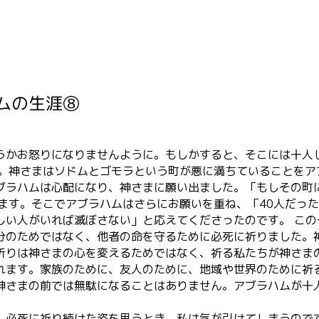
ムの生涯⑧
かお怒りになりませんように。もしかすると、そこには十人しか
。神さまはソドムとゴモラという町が悪に満ちていることをア
ブラハムは心配になり、神さまに願い出ました。「もしその町に
ます。そこでアブラハムはさらにお願いを重ね、「40人だった
しい人がいれば滅ぼさない」と応えてくださったのです。 こ
分のためではなく、他者の命を守るために必死に祈りました。
祈りは神さまの心を変えるためではなく、祈る私たちが神さま
れます。家族のために、友人のために、地域や世界のために祈
神さまの前では無駄になることはありません。アブラハムが十
、必死に祈り続けた姿を思うとき、私は気が引けてしまうので