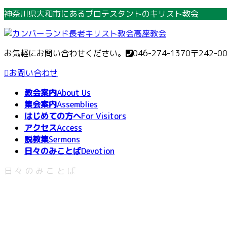
コ
ナ
神奈川県大和市にあるプロテスタントのキリスト教会
ン
ビ
テ
ゲ
ン
ー
お気軽にお問い合わせください。
046-274-1370
〒242-0
ツ
シ
へ
ョ
お問い合わせ
ス
ン
教会案内
About Us
キ
に
集会案内
Assemblies
ッ
移
はじめての方へ
For Visitors
プ
動
アクセス
Access
説教集
Sermons
日々のみことば
Devotion
日々のみことば