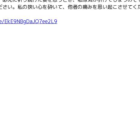
ださい。私の狭い心を砕いて、他者の痛みを思い起こさせてく
le/EkE9N8gDaJQ7ee2L9