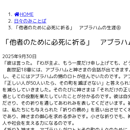
HOME
日々のみことば
「他者のために必死に祈る」 アブラハムの生涯⑧
「他者のために必死に祈る」 アブラハ
2025年9月30日
「彼は言った。『わが主よ、もう一度だけ申し上げても、どう
創世記18章には、アブラハムと神さまの会話が出てきます
し、そこにはアブラハムの甥のロトが住んでいたのです。ア
「正しい人が50人いたら、その町を滅ぼさない」と答えられ
を減らしていきました。そのたびに神さまは「それだけの正
者としての役割を果たしていたことが分かるのです。彼は自
ださり、その祈りを通してあわれみを表してくださいます。
は、私たちにも与えられた「祈りの務め」を思い出させてく
であり、神さまの御心を求める歩みです。小さな祈りでも、
人や社会を支える力になるのです。
《祈り》神さま、アブラハムがロトとその町の人々のために