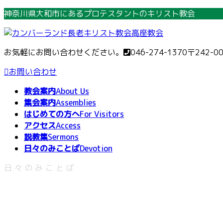
コ
ナ
神奈川県大和市にあるプロテスタントのキリスト教会
ン
ビ
テ
ゲ
ン
ー
お気軽にお問い合わせください。
046-274-1370
〒242-0
ツ
シ
へ
ョ
お問い合わせ
ス
ン
教会案内
About Us
キ
に
集会案内
Assemblies
ッ
移
はじめての方へ
For Visitors
プ
動
アクセス
Access
説教集
Sermons
日々のみことば
Devotion
日々のみことば