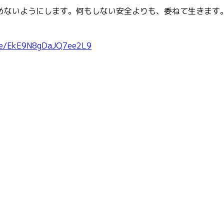
めないようにします。何もしない安全よりも、委ねて生きます
le/EkE9N8gDaJQ7ee2L9