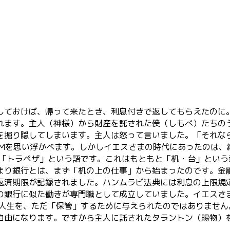
ておけば、帰って来たとき、利息付きで返してもらえたのに。」
ます。主人（神様）から財産を託された僕（しもべ）たちの
を掘り隠してしまいます。主人は怒って言いました。「それな
TMを思い浮かべます。しかしイエスさまの時代にあったのは、
は「トラペザ」という語です。これはもともと「机・台」とい
まり銀行とは、まず「机の上の仕事」から始まったのです。金
返済期限が記録されました。ハンムラビ法典には利息の上限規
の銀行に似た働きが専門職として成立していました。イエスさ
の人生を、ただ「保管」するために与えられたのではありませ
自由になります。ですから主人に託されたタラントン（賜物）