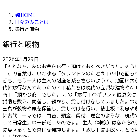
HOME
日々のみことば
銀行と賜物
銀行と賜物
2026年1月29日
「それなら、私のお金を銀行に預けておくべきだった。そうし
この言葉は、いわゆる「タラントンのたとえ」の中で語られ
ども、もう一人は主人の財産を減らさないように、地面に穴
代に銀行なんてあったの？」私たちは現代の立派な建物やA
商」「預かり商」でした。 この「銀行」のギリシア語原文
貨幣を数え、両替し、預かり、貸し付けをしていました。つ
王宮が穀物や銀を保管し、貸し付けを行い、粘土板に利息や
に古代ローマでは、両替、預金、貸付、送金のような、現代
って日常生活の一部だったのです。 主人（神様）は私たち
は与えることで真価を発揮します。「赦し」は手放すことで
し」なのです。