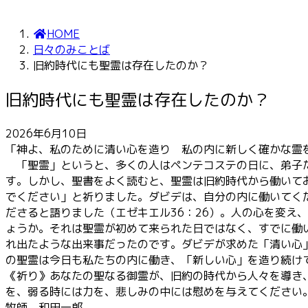
HOME
日々のみことば
旧約時代にも聖霊は存在したのか？
旧約時代にも聖霊は存在したのか？
2026年6月10日
「神よ、私のために清い心を造り 私の内に新しく確かな霊を
「聖霊」というと、多くの人はペンテコステの日に、弟子た
す。しかし、聖書をよく読むと、聖霊は旧約時代から働いて
でください」と祈りました。ダビデは、自分の内に働いてく
ださると語りました（エゼキエル36：26）。人の心を変え
ょうか。それは聖霊が初めて来られた日ではなく、すでに働
れ出たような出来事だったのです。ダビデが求めた「清い心
の聖霊は今日も私たちの内に働き、「新しい心」を造り続け
《祈り》あなたの聖なる御霊が、旧約の時代から人々を導き
を、弱る時には力を、悲しみの中には慰めを与えてください
牧師 和田一郎