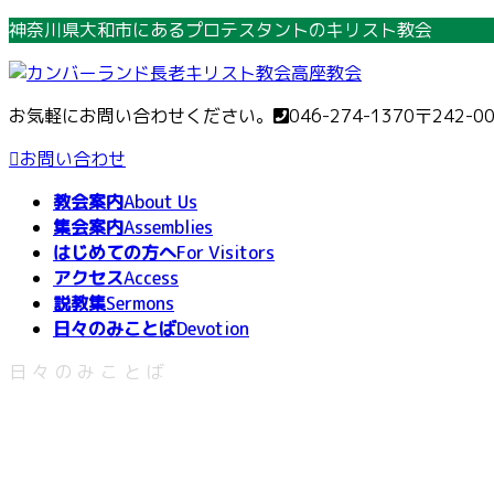
コ
ナ
神奈川県大和市にあるプロテスタントのキリスト教会
ン
ビ
テ
ゲ
ン
ー
お気軽にお問い合わせください。
046-274-1370
〒242-0
ツ
シ
へ
ョ
お問い合わせ
ス
ン
教会案内
About Us
キ
に
集会案内
Assemblies
ッ
移
はじめての方へ
For Visitors
プ
動
アクセス
Access
説教集
Sermons
日々のみことば
Devotion
日々のみことば