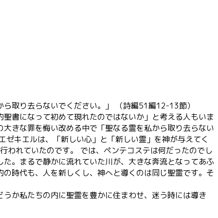
取り去らないでください。」 （詩編51編12-13節）
約聖書になって初めて現れたのではないか」と考える人もいま
の大きな罪を悔い改める中で「聖なる霊を私から取り去らない
者エゼキエルは、「新しい心」と「新しい霊」を神が与えてく
て行われていたのです。 では、ペンテコステは何だったのでし
した。まるで静かに流れていた川が、大きな奔流となってあふ
約の時代も、人を新しくし、神へと導くのは同じ聖霊です。そ
どうか私たちの内に聖霊を豊かに住まわせ、迷う時には導き