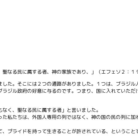
、聖な
る民に属する者、神の家族であり、」（エフェソ２：１
ました
。そこには２つの通路がありました。１つは、ブラジル
ブラジ
ル政府の好意に与るのです。つまり、国に入れていただ
もなく
、聖なる民に属する者」と言いました。
った私
たちは、外国人専用の列ではなく、神の国の民の列に加
て、プ
ライドを持って生きることが許されている、ということ