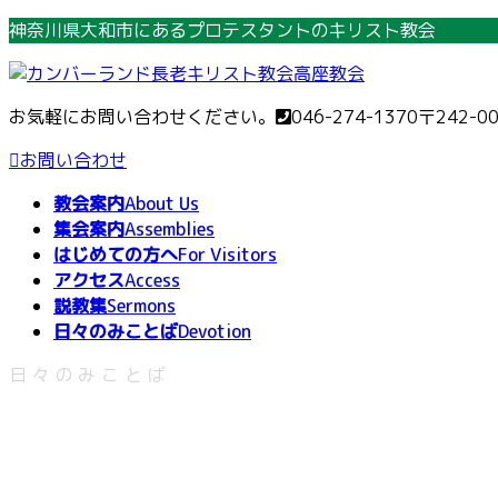
コ
ナ
神奈川県大和市にあるプロテスタントのキリスト教会
ン
ビ
テ
ゲ
ン
ー
お気軽にお問い合わせください。
046-274-1370
〒242-0
ツ
シ
へ
ョ
お問い合わせ
ス
ン
教会案内
About Us
キ
に
集会案内
Assemblies
ッ
移
はじめての方へ
For Visitors
プ
動
アクセス
Access
説教集
Sermons
日々のみことば
Devotion
日々のみことば