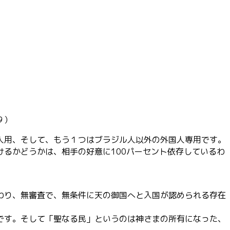
９）
人用、そし
て、もう１つはブラジル人以外の外国人専用です。
けるかどう
かは、相手の好意に100パーセント依存しているわ
わり、
無審査で、無条件に天の御国へと入国が認められる存在
です。そし
て「聖なる民」というのは神さまの所有になった、