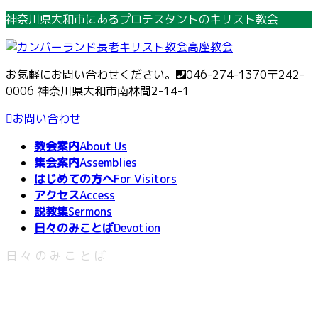
コ
ナ
神奈川県大和市にあるプロテスタントのキリスト教会
ン
ビ
テ
ゲ
ン
ー
お気軽にお問い合わせください。
046-274-1370
〒242-
ツ
シ
0006 神奈川県大和市南林間2-14-1
へ
ョ
ス
ン
お問い合わせ
キ
に
教会案内
About Us
ッ
移
集会案内
Assemblies
プ
動
はじめての方へ
For Visitors
アクセス
Access
説教集
Sermons
日々のみことば
Devotion
日々のみことば